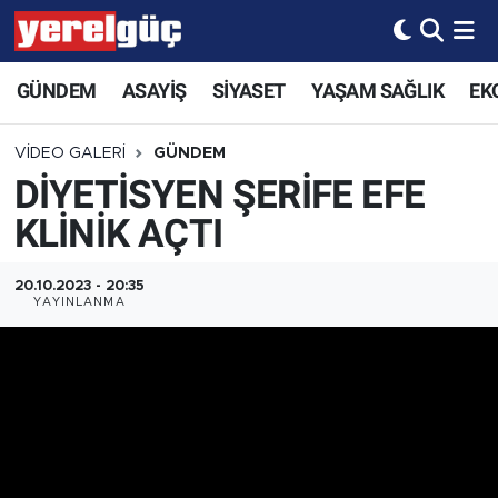
GÜNDEM
ASAYİŞ
SİYASET
YAŞAM SAĞLIK
EK
VIDEO GALERI
GÜNDEM
DİYETİSYEN ŞERİFE EFE
KLİNİK AÇTI
20.10.2023 - 20:35
YAYINLANMA