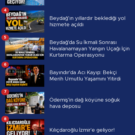
4
Beydağ’ın yıllardır beklediği yol
hizmete açıldı
5
Beydağ'da Su İkmali Sonrası
Havalanamayan Yangın Uçağı İçin
Kurtarma Operasyonu
6
Bayındır'da Acı Kayıp: Bekçi
Merih Umutlu Yaşamını Yitirdi
7
Ödemiş’in dağ köyüne soğuk
hava deposu
8
Kılıçdaroğlu İzmir'e geliyor!