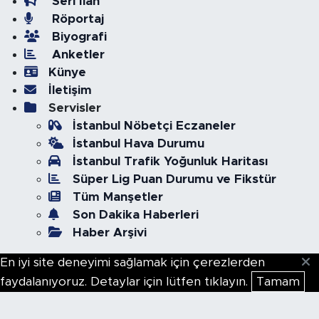
Seri İlan
Röportaj
Biyografi
Anketler
Künye
İletişim
Servisler
İstanbul Nöbetçi Eczaneler
İstanbul Hava Durumu
İstanbul Trafik Yoğunluk Haritası
Süper Lig Puan Durumu ve Fikstür
Tüm Manşetler
Son Dakika Haberleri
Haber Arşivi
En iyi site deneyimi sağlamak için çerezlerden
faydalanıyoruz. Detaylar için lütfen tıklayın.
Tamam