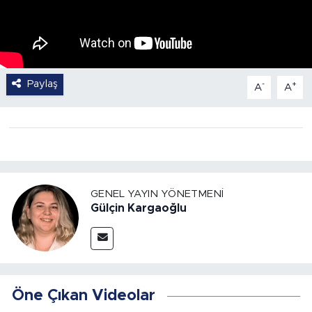
Paylaş
-
+
A
A
GENEL YAYIN YÖNETMENI
Gülçin Kargaoğlu
Öne Çıkan Videolar