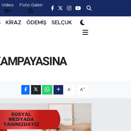
Video
Foto Galeri
Ğ
KİRAZ
ÖDEMİŞ
SELÇUK
 KAMPAYASINA
-
+
A
A