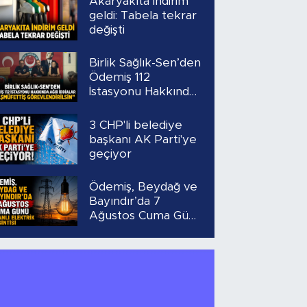
Akaryakıta indirim
geldi: Tabela tekrar
değişti
Birlik Sağlık-Sen’den
Ödemiş 112
İstasyonu Hakkında
Ağır İddialar
“Başmüfettiş
3 CHP'li belediye
Görevlendirilsin”
başkanı AK Parti'ye
geçiyor
Ödemiş, Beydağ ve
Bayındır’da 7
Ağustos Cuma Günü
Planlı Elektrik
Kesintisi