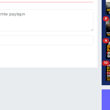
8
9
10