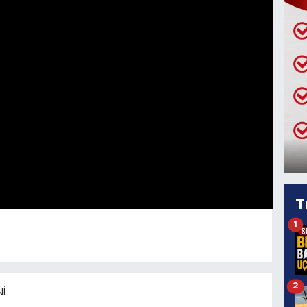
T
1
2
I