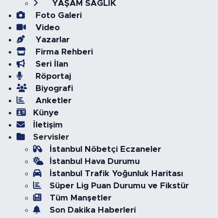
YAŞAM SAĞLIK
Foto Galeri
Video
Yazarlar
Firma Rehberi
Seri İlan
Röportaj
Biyografi
Anketler
Künye
İletişim
Servisler
İstanbul Nöbetçi Eczaneler
İstanbul Hava Durumu
İstanbul Trafik Yoğunluk Haritası
Süper Lig Puan Durumu ve Fikstür
Tüm Manşetler
Son Dakika Haberleri