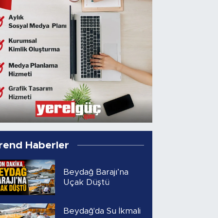
rend Haberler
Beydağ Barajı’na
Uçak Düştü
Beydağ'da Su İkmali