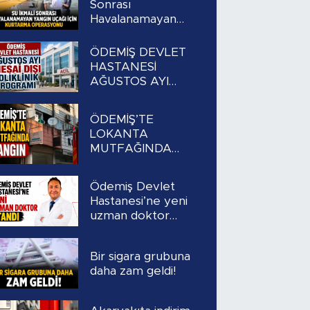
Sonrası
Havalanamayan
Yangın Uçağı İçin
Kurtarma
ÖDEMİŞ DEVLET
Operasyonu
HASTANESİ
AĞUSTOS AYI
MESAİ DIŞI
POLİKLİNİK
ÖDEMİŞ’TE
PROGRAMI
LOKANTA
MUTFAĞINDA
YANGIN
Ödemiş Devlet
Hastanesi’ne yeni
uzman doktor
atandı
Bir sigara grubuna
daha zam geldi!