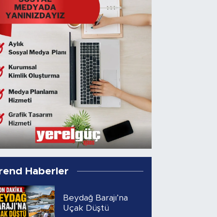
rend Haberler
Beydağ Barajı’na
Uçak Düştü