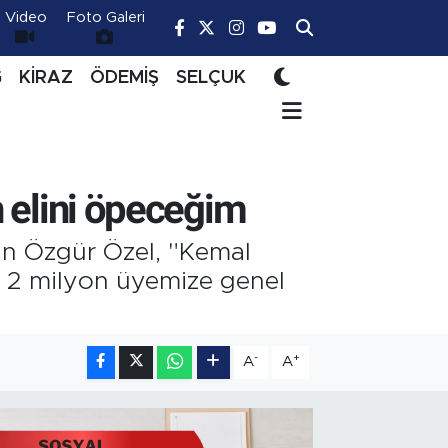
Video
Foto Galeri
Ğ
KİRAZ
ÖDEMİŞ
SELÇUK
n elini öpeceğim
an Özgür Özel, "Kemal
e 2 milyon üyemize genel
-
+
A
A