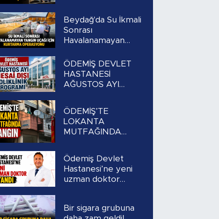
Beydağ'da Su İkmali
Sonrası
Havalanamayan
Yangın Uçağı İçin
Kurtarma
ÖDEMİŞ DEVLET
Operasyonu
HASTANESİ
AĞUSTOS AYI
MESAİ DIŞI
POLİKLİNİK
ÖDEMİŞ’TE
PROGRAMI
LOKANTA
MUTFAĞINDA
YANGIN
Ödemiş Devlet
Hastanesi’ne yeni
uzman doktor
atandı
Bir sigara grubuna
daha zam geldi!