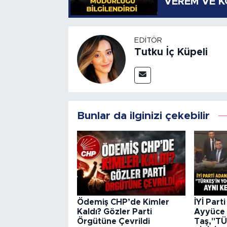
VEREM VE 
EDITÖR
Tutku İç Küpeli
Bunlar da ilginizi çekebilir
Ödemiş CHP’de Kimler
İYİ Part
Kaldı? Gözler Parti
Ayyüce 
Örgütüne Çevrildi
Taş,"T