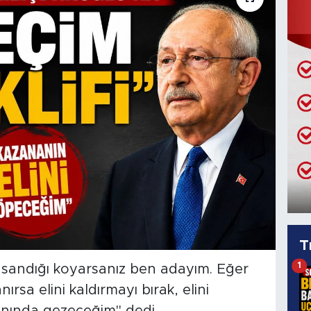
T
1
 sandığı koyarsanız ben adayım. Eğer
rsa elini kaldırmayı bırak, elini
ında gezeceğim" dedi.