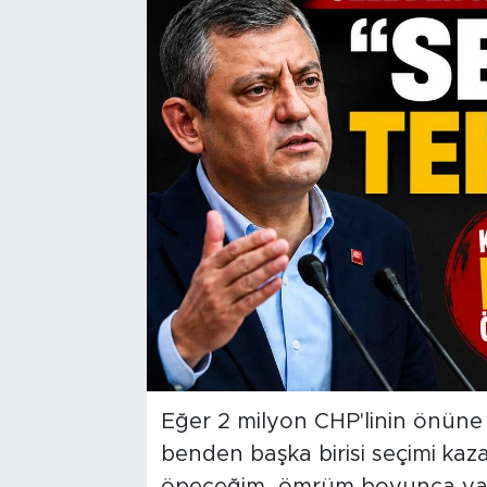
Eğer 2 milyon CHP'linin önüne
benden başka birisi seçimi kazanı
öpeceğim, ömrüm boyunca yan