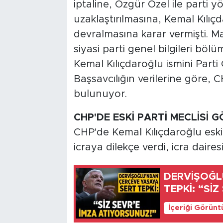
iptaline, Özgür Özel ile parti 
uzaklaştırılmasına, Kemal Kılıç
devralmasına karar vermişti. M
siyasi parti genel bilgileri böl
Kemal Kılıçdaroğlu ismini Parti
Başsavcılığın verilerine göre, C
bulunuyor.
CHP'DE ESKİ PARTİ MECLİSİ
CHP'de Kemal Kılıçdaroğlu eski P
icraya dilekçe verdi, icra dairesi
DERVİŞOĞL
TEPKİ: “Sİ
İçeriği Görünt