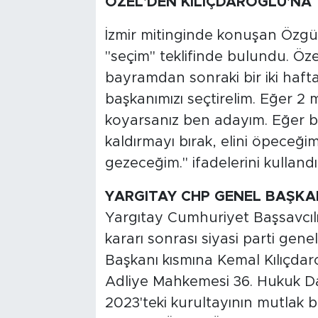
ÖZEL'DEN KILIÇDAROĞLU'NA 
İzmir mitinginde konuşan Özgür
"seçim" teklifinde bulundu. Öz
bayramdan sonraki bir iki haft
başkanımızı seçtirelim. Eğer 2 
koyarsanız ben adayım. Eğer be
kaldırmayı bırak, elini öpece
gezeceğim." ifadelerini kullandı
YARGITAY CHP GENEL BAŞKA
Yargıtay Cumhuriyet Başsavcılı
kararı sonrası siyasi parti gene
Başkanı kısmına Kemal Kılıçdar
Adliye Mahkemesi 36. Hukuk Dai
2023'teki kurultayının mutlak 