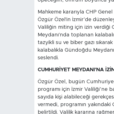
Mahkeme kararıyla CHP Genel B
Özgür Özel'in İzmir’de düzenley
Valiliğin miting için izin ver
Meydanı'nda toplanan kalabalık
tazyikli su ve biber gazı sıkar
kalabalıkla Gündoğdu Meydanı
seslendi.
CUMHURİYET MEYDANI'NA İZİN
Özgür Özel, bugün Cumhuriyet 
programı için İzmir Valiliği’ne ba
sayıda kişi alabileceği gerekçe
vermedi, programın yakındaki
belirtildi. Valilik kararına ra