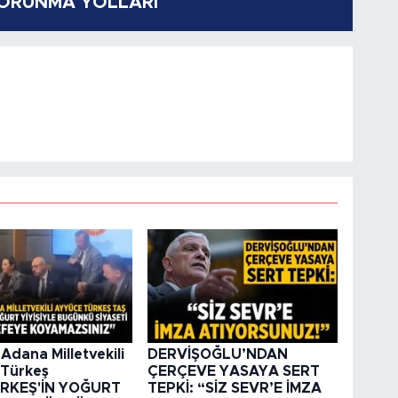
KORUNMA YOLLARI
i Adana Milletvekili
DERVİŞOĞLU’NDAN
Türkeş
ÇERÇEVE YASAYA SERT
ÜRKEŞ'İN YOĞURT
TEPKİ: “SİZ SEVR’E İMZA