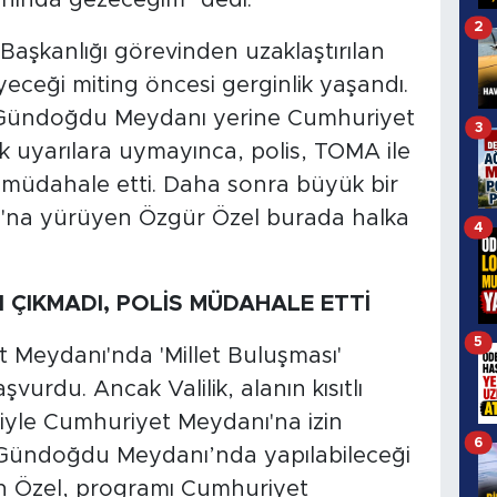
2
aşkanlığı görevinden uzaklaştırılan
eceği miting öncesi gerginlik yaşandı.
diği Gündoğdu Meydanı yerine Cumhuriyet
3
 uyarılara uymayınca, polis, TOMA ile
ak müdahale etti. Daha sonra büyük bir
'na yürüyen Özgür Özel burada halka
4
 ÇIKMADI, POLİS MÜDAHALE ETTİ
5
Meydanı'nda 'Millet Buluşması'
şvurdu. Ancak Valilik, alanın kısıtlı
siyle Cumhuriyet Meydanı'na izin
6
 Gündoğdu Meydanı’nda yapılabileceği
ğmen Özel, programı Cumhuriyet