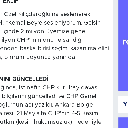
TEKLİF
 Özel Kılıçdaroğlu'na seslenerek
el, "Kemal Bey'e sesleniyorum. Gelsin
a içinde 2 milyon üyemize genel
milyon CHP'linin önüne sandığı
nden başka birisi seçimi kazanırsa elini
ğim, ömrüm boyunca yanında
.
NINI GÜNCELLEDİ
ğınca, istinafın CHP kurultay davası
l bilgilerini güncelledi ve CHP Genel
Y
oğlu'nun adı yazıldı. Ankara Bölge
resi, 21 Mayıs'ta CHP'nin 4-5 Kasım
butlan (kesin hükümsüzlük) nedeniyle