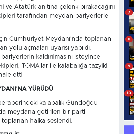
i ve Atatürk anıtına çelenk bırakacağını
7
kipleri tarafından meydan bariyerlerle
için Cumhuriyet Meydanı'nda toplanan
8
ndan yolu açmaları uyarısı yapıldı.
bariyerlerin kaldırılmasını isteyince
pleri, TOMA'lar ile kalabalığa tazyikli
9
ale etti.
DANI'NA YÜRÜDÜ
10
beraberindeki kalabalık Gündoğdu
a meydana getirilen bir parti
toplanan halka seslendi.