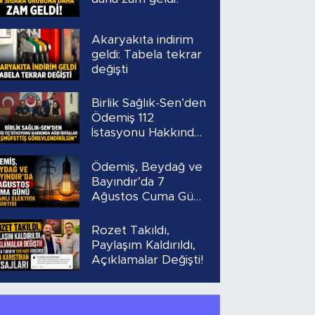
Akaryakıta indirim
geldi: Tabela tekrar
değişti
Birlik Sağlık-Sen’den
Ödemiş 112
İstasyonu Hakkında
Ağır İddialar
“Başmüfettiş
Ödemiş, Beydağ ve
Görevlendirilsin”
Bayındır’da 7
Ağustos Cuma Günü
Planlı Elektrik
Kesintisi
Rozet Takıldı,
Paylaşım Kaldırıldı,
Açıklamalar Değişti!