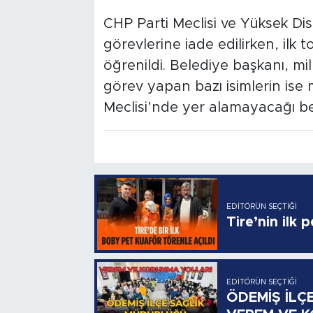
CHP Parti Meclisi ve Yüksek Di
görevlerine iade edilirken, ilk 
öğrenildi. Belediye başkanı, mil
görev yapan bazı isimlerin ise 
Meclisi’nde yer alamayacağı beli
EDITÖRÜN SEÇTIĞI
Tire’nin ilk 
EDITÖRÜN SEÇTIĞI
ÖDEMİŞ İLÇ