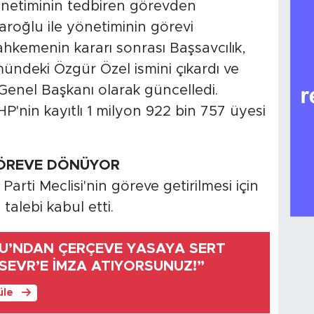
yönetiminin tedbiren görevden
daroğlu ile yönetiminin görevi
ahkemenin kararı sonrası Başsavcılık,
ümündeki Özgür Özel ismini çıkardı ve
 Genel Başkanı olarak güncelledi.
HP'nin kayıtlı 1 milyon 922 bin 757 üyesi
 GÖREVE DÖNÜYOR
arti Meclisi'nin göreve getirilmesi için
 talebi kabul etti.
U’NDAN ÇERÇEVE YASAYA SERT
Z SEVR’E İMZA ATIYORSUNUZ!”
üle