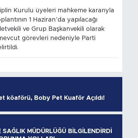
siplin Kurulu üyeleri mahkeme kararıyla
toplantının 1 Haziran’da yapılacağı
letvekili ve Grup Başkanvekili olarak
mevcut görevleri nedeniyle Parti
rtildi.
pet köaförü, Boby Pet Kuaför Açıldı!
E SAĞLIK MÜDÜRLÜĞÜ BİLGİLENDİRDİ