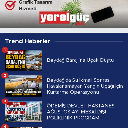
Trend Haberler
1
Beydağ Barajı’na Uçak Düştü
2
Beydağ'da Su İkmali Sonrası
Havalanamayan Yangın Uçağı İçin
Kurtarma Operasyonu
3
ÖDEMİŞ DEVLET HASTANESİ
AĞUSTOS AYI MESAİ DIŞI
POLİKLİNİK PROGRAMI
4