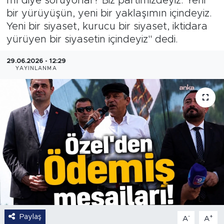
mı diye soruyorlar? Biz partimizdeyiz. Yeni
bir yürüyüşün, yeni bir yaklaşımın içindeyiz.
Yeni bir siyaset, kurucu bir siyaset, iktidara
yürüyen bir siyasetin içindeyiz" dedi.
29.06.2026 - 12:29
YAYINLANMA
Paylaş
-
+
A
A