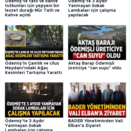
Ödemiş’te tatlı ve kahve
Ödemiş’te 3 Aydır
tutkunları için yepyeni bir
Yanmayan Sokak
lezzet durağı Mür Tatlı ve
Lambaları için çalışma
Kahve açıldı
yapılacak
Ödemiş’in Çamlık ve Ulus
Aktaş Barajı Ödemişli
Meydanı’ndaki Ağaç
üreticiye "can suyu" oldu
Kesimleri Tartışma Yarattı
Ödemiş’te 3 Aydır
BADER Yönetiminden Vali
Yanmayan Sokak
Elban’a Ziyaret
Lambaları için çalışma