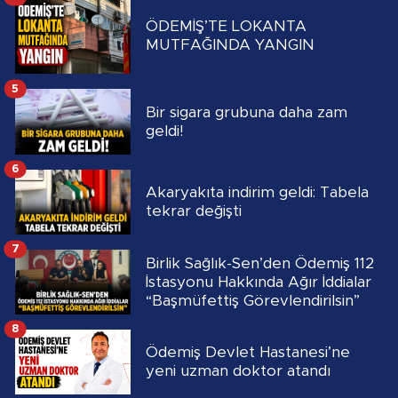
ÖDEMİŞ’TE LOKANTA
MUTFAĞINDA YANGIN
5
Bir sigara grubuna daha zam
geldi!
6
Akaryakıta indirim geldi: Tabela
tekrar değişti
7
Birlik Sağlık-Sen’den Ödemiş 112
İstasyonu Hakkında Ağır İddialar
“Başmüfettiş Görevlendirilsin”
8
Ödemiş Devlet Hastanesi’ne
yeni uzman doktor atandı