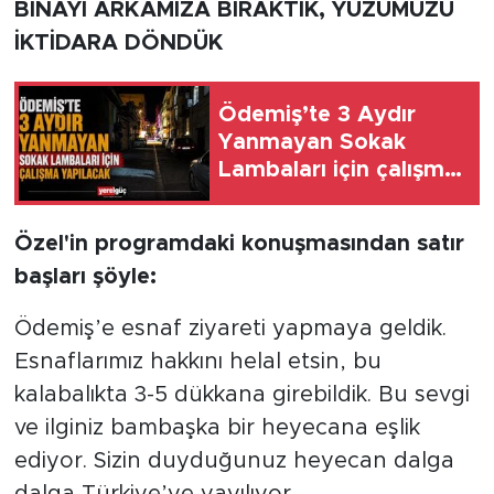
BİNAYI ARKAMIZA BIRAKTIK, YÜZÜMÜZÜ
İKTİDARA DÖNDÜK
Ödemiş’te 3 Aydır
Yanmayan Sokak
Lambaları için çalışma
yapılacak
Özel'in programdaki konuşmasından satır
başları şöyle:
Ödemiş’e esnaf ziyareti yapmaya geldik.
Esnaflarımız hakkını helal etsin, bu
kalabalıkta 3-5 dükkana girebildik. Bu sevgi
ve ilginiz bambaşka bir heyecana eşlik
ediyor. Sizin duyduğunuz heyecan dalga
dalga Türkiye’ye yayılıyor.