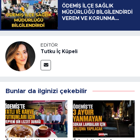
ÖDEMİŞ İLÇE SAĞLIK
MÜDÜRLÜĞÜ BİLGİLENDİRDİ
VEREM VE KORUNMA
YOLLARI
EDITÖR
Tutku İç Küpeli
Bunlar da ilginizi çekebilir