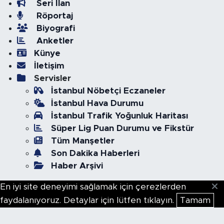
Seri İlan
Röportaj
Biyografi
Anketler
Künye
İletişim
Servisler
İstanbul Nöbetçi Eczaneler
İstanbul Hava Durumu
İstanbul Trafik Yoğunluk Haritası
Süper Lig Puan Durumu ve Fikstür
Tüm Manşetler
Son Dakika Haberleri
Haber Arşivi
En iyi site deneyimi sağlamak için çerezlerden
faydalanıyoruz. Detaylar için lütfen tıklayın.
Tamam