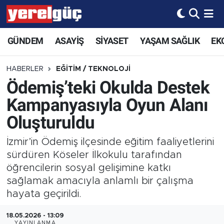
GÜNDEM
ASAYİŞ
SİYASET
YAŞAM SAĞLIK
EK
HABERLER
EĞİTİM / TEKNOLOJİ
Ödemiş’teki Okulda Destek
Kampanyasıyla Oyun Alanı
Oluşturuldu
İzmir’in Ödemiş ilçesinde eğitim faaliyetlerini
sürdüren Köseler İlkokulu tarafından
öğrencilerin sosyal gelişimine katkı
sağlamak amacıyla anlamlı bir çalışma
hayata geçirildi.
18.05.2026 - 13:09
YAYINLANMA