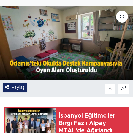
Paylaş
-
+
A
A
İspanyol Eğitimciler
Birgi Fazlı Alpay
MTAL’de Ağırlandı