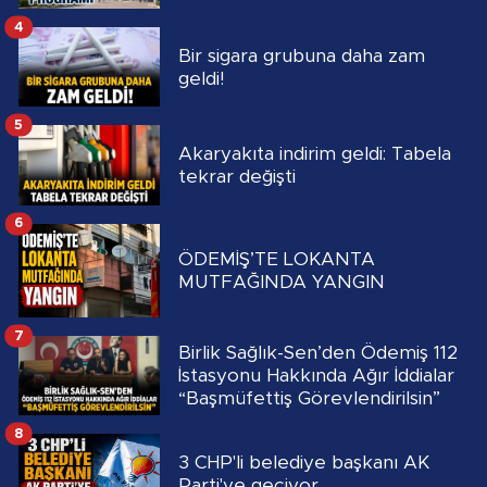
4
Bir sigara grubuna daha zam
geldi!
5
Akaryakıta indirim geldi: Tabela
tekrar değişti
6
ÖDEMİŞ’TE LOKANTA
MUTFAĞINDA YANGIN
7
Birlik Sağlık-Sen’den Ödemiş 112
İstasyonu Hakkında Ağır İddialar
“Başmüfettiş Görevlendirilsin”
8
3 CHP'li belediye başkanı AK
Parti'ye geçiyor