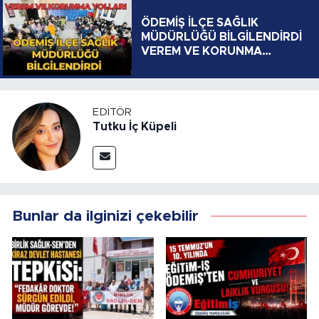
ÖDEMİŞ İLÇE SAĞLIK
MÜDÜRLÜĞÜ BİLGİLENDİRDİ
VEREM VE KORUNMA
YOLLARI
EDITÖR
Tutku İç Küpeli
Bunlar da ilginizi çekebilir