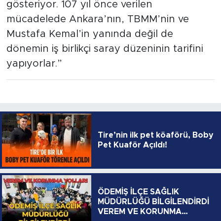
gösteriyor. 107 yıl önce verilen
mücadelede Ankara’nın, TBMM’nin ve
Mustafa Kemal’in yanında değil de
dönemin iş birlikçi saray düzeninin tarifini
yapıyorlar.”
Tire’nin ilk pet köaförü, Boby
Pet Kuaför Açıldı!
ÖDEMİŞ İLÇE SAĞLIK
MÜDÜRLÜĞÜ BİLGİLENDİRDİ
VEREM VE KORUNMA