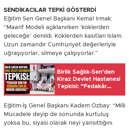
SENDİKACILAR TEPKİ GÖSTERDİ
Eğitim Sen Genel Başkanı Kemal Irmak:
“Maarif Modeli açıklanırken ‘köklerden
geleceğe’ denildi. Köklerden kasıtları İslam.
Uzun zamandır Cumhuriyet değerleriyle
uğraşıyorlar, silmeye çalışıyorlar.”
Birlik Sağlık-Sen’den
Kiraz Devlet Hastanesi
Tepkisi: “Fedakâr
Doktor Sürgün Edildi,
Müdür Görevde!”
Eğitim-İş Genel Başkanı Kadem Özbay: “Milli
Mücadele deyip de sonunda kurtuluş
yoksa bu, siyasi olarak neyi yansıttığını