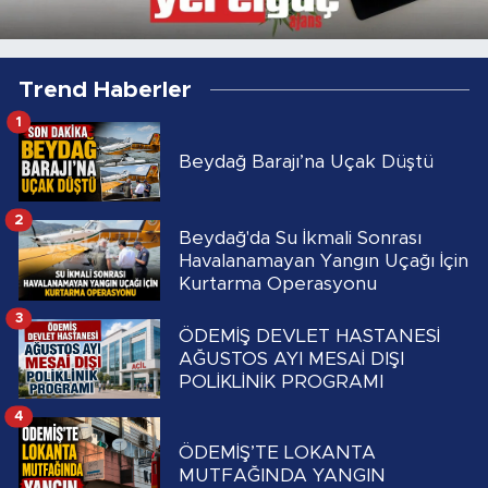
Trend Haberler
1
Beydağ Barajı’na Uçak Düştü
2
Beydağ'da Su İkmali Sonrası
Havalanamayan Yangın Uçağı İçin
Kurtarma Operasyonu
3
ÖDEMİŞ DEVLET HASTANESİ
AĞUSTOS AYI MESAİ DIŞI
POLİKLİNİK PROGRAMI
4
ÖDEMİŞ’TE LOKANTA
MUTFAĞINDA YANGIN