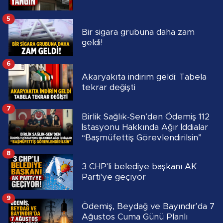
5
Bir sigara grubuna daha zam
geldi!
6
Akaryakıta indirim geldi: Tabela
tekrar değişti
7
Birlik Sağlık-Sen’den Ödemiş 112
İstasyonu Hakkında Ağır İddialar
“Başmüfettiş Görevlendirilsin”
8
3 CHP'li belediye başkanı AK
Parti'ye geçiyor
9
Ödemiş, Beydağ ve Bayındır’da 7
Ağustos Cuma Günü Planlı