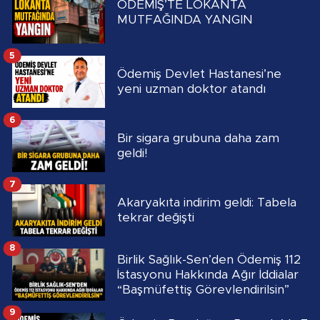
ÖDEMİŞ’TE LOKANTA
MUTFAĞINDA YANGIN
5
Ödemiş Devlet Hastanesi’ne
yeni uzman doktor atandı
6
Bir sigara grubuna daha zam
geldi!
7
Akaryakıta indirim geldi: Tabela
tekrar değişti
8
Birlik Sağlık-Sen’den Ödemiş 112
İstasyonu Hakkında Ağır İddialar
“Başmüfettiş Görevlendirilsin”
9