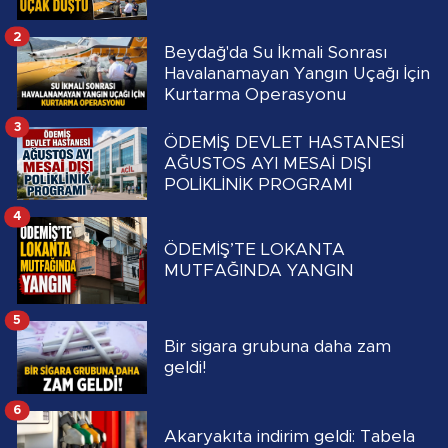
2
Beydağ'da Su İkmali Sonrası
Havalanamayan Yangın Uçağı İçin
Kurtarma Operasyonu
3
ÖDEMİŞ DEVLET HASTANESİ
AĞUSTOS AYI MESAİ DIŞI
POLİKLİNİK PROGRAMI
4
ÖDEMİŞ’TE LOKANTA
MUTFAĞINDA YANGIN
5
Bir sigara grubuna daha zam
geldi!
6
Akaryakıta indirim geldi: Tabela