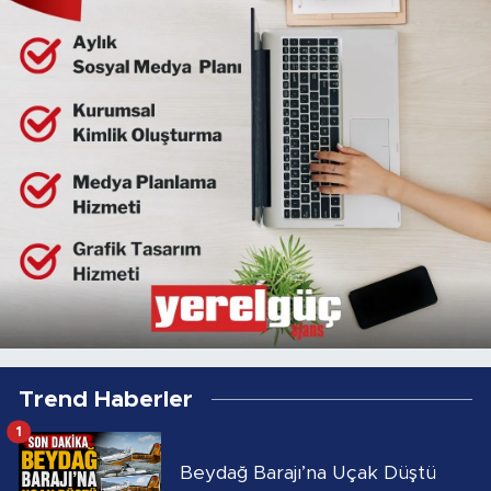
Trend Haberler
1
Beydağ Barajı’na Uçak Düştü