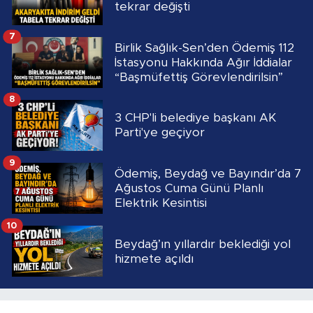
tekrar değişti
7
Birlik Sağlık-Sen’den Ödemiş 112
İstasyonu Hakkında Ağır İddialar
“Başmüfettiş Görevlendirilsin”
8
3 CHP'li belediye başkanı AK
Parti'ye geçiyor
9
Ödemiş, Beydağ ve Bayındır’da 7
Ağustos Cuma Günü Planlı
Elektrik Kesintisi
10
Beydağ’ın yıllardır beklediği yol
hizmete açıldı