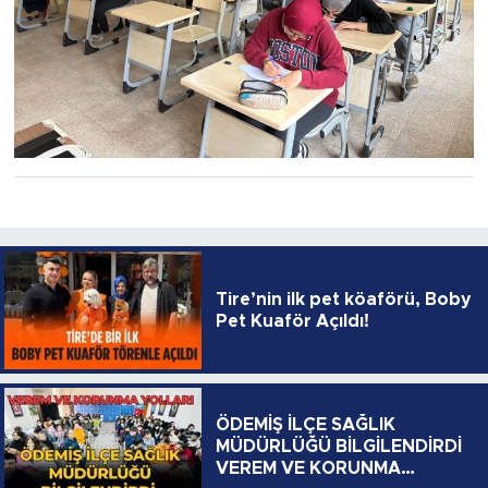
Tire’nin ilk pet köaförü, Boby
Pet Kuaför Açıldı!
ÖDEMİŞ İLÇE SAĞLIK
MÜDÜRLÜĞÜ BİLGİLENDİRDİ
VEREM VE KORUNMA