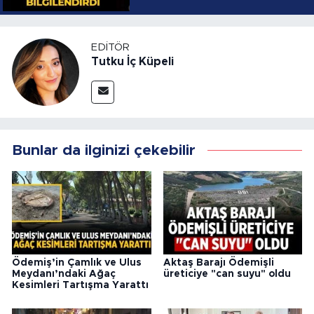
YOLLARI
EDITÖR
Tutku İç Küpeli
Bunlar da ilginizi çekebilir
Ödemiş’in Çamlık ve Ulus
Aktaş Barajı Ödemişli
Meydanı’ndaki Ağaç
üreticiye "can suyu" oldu
Kesimleri Tartışma Yarattı