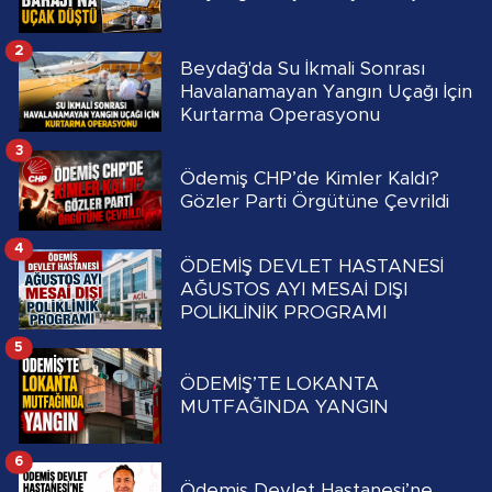
2
Beydağ'da Su İkmali Sonrası
Havalanamayan Yangın Uçağı İçin
Kurtarma Operasyonu
3
Ödemiş CHP’de Kimler Kaldı?
Gözler Parti Örgütüne Çevrildi
4
ÖDEMİŞ DEVLET HASTANESİ
AĞUSTOS AYI MESAİ DIŞI
POLİKLİNİK PROGRAMI
5
ÖDEMİŞ’TE LOKANTA
MUTFAĞINDA YANGIN
6
Ödemiş Devlet Hastanesi’ne