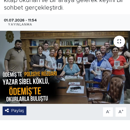
kitap okurları ile bir araya gelerek keyifli bir
sohbet gerçekleştirdi.
01.07.2026 - 11:54
YAYINLANMA
Paylaş
-
+
A
A