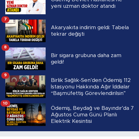
yeni uzman doktor atandı
7
Akaryakıta indirim geldi: Tabela
tekrar değişti
8
Bir sigara grubuna daha zam
geldi!
9
Birlik Sağlık-Sen’den Ödemiş 112
İstasyonu Hakkında Ağır İddialar
“Başmüfettiş Görevlendirilsin”
10
Ödemiş, Beydağ ve Bayındır’da 7
Ağustos Cuma Günü Planlı
Elektrik Kesintisi