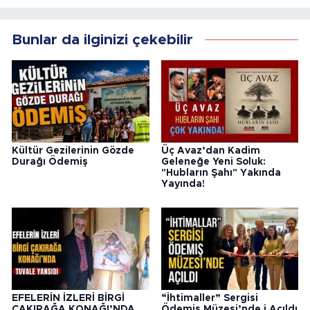
Bunlar da ilginizi çekebilir
Kültür Gezilerinin Gözde
Üç Avaz’dan Kadim
Durağı Ödemiş
Geleneğe Yeni Soluk:
"Hubların Şahı" Yakında
Yayında!
EFELERİN İZLERİ BİRGİ
“İhtimaller” Sergisi
ÇAKIRAĞA KONAĞI’NDA
Ödemiş Müzesi’nde i Açıldı