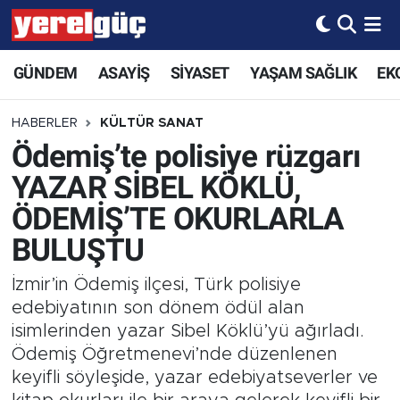
GÜNDEM
ASAYİŞ
SİYASET
YAŞAM SAĞLIK
EK
HABERLER
KÜLTÜR SANAT
Ödemiş’te polisiye rüzgarı
YAZAR SİBEL KÖKLÜ,
ÖDEMİŞ’TE OKURLARLA
BULUŞTU
İzmir’in Ödemiş ilçesi, Türk polisiye
edebiyatının son dönem ödül alan
isimlerinden yazar Sibel Köklü’yü ağırladı.
Ödemiş Öğretmenevi’nde düzenlenen
keyifli söyleşide, yazar edebiyatseverler ve