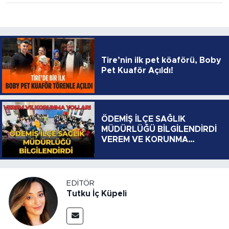
Tire’nin ilk pet köaförü, Boby
Pet Kuaför Açıldı!
ÖDEMİŞ İLÇE SAĞLIK
MÜDÜRLÜĞÜ BİLGİLENDİRDİ
VEREM VE KORUNMA
YOLLARI
EDITÖR
Tutku İç Küpeli