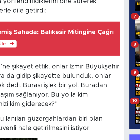
yönlendirildiklerini öne sürerek
rle dile getirdi:
7
emiş Sahada: Balıkesir Mitingine Çağrı
üle
8
ne şikayet ettik, onlar İzmir Büyükşehir
9
aya da gidip şikayette bulunduk, onlar
k dedi. Burası işlek bir yol. Buradan
aşım sağlanıyor. Bu yolla kim
10
mizi kim giderecek?”
kullanılan güzergahlardan biri olan
enli hale getirilmesini istiyor.