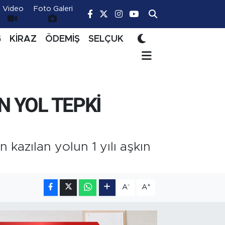
Video
Foto Galeri
Ğ
KİRAZ
ÖDEMİŞ
SELÇUK
N YOL TEPKİ
n kazılan yolun 1 yılı aşkın
-
+
A
A