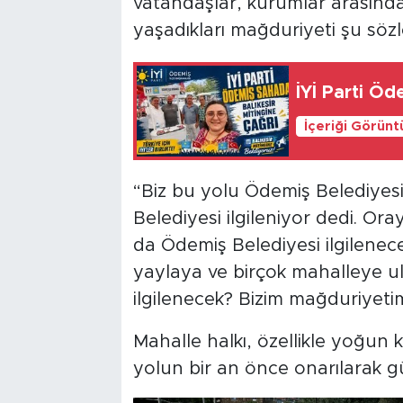
vatandaşlar, kurumlar arasında 
yaşadıkları mağduriyeti şu sözle
İYİ Parti Öd
İçeriği Görünt
“Biz bu yolu Ödemiş Belediyesi’
Belediyesi ilgileniyor dedi. Or
da Ödemiş Belediyesi ilgilenece
yaylaya ve birçok mahalleye ul
ilgilenecek? Bizim mağduriyeti
Mahalle halkı, özellikle yoğun 
yolun bir an önce onarılarak güv