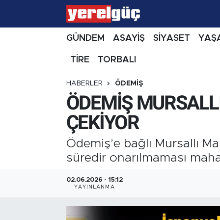
GÜNDEM
ASAYİŞ
SİYASET
YAŞ
TİRE
TORBALI
HABERLER
ÖDEMİŞ
ÖDEMİŞ MURSALLI
ÇEKİYOR
Ödemiş’e bağlı Mursallı Maha
süredir onarılmaması mahal
02.06.2026 - 15:12
YAYINLANMA