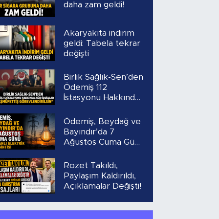
daha zam geldi!
Akaryakıta indirim
geldi: Tabela tekrar
değişti
Birlik Sağlık-Sen’den
Ödemiş 112
İstasyonu Hakkında
Ağır İddialar
“Başmüfettiş
Ödemiş, Beydağ ve
Görevlendirilsin”
Bayındır’da 7
Ağustos Cuma Günü
Planlı Elektrik
Kesintisi
Rozet Takıldı,
Paylaşım Kaldırıldı,
Açıklamalar Değişti!