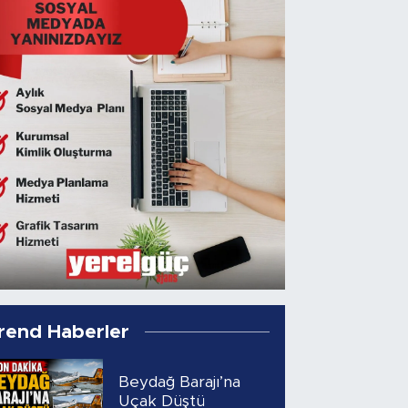
rend Haberler
Beydağ Barajı’na
Uçak Düştü