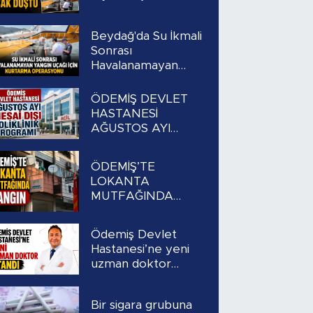
Beydağ'da Su İkmali
Sonrası
Havalanamayan
Yangın Uçağı İçin
Kurtarma
ÖDEMİŞ DEVLET
Operasyonu
HASTANESİ
AĞUSTOS AYI
MESAİ DIŞI
POLİKLİNİK
ÖDEMİŞ’TE
PROGRAMI
LOKANTA
MUTFAĞINDA
YANGIN
Ödemiş Devlet
Hastanesi’ne yeni
uzman doktor
atandı
Bir sigara grubuna