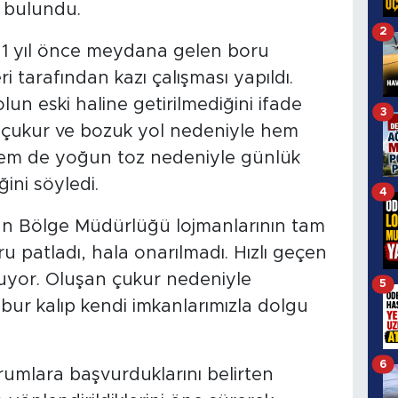
a bulundu.
2
k 1 yıl önce meydana gelen boru
i tarafından kazı çalışması yapıldı.
un eski haline getirilmediğini ifade
3
n çukur ve bozuk yol nedeniyle hem
hem de yoğun toz nedeniyle günlük
ini söyledi.
4
man Bölge Müdürlüğü lojmanlarının tam
ru patladı, hala onarılmadı. Hızlı geçen
uyor. Oluşan çukur nedeniyle
5
bur kalıp kendi imkanlarımızla dolgu
6
rumlara başvurduklarını belirten