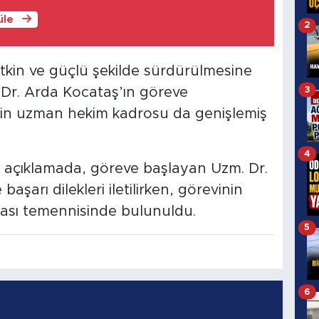
üle
2
etkin ve güçlü şekilde sürdürülmesine
3
 Dr. Arda Kocataş’ın göreve
enin uzman hekim kadrosu da genişlemiş
4
 açıklamada, göreve başlayan Uzm. Dr.
şarı dilekleri iletilirken, görevinin
ması temennisinde bulunuldu.
5
6