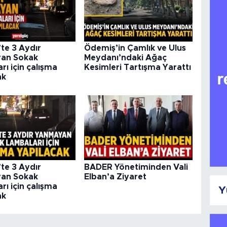
te 3 Aydır
Ödemiş’in Çamlık ve Ulus
an Sokak
Meydanı’ndaki Ağaç
ı için çalışma
Kesimleri Tartışma Yarattı
ak
te 3 Aydır
BADER Yönetiminden Vali
an Sokak
Elban’a Ziyaret
ı için çalışma
Y
ak