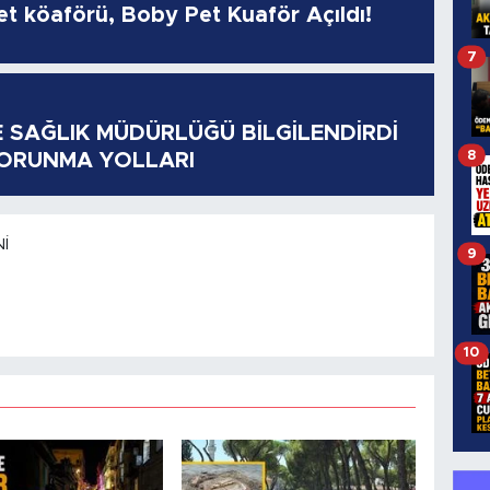
pet köaförü, Boby Pet Kuaför Açıldı!
7
E SAĞLIK MÜDÜRLÜĞÜ BİLGİLENDİRDİ
8
KORUNMA YOLLARI
I
9
10