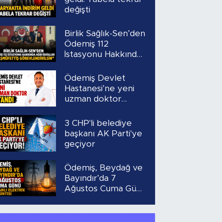
değişti
Birlik Sağlık-Sen’den
Ödemiş 112
İstasyonu Hakkında
Ağır İddialar
“Başmüfettiş
Ödemiş Devlet
Görevlendirilsin”
Hastanesi’ne yeni
uzman doktor
atandı
3 CHP'li belediye
başkanı AK Parti'ye
geçiyor
Ödemiş, Beydağ ve
Bayındır’da 7
Ağustos Cuma Günü
Planlı Elektrik
Kesintisi