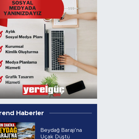
rend Haberler
Beydağ Barajı’na
Uçak Düştü