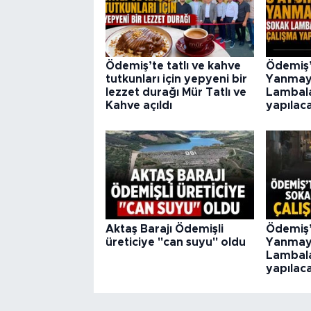
Ödemiş’te tatlı ve kahve
Ödemiş’
tutkunları için yepyeni bir
Yanmay
lezzet durağı Mür Tatlı ve
Lambalar
Kahve açıldı
yapılac
Aktaş Barajı Ödemişli
Ödemiş’
üreticiye "can suyu" oldu
Yanmay
Lambalar
yapılac