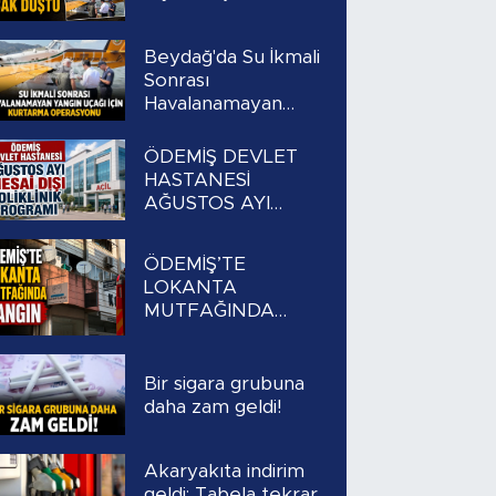
Beydağ'da Su İkmali
Sonrası
Havalanamayan
Yangın Uçağı İçin
Kurtarma
ÖDEMİŞ DEVLET
Operasyonu
HASTANESİ
AĞUSTOS AYI
MESAİ DIŞI
POLİKLİNİK
ÖDEMİŞ’TE
PROGRAMI
LOKANTA
MUTFAĞINDA
YANGIN
Bir sigara grubuna
daha zam geldi!
Akaryakıta indirim
geldi: Tabela tekrar