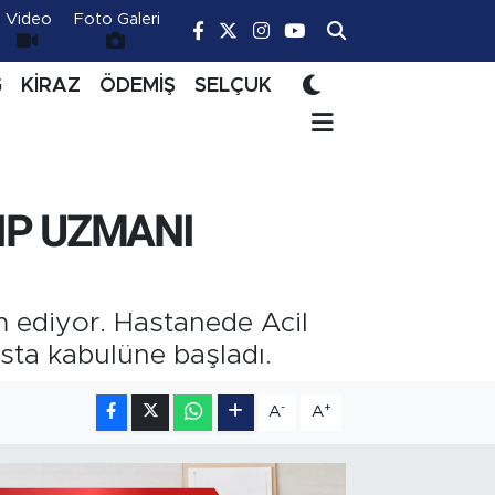
Video
Foto Galeri
Ğ
KİRAZ
ÖDEMİŞ
SELÇUK
IP UZMANI
 ediyor. Hastanede Acil
sta kabulüne başladı.
-
+
A
A