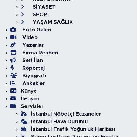
SİYASET
SPOR
YAŞAM SAĞLIK
Foto Galeri
Video
Yazarlar
Firma Rehberi
Seri İlan
Röportaj
Biyografi
Anketler
Künye
İletişim
Servisler
İstanbul Nöbetçi Eczaneler
İstanbul Hava Durumu
İstanbul Trafik Yoğunluk Haritası
Süper Lig Puan Durumu ve Fikstür