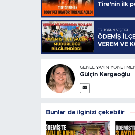
Tire’nin ilk 
EDITÖRÜN SEÇTIĞI
ÖDEMİŞ İLÇ
VEREM VE 
GENEL YAYIN YÖNETMEN
Gülçin Kargaoğlu
Bunlar da ilginizi çekebilir