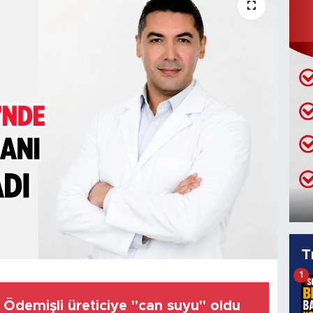
T
1
 Ödemişli üreticiye "can suyu" oldu