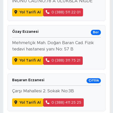
INÖNÜ CAD.NO:78 A ULUKISLA NIGDE
Yol Tarifi Al
0 (388) 511 22 01
Özay Eczanesi
Bor
Mehmetçik Mah. Doğan Baran Cad. Fizik
tedavi hastanesi yanı No: 57 B
Yol Tarifi Al
0 (388) 311 75 21
Başaran Eczanesi
Çiftlik
Çarşı Mahallesi 2. Sokak No:3B
Yol Tarifi Al
0 (388) 411 25 25