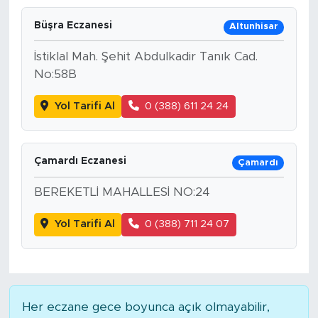
Büşra Eczanesi
Altunhisar
İstiklal Mah. Şehit Abdulkadir Tanık Cad.
No:58B
Yol Tarifi Al
0 (388) 611 24 24
Çamardı Eczanesi
Çamardı
BEREKETLİ MAHALLESİ NO:24
Yol Tarifi Al
0 (388) 711 24 07
Her eczane gece boyunca açık olmayabilir,