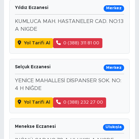
Yıldız Eczanesi
Merkez
KUMLUCA MAH. HASTANELER CAD. NO:13
A NIGDE
Yol Tarifi Al
0 (388) 311 81 00
Selçuk Eczanesi
Merkez
YENİCE MAHALLESİ DİSPANSER SOK. NO:
4 H NİĞDE
Yol Tarifi Al
0 (388) 232 27 00
Menekse Eczanesi
Ulukışla