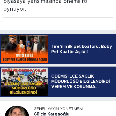
piyasaya yansımasında önemli rol
oynuyor.
Tire’nin ilk pet köaförü, Boby
Pet Kuaför Açıldı!
ÖDEMİŞ İLÇE SAĞLIK
MÜDÜRLÜĞÜ BİLGİLENDİRDİ
VEREM VE KORUNMA
YOLLARI
GENEL YAYIN YÖNETMENI
Gülçin Kargaoğlu