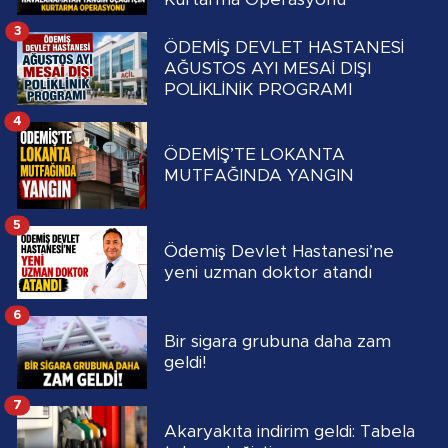
3
ÖDEMİŞ DEVLET HASTANESİ
AĞUSTOS AYI MESAİ DIŞI
POLİKLİNİK PROGRAMI
4
ÖDEMİŞ’TE LOKANTA
MUTFAĞINDA YANGIN
5
Ödemiş Devlet Hastanesi’ne
yeni uzman doktor atandı
6
Bir sigara grubuna daha zam
geldi!
7
Akaryakıta indirim geldi: Tabela