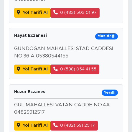
Yol Tarifi Al
0 (482) 503 01 97
Hayat Eczanesi
Mazıdağı
GÜNDOĞAN MAHALLESİ STAD CADDESİ
NO:36 A 05380544155
Yol Tarifi Al
0 (538) 054 41 55
Huzur Eczanesi
Yeşilli
GÜL MAHALLESİ VATAN CADDE NO:4A
04825912517
Yol Tarifi Al
0 (482) 591 25 17