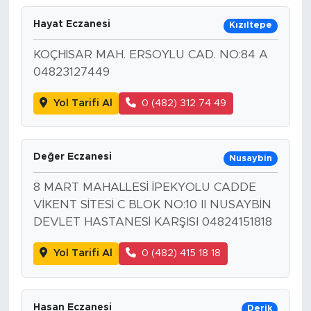
Hayat Eczanesi
Kızıltepe
KOÇHİSAR MAH. ERSOYLU CAD. NO:84 A
04823127449
Yol Tarifi Al
0 (482) 312 74 49
Değer Eczanesi
Nusaybin
8 MART MAHALLESİ İPEKYOLU CADDE
VİKENT SİTESİ C BLOK NO:10 II NUSAYBİN
DEVLET HASTANESİ KARŞISI 04824151818
Yol Tarifi Al
0 (482) 415 18 18
Hasan Eczanesi
Derik