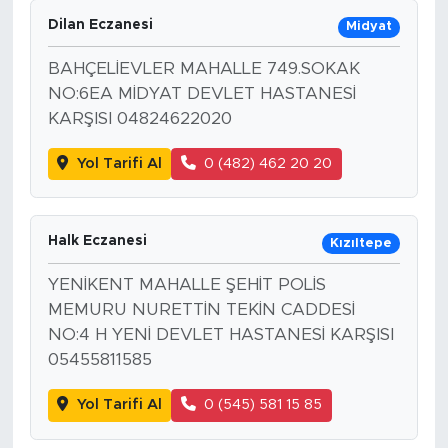
Dilan Eczanesi
Midyat
BAHÇELİEVLER MAHALLE 749.SOKAK
NO:6EA MİDYAT DEVLET HASTANESİ
KARŞISI 04824622020
Yol Tarifi Al
0 (482) 462 20 20
Halk Eczanesi
Kızıltepe
YENİKENT MAHALLE ŞEHİT POLİS
MEMURU NURETTİN TEKİN CADDESİ
NO:4 H YENİ DEVLET HASTANESİ KARŞISI
05455811585
Yol Tarifi Al
0 (545) 581 15 85