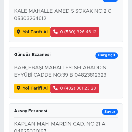
KALE MAHALLE AMED 5 SOKAK NO:2 C
05303264612
Yol Tarifi Al
0 (530) 326 46 12
Gündüz Eczanesi
Dargeçit
BAHÇEBAŞI MAHALLESİ SELAHADDİN
EYYÜBİ CADDE NO:39 B 04823812323
Yol Tarifi Al
0 (482) 381 23 23
Aksoy Eczanesi
Savur
KAPLAN MAH. MARDİN CAD. NO:21 A
04825030197