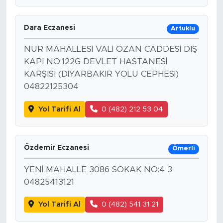
Dara Eczanesi
Artuklu
NUR MAHALLESİ VALİ OZAN CADDESİ DIŞ
KAPI NO:122G DEVLET HASTANESİ
KARŞISI (DİYARBAKIR YOLU CEPHESİ)
04822125304
Yol Tarifi Al
0 (482) 212 53 04
Özdemir Eczanesi
Ömerli
YENİ MAHALLE 3086 SOKAK NO:4 3
04825413121
Yol Tarifi Al
0 (482) 541 31 21