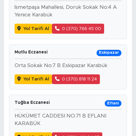
İsmetpaşa Mahallesi, Doruk Sokak No:4 A
Yenice Karabük
Yol Tarifi Al
0 (370) 766 45 00
Mutlu Eczanesi
Eskipazar
Orta Sokak No:7 B Eskipazar Karabük
Yol Tarifi Al
0 (370) 818 11 24
Tuğba Eczanesi
Eflani
HÜKÜMET CADDESI NO:71 B EFLANI
KARABÜK