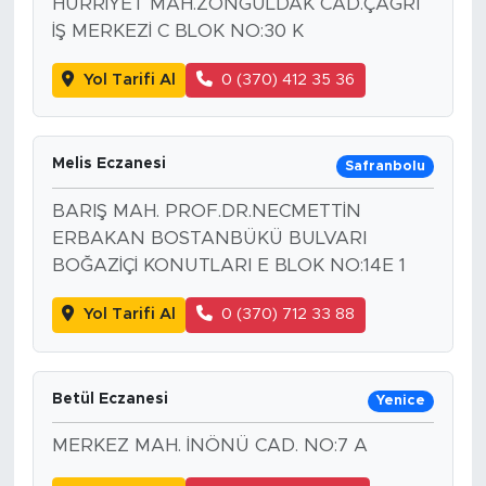
HÜRRİYET MAH.ZONGULDAK CAD.ÇAĞRI
İŞ MERKEZİ C BLOK NO:30 K
Yol Tarifi Al
0 (370) 412 35 36
Melis Eczanesi
Safranbolu
BARIŞ MAH. PROF.DR.NECMETTİN
ERBAKAN BOSTANBÜKÜ BULVARI
BOĞAZİÇİ KONUTLARI E BLOK NO:14E 1
Yol Tarifi Al
0 (370) 712 33 88
Betül Eczanesi
Yenice
MERKEZ MAH. İNÖNÜ CAD. NO:7 A