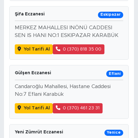
Şifa Eczanesi
Eskipazar
MERKEZ MAHALLESI INÖNÜ CADDESI
SEN IS HANI NO:1 ESKIPAZAR KARABÜK
Yol Tarifi Al
0 (370) 818 35 00
Gülşen Eczanesi
Eflani
Candaroğlu Mahallesi, Hastane Caddesi
No:7 Eflani Karabük
Yol Tarifi Al
0 (370) 461 23 31
Yeni Zümrüt Eczanesi
Yenice