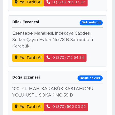
Yol Tarifi Al
0 (370) 766 37 37
Dilek Eczanesi
Safranbolu
Esentepe Mahallesi, İncekaya Caddesi,
Sultan Çayırı Evleri No:78 B Safranbolu
Karabük
Yol Tarifi Al
0 (370) 712 54 34
Doğa Eczanesi
Beşbinevler
100. YIL MAH. KARABÜK KASTAMONU
YOLU ÜSTÜ SOKAK NO:59 D
Yol Tarifi Al
0 (370) 502 00 52