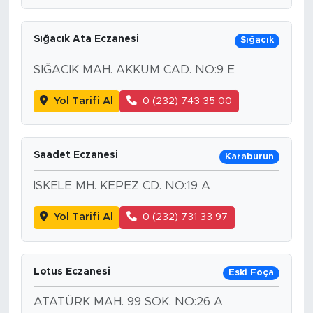
Sığacık Ata Eczanesi
Sığacık
SIĞACIK MAH. AKKUM CAD. NO:9 E
Yol Tarifi Al
0 (232) 743 35 00
Saadet Eczanesi
Karaburun
İSKELE MH. KEPEZ CD. NO:19 A
Yol Tarifi Al
0 (232) 731 33 97
Lotus Eczanesi
Eski Foça
ATATÜRK MAH. 99 SOK. NO:26 A