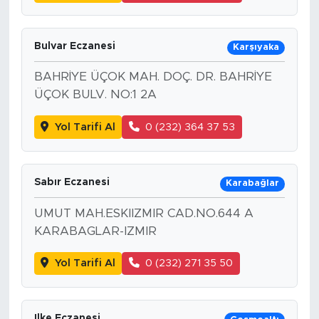
Bulvar Eczanesi
Karşıyaka
BAHRİYE ÜÇOK MAH. DOÇ. DR. BAHRİYE
ÜÇOK BULV. NO:1 2A
Yol Tarifi Al
0 (232) 364 37 53
Sabır Eczanesi
Karabağlar
UMUT MAH.ESKIIZMIR CAD.NO.644 A
KARABAGLAR-IZMIR
Yol Tarifi Al
0 (232) 271 35 50
Ilke Eczanesi