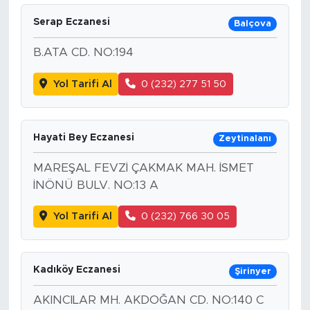
Serap Eczanesi
Balçova
B.ATA CD. NO:194
Yol Tarifi Al
0 (232) 277 51 50
Hayati Bey Eczanesi
Zeytinalanı
MAREŞAL FEVZİ ÇAKMAK MAH. İSMET
İNÖNÜ BULV. NO:13 A
Yol Tarifi Al
0 (232) 766 30 05
Kadıköy Eczanesi
Şirinyer
AKINCILAR MH. AKDOĞAN CD. NO:140 C