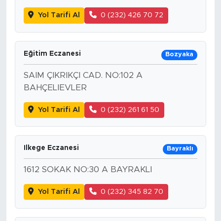
Yol Tarifi Al
0 (232) 426 70 72
Eğitim Eczanesi
Bozyaka
SAIM ÇIKRIKÇI CAD. NO:102 A
BAHÇELIEVLER
Yol Tarifi Al
0 (232) 261 61 50
Ilkege Eczanesi
Bayraklı
1612 SOKAK NO:30 A BAYRAKLI
Yol Tarifi Al
0 (232) 345 82 70