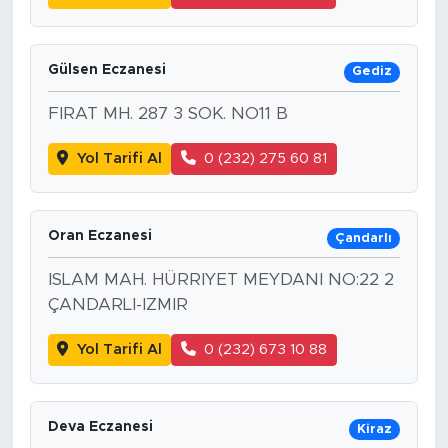
Gülsen Eczanesi
Gediz
FIRAT MH. 287 3 SOK. NO11 B
Yol Tarifi Al
0 (232) 275 60 81
Oran Eczanesi
Çandarlı
ISLAM MAH. HÜRRIYET MEYDANI NO:22 2
ÇANDARLI-IZMIR
Yol Tarifi Al
0 (232) 673 10 88
Deva Eczanesi
Kiraz