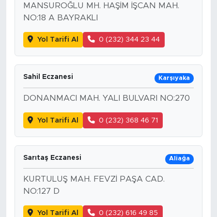
MANSUROĞLU MH. HAŞİM İŞCAN MAH.
NO:18 A BAYRAKLI
Yol Tarifi Al
0 (232) 344 23 44
Sahil Eczanesi
Karşıyaka
DONANMACI MAH. YALI BULVARI NO:270
Yol Tarifi Al
0 (232) 368 46 71
Sarıtaş Eczanesi
Aliağa
KURTULUŞ MAH. FEVZİ PAŞA CAD.
NO:127 D
Yol Tarifi Al
0 (232) 616 49 85