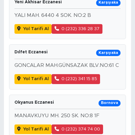
Yeni Akhisar Eczanesi
Karşıyaka
YALI MAH. 6440 4 SOK. NO:2 B
Yol Tarifi Al
0 (232) 336 28 37
Dılfet Eczanesi
Karşıyaka
GONCALAR MAH.GÜNSAZAK BLV.NO:61 C
Yol Tarifi Al
0 (232) 341 15 85
Okyanus Eczanesi
Bornova
MANAVKUYU MH. 250 SK. NO:8 1F
Yol Tarifi Al
0 (232) 374 74 00