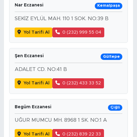
Nar Eczanesi
Kemalpaşa
SEKİZ EYLÜL MAH. 110 1 SOK. NO:39 B
Yol Tarifi Al
0 (232) 999 55 04
Şen Eczanesi
Gültepe
ADALET CD. NO:41 B
Yol Tarifi Al
0 (232) 433 33 52
Begüm Eczanesi
Çiğli
UĞUR MUMCU MH. 8968 1 SK. NO:1 A
Yol Tarifi Al
0 (232) 839 22 33