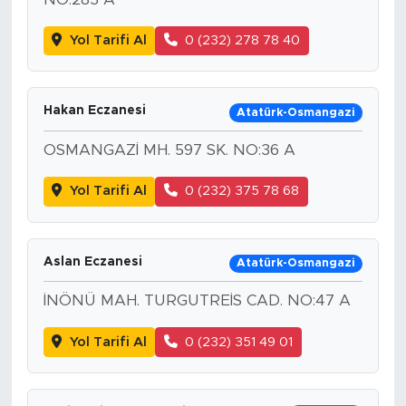
Yol Tarifi Al
0 (232) 278 78 40
Hakan Eczanesi
Atatürk-Osmangazi
OSMANGAZİ MH. 597 SK. NO:36 A
Yol Tarifi Al
0 (232) 375 78 68
Aslan Eczanesi
Atatürk-Osmangazi
İNÖNÜ MAH. TURGUTREİS CAD. NO:47 A
Yol Tarifi Al
0 (232) 351 49 01