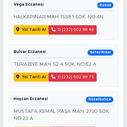
Vega Eczanesi
Konak
HALKAPINAR MAH. 1558 1 SOK. NO:4N
Yol Tarifi Al
0 (232) 502 98 48
Bulvar Eczanesi
Seferihisar
TURABİYE MAH. 52 4 SOK. NO:62 A
Yol Tarifi Al
0 (232) 502 89 75
Hoşcan Eczanesi
Güzelbahçe
MUSTAFA KEMAL PAŞA MAH. 2730 SOK.
NO:23 A