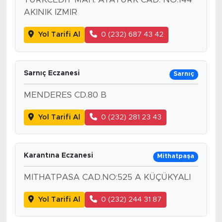
AKINIK IZMIR
Yol Tarifi Al
0 (232) 687 43 42
Sarnıç Eczanesi
Sarnıç
MENDERES CD.80 B
Yol Tarifi Al
0 (232) 281 23 43
Karantına Eczanesi
Mithatpaşa
MITHATPASA CAD.NO:525 A KÜÇÜKYALI
Yol Tarifi Al
0 (232) 244 31 87