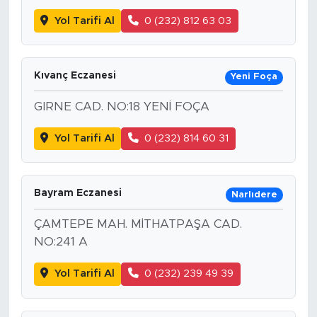
Yol Tarifi Al
0 (232) 812 63 03
Kıvanç Eczanesi
Yeni Foça
GIRNE CAD. NO:18 YENİ FOÇA
Yol Tarifi Al
0 (232) 814 60 31
Bayram Eczanesi
Narlıdere
ÇAMTEPE MAH. MİTHATPAŞA CAD.
NO:241 A
Yol Tarifi Al
0 (232) 239 49 39