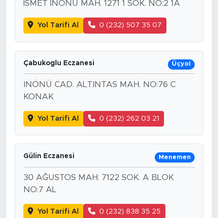
İSMET İNÖNÜ MAH. 1271 1 SOK. NO:2 1A
Yol Tarifi Al
0 (232) 507 35 07
Çabukoglu Eczanesi
Üçyol
INÖNÜ CAD. ALTINTAS MAH. NO:76 C
KONAK
Yol Tarifi Al
0 (232) 262 03 21
Gülin Eczanesi
Menemen
30 AĞUSTOS MAH. 7122 SOK. A BLOK
NO:7 AL
Yol Tarifi Al
0 (232) 838 35 25