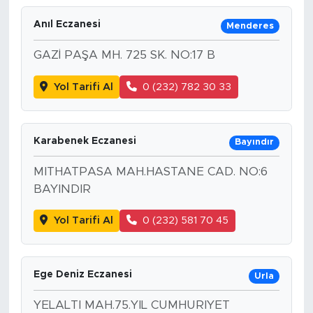
Anıl Eczanesi
Menderes
GAZİ PAŞA MH. 725 SK. NO:17 B
Yol Tarifi Al
0 (232) 782 30 33
Karabenek Eczanesi
Bayındır
MITHATPASA MAH.HASTANE CAD. NO:6
BAYINDIR
Yol Tarifi Al
0 (232) 581 70 45
Ege Deniz Eczanesi
Urla
YELALTI MAH.75.YIL CUMHURIYET