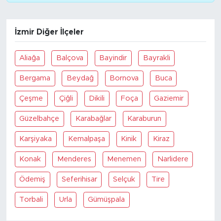
İzmir Diğer İlçeler
Aliağa
Balçova
Bayindir
Bayrakli
Bergama
Beydağ
Bornova
Buca
Çeşme
Çiğli
Dikili
Foça
Gaziemir
Güzelbahçe
Karabağlar
Karaburun
Karşiyaka
Kemalpaşa
Kinik
Kiraz
Konak
Menderes
Menemen
Narlidere
Ödemiş
Seferihisar
Selçuk
Tire
Torbali
Urla
Gümüşpala