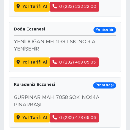
Yol Tarifi Al
0 (232) 232 22 00
Doğa Eczanesi
Yenişehir
YENİDOĞAN MH. 1138 1 SK. NO:3 A
YENİŞEHİR
Yol Tarifi Al
0 (232) 469 85 85
Karadeniz Eczanesi
Pınarbaşı
GÜRPINAR MAH. 7058 SOK. NO:14A
PINARBAŞI
Yol Tarifi Al
0 (232) 478 66 06