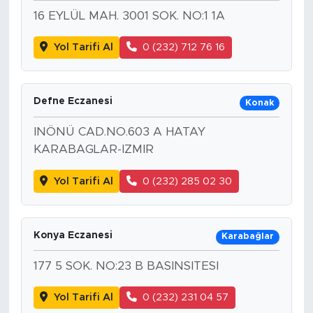
16 EYLÜL MAH. 3001 SOK. NO:1 1A
Yol Tarifi Al
0 (232) 712 76 16
Defne Eczanesi
Konak
INÖNÜ CAD.NO.603 A HATAY
KARABAGLAR-IZMIR
Yol Tarifi Al
0 (232) 285 02 30
Konya Eczanesi
Karabağlar
177 5 SOK. NO:23 B BASINSITESI
Yol Tarifi Al
0 (232) 231 04 57