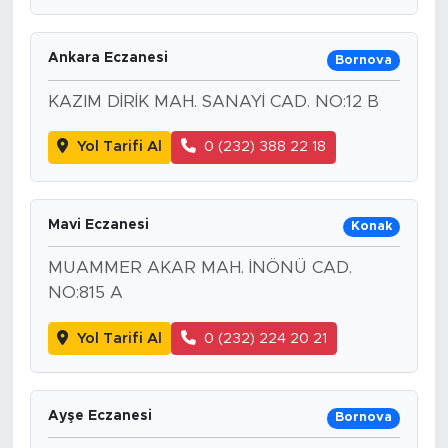
Ankara Eczanesi
Bornova
KAZIM DİRİK MAH. SANAYİ CAD. NO:12 B
Yol Tarifi Al
0 (232) 388 22 18
Mavi Eczanesi
Konak
MUAMMER AKAR MAH. İNÖNÜ CAD.
NO:815 A
Yol Tarifi Al
0 (232) 224 20 21
Ayşe Eczanesi
Bornova