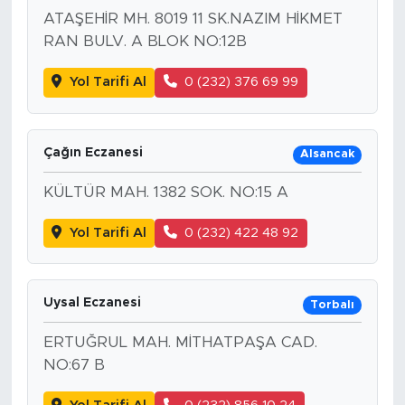
ATAŞEHİR MH. 8019 11 SK.NAZIM HİKMET
RAN BULV. A BLOK NO:12B
Yol Tarifi Al
0 (232) 376 69 99
Çağın Eczanesi
Alsancak
KÜLTÜR MAH. 1382 SOK. NO:15 A
Yol Tarifi Al
0 (232) 422 48 92
Uysal Eczanesi
Torbalı
ERTUĞRUL MAH. MİTHATPAŞA CAD.
NO:67 B