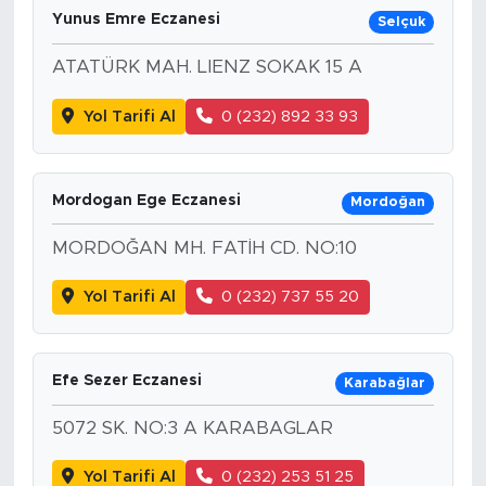
Yunus Emre Eczanesi
Selçuk
ATATÜRK MAH. LIENZ SOKAK 15 A
Yol Tarifi Al
0 (232) 892 33 93
Mordogan Ege Eczanesi
Mordoğan
MORDOĞAN MH. FATİH CD. NO:10
Yol Tarifi Al
0 (232) 737 55 20
Efe Sezer Eczanesi
Karabağlar
5072 SK. NO:3 A KARABAGLAR
Yol Tarifi Al
0 (232) 253 51 25