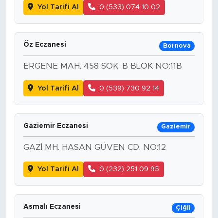
Yol Tarifi Al
0 (533) 074 10 02
Öz Eczanesi
Bornova
ERGENE MAH. 458 SOK. B BLOK NO:11B
Yol Tarifi Al
0 (539) 730 92 14
Gaziemir Eczanesi
Gaziemir
GAZİ MH. HASAN GÜVEN CD. NO:12
Yol Tarifi Al
0 (232) 251 09 95
Asmalı Eczanesi
Çiğli