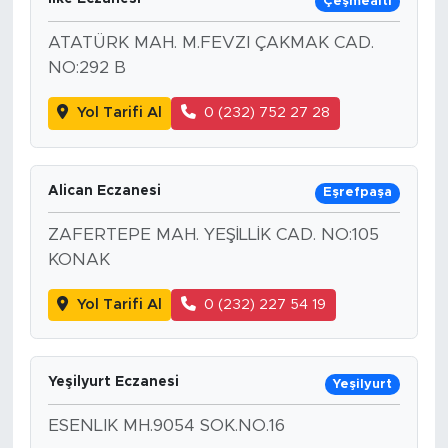
Çeşmealtı
ATATÜRK MAH. M.FEVZI ÇAKMAK CAD.
NO:292 B
Yol Tarifi Al
0 (232) 752 27 28
Alican Eczanesi
Eşrefpaşa
ZAFERTEPE MAH. YEŞİLLİK CAD. NO:105
KONAK
Yol Tarifi Al
0 (232) 227 54 19
Yeşilyurt Eczanesi
Yeşilyurt
ESENLIK MH.9054 SOK.NO.16