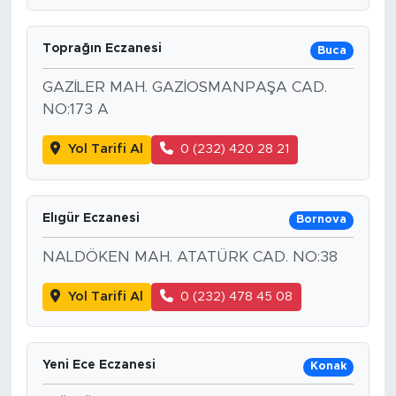
Toprağın Eczanesi
Buca
GAZİLER MAH. GAZİOSMANPAŞA CAD.
NO:173 A
Yol Tarifi Al
0 (232) 420 28 21
Elıgür Eczanesi
Bornova
NALDÖKEN MAH. ATATÜRK CAD. NO:38
Yol Tarifi Al
0 (232) 478 45 08
Yeni Ece Eczanesi
Konak