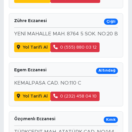
Zühre Eczanesi
Çiğli
YENİ MAHALLE MAH. 8764 5 SOK. NO:20 B
Yol Tarifi Al
0 (555) 880 03 12
Egem Eczanesi
Altındağ
KEMALPASA CAD. NO:110 C
Yol Tarifi Al
0 (232) 458 04 10
Özçımenlı Eczanesi
Kınık
TÜRKCEDIT MAH. ATATÜRK CAD. NO:144