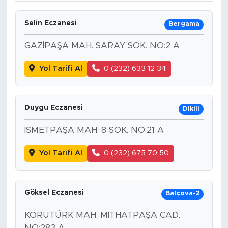
Selin Eczanesi
Bergama
GAZİPAŞA MAH. SARAY SOK. NO:2 A
Yol Tarifi Al
0 (232) 633 12 34
Duygu Eczanesi
Dikili
İSMETPAŞA MAH. 8 SOK. NO:21 A
Yol Tarifi Al
0 (232) 675 70 50
Göksel Eczanesi
Balçova-2
KORUTÜRK MAH. MİTHATPAŞA CAD.
NO:283 A