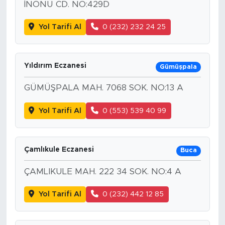
İNÖNÜ CD. NO:429D
Yol Tarifi Al
0 (232) 232 24 25
Yıldırım Eczanesi
Gümüşpala
GÜMÜŞPALA MAH. 7068 SOK. NO:13 A
Yol Tarifi Al
0 (553) 539 40 99
Çamlıkule Eczanesi
Buca
ÇAMLIKULE MAH. 222 34 SOK. NO:4 A
Yol Tarifi Al
0 (232) 442 12 85