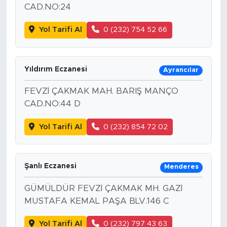
CAD.NO:24
Yol Tarifi Al
0 (232) 754 52 66
Yıldırım Eczanesi
Ayrancılar
FEVZİ ÇAKMAK MAH. BARIŞ MANÇO
CAD.NO:44 D
Yol Tarifi Al
0 (232) 854 72 02
Şanlı Eczanesi
Menderes
GÜMÜLDÜR FEVZİ ÇAKMAK MH. GAZİ
MUSTAFA KEMAL PAŞA BLV.146 C
Yol Tarifi Al
0 (232) 797 43 63