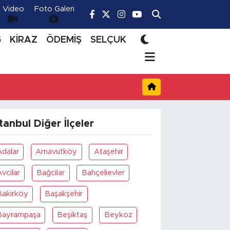
Video
Foto Galeri
Ğ
KİRAZ
ÖDEMİŞ
SELÇUK
stanbul Diğer İlçeler
Adalar
Arnavutköy
Ataşehir
vcilar
Bağcilar
Bahçelievler
Bakirköy
Başakşehir
Bayrampaşa
Beşiktaş
Beykoz