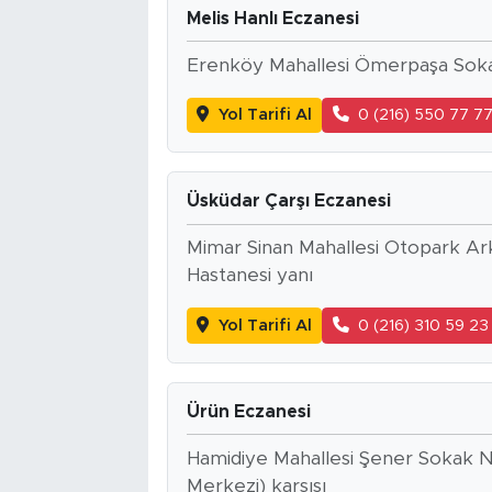
Melis Hanlı Eczanesi
Erenköy Mahallesi Ömerpaşa Sok
Yol Tarifi Al
0 (216) 550 77 7
Üsküdar Çarşı Eczanesi
Mimar Sinan Mahallesi Otopark Ark
Hastanesi yanı
Yol Tarifi Al
0 (216) 310 59 23
Ürün Eczanesi
Hamidiye Mahallesi Şener Sokak No
Merkezi) karşısı