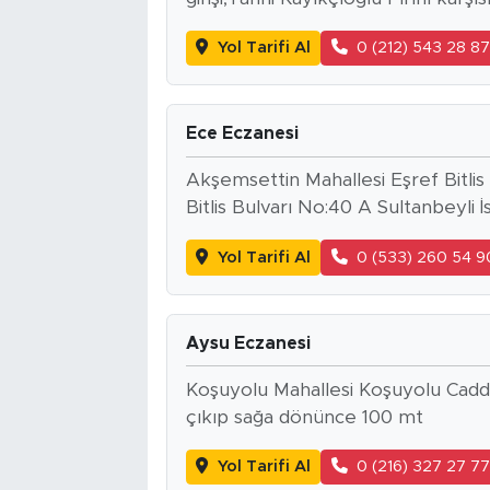
Yol Tarifi Al
0 (212) 543 28 8
Ece Eczanesi
Akşemsettin Mahallesi Eşref Bitli
Bitlis Bulvarı No:40 A Sultanbeyl
Yol Tarifi Al
0 (533) 260 54 9
Aysu Eczanesi
Koşuyolu Mahallesi Koşuyolu Cadd
çıkıp sağa dönünce 100 mt
Yol Tarifi Al
0 (216) 327 27 7