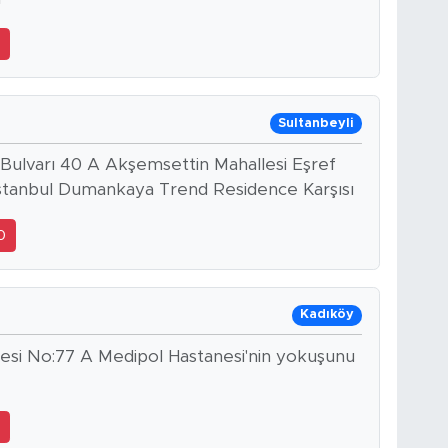
7
Sultanbeyli
s Bulvarı 40 A Akşemsettin Mahallesi Eşref
i İstanbul Dumankaya Trend Residence Karşısı
0
Kadıköy
esi No:77 A Medipol Hastanesi'nin yokuşunu
7