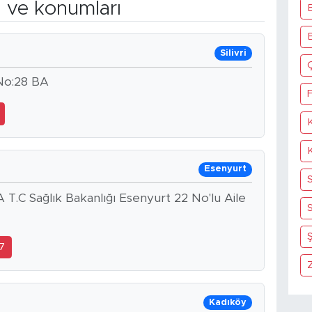
n ve konumları
Silivri
 No:28 BA
F
Esenyurt
 T.C Sağlık Bakanlığı Esenyurt 22 No'lu Aile
S
Ş
7
Kadıköy