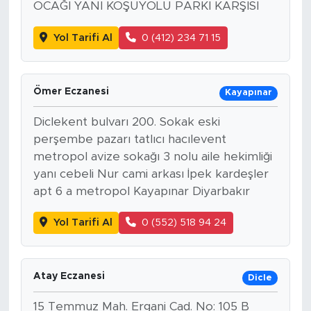
OCAĞI YANI KOŞUYOLU PARKI KARŞISI
Yol Tarifi Al
0 (412) 234 71 15
Ömer Eczanesi
Kayapınar
Diclekent bulvarı 200. Sokak eski
perşembe pazarı tatlıcı hacılevent
metropol avize sokağı 3 nolu aile hekimliği
yanı cebeli Nur cami arkası İpek kardeşler
apt 6 a metropol Kayapınar Diyarbakır
Yol Tarifi Al
0 (552) 518 94 24
Atay Eczanesi
Dicle
15 Temmuz Mah. Ergani Cad. No: 105 B