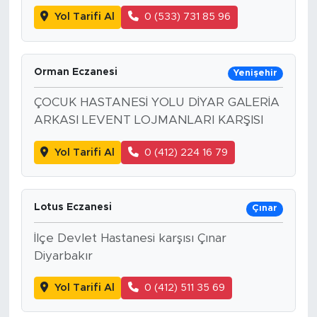
Yol Tarifi Al
0 (533) 731 85 96
Orman Eczanesi
Yenişehir
ÇOCUK HASTANESİ YOLU DİYAR GALERİA
ARKASI LEVENT LOJMANLARI KARŞISI
Yol Tarifi Al
0 (412) 224 16 79
Lotus Eczanesi
Çınar
İlçe Devlet Hastanesi karşısı Çınar
Diyarbakır
Yol Tarifi Al
0 (412) 511 35 69