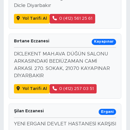
Dicle Diyarbakır
Yol Tarifi Al
0 (412) 561 25 61
Bırtane Eczanesi
Kayapınar
DİCLEKENT MAH.AVA DÜĞÜN SALONU
ARKASINDAKİ BEDİÜZAMAN CAMİ
ARKASİ. 270. SOKAK, 21070 KAYAPINAR
DİYARBAKIR
Yol Tarifi Al
0 (412) 257 03 51
Şilan Eczanesi
Ergani
YENİ ERGANİ DEVLET HASTANESİ KARŞISI