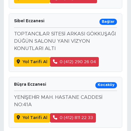
Sibel Eczanesi
Bağlar
TOPTANCILAR SİTESİ ARKASI GÖKKUŞAĞI
DÜĞÜN SALONU YANI VİZYON
KONUTLARI ALTI
Yol Tarifi Al
0 (412) 290 26 04
Büşra Eczanesi
Kocaköy
YENİŞEHİR MAH. HASTANE CADDESİ
NO:41A
Yol Tarifi Al
0 (412) 811 22 33