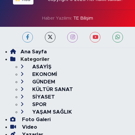
Haber Yazılımı:
TE Bilişim
Ana Sayfa
Kategoriler
ASAYİŞ
EKONOMİ
GÜNDEM
KÜLTÜR SANAT
SİYASET
SPOR
YAŞAM SAĞLIK
Foto Galeri
Video
Yazarlar