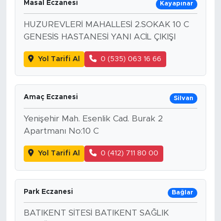
Masal Eczanesi
Kayapınar
HUZUREVLERİ MAHALLESİ 2.SOKAK 10 C
GENESİS HASTANESİ YANI ACİL ÇIKIŞI
Yol Tarifi Al
0 (535) 063 16 66
Amaç Eczanesi
Silvan
Yenişehir Mah. Esenlik Cad. Burak 2
Apartmanı No:10 C
Yol Tarifi Al
0 (412) 711 80 00
Park Eczanesi
Bağlar
BATIKENT SİTESİ BATIKENT SAĞLIK