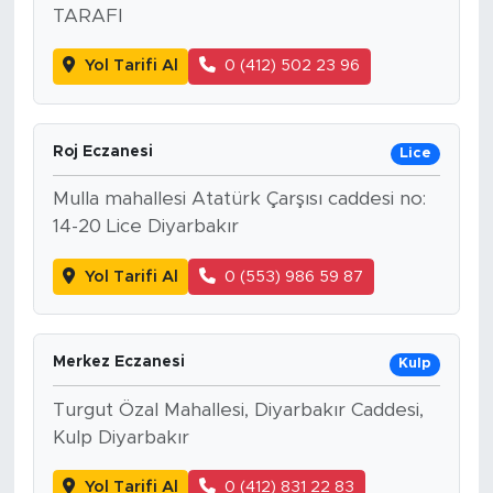
TARAFI
Yol Tarifi Al
0 (412) 502 23 96
Roj Eczanesi
Lice
Mulla mahallesi Atatürk Çarşısı caddesi no:
14-20 Lice Diyarbakır
Yol Tarifi Al
0 (553) 986 59 87
Merkez Eczanesi
Kulp
Turgut Özal Mahallesi, Diyarbakır Caddesi,
Kulp Diyarbakır
Yol Tarifi Al
0 (412) 831 22 83