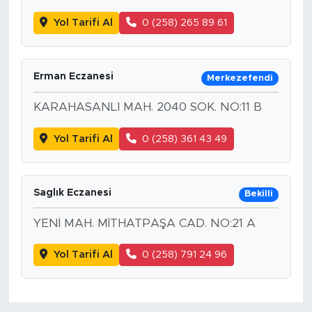
Yol Tarifi Al
0 (258) 265 89 61
Erman Eczanesi
Merkezefendi
KARAHASANLI MAH. 2040 SOK. NO:11 B
Yol Tarifi Al
0 (258) 361 43 49
Saglık Eczanesi
Bekilli
YENİ MAH. MİTHATPAŞA CAD. NO:21 A
Yol Tarifi Al
0 (258) 791 24 96