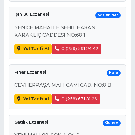
Işın Su Eczanesi
Serinhisar
YENICE MAHALLE SEHIT HASAN
KARAKILIÇ CADDESI NO:68 1
Yol Tarifi Al
0 (258) 591 24 42
Pınar Eczanesi
Kale
CEVHERPAŞA MAH. CAMİ CAD. NO:8 B
Yol Tarifi Al
0 (258) 671 31 26
Sağlık Eczanesi
Güney