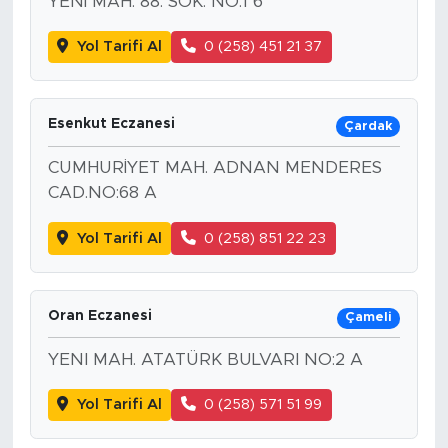
YENİ MAH. 88. SOK. NO:1 6
Yol Tarifi Al
0 (258) 451 21 37
Esenkut Eczanesi
Çardak
CUMHURİYET MAH. ADNAN MENDERES
CAD.NO:68 A
Yol Tarifi Al
0 (258) 851 22 23
Oran Eczanesi
Çameli
YENI MAH. ATATÜRK BULVARI NO:2 A
Yol Tarifi Al
0 (258) 571 51 99