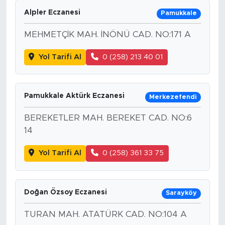
Alpler Eczanesi
Pamukkale
MEHMETÇİK MAH. İNÖNÜ CAD. NO:171 A
Yol Tarifi Al
0 (258) 213 40 01
Pamukkale Aktürk Eczanesi
Merkezefendi
BEREKETLER MAH. BEREKET CAD. NO:6
14
Yol Tarifi Al
0 (258) 361 33 75
Doğan Özsoy Eczanesi
Sarayköy
TURAN MAH. ATATÜRK CAD. NO:104 A