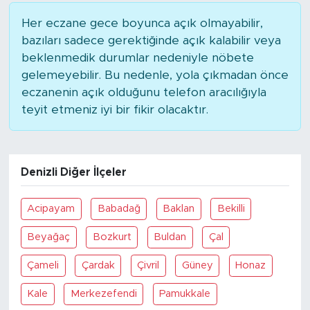
Her eczane gece boyunca açık olmayabilir,
bazıları sadece gerektiğinde açık kalabilir veya
beklenmedik durumlar nedeniyle nöbete
gelemeyebilir. Bu nedenle, yola çıkmadan önce
eczanenin açık olduğunu telefon aracılığıyla
teyit etmeniz iyi bir fikir olacaktır.
Denizli Diğer İlçeler
Acipayam
Babadağ
Baklan
Bekilli
Beyağaç
Bozkurt
Buldan
Çal
Çameli
Çardak
Çivril
Güney
Honaz
Kale
Merkezefendi
Pamukkale