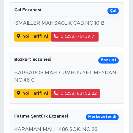
Çal Eczanesi
Çal
ISMAILLER MAH.SAGLIK CAD.NO:10 B
Yol Tarifi Al
0 (258) 751 39 71
Bozkurt Eczanesi
Bozkurt
BARBAROS MAH. CUMHURİYET MEYDANI
NO:46 C
Yol Tarifi Al
0 (258) 831 52 22
Fatıma Şentürk Eczanesi
Merkezefendi
KARAMAN MAH. 1486 SOK. NO:26