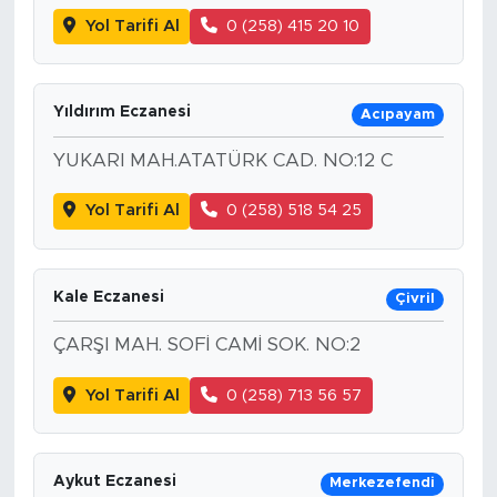
Yol Tarifi Al
0 (258) 415 20 10
Yıldırım Eczanesi
Acıpayam
YUKARI MAH.ATATÜRK CAD. NO:12 C
Yol Tarifi Al
0 (258) 518 54 25
Kale Eczanesi
Çivril
ÇARŞI MAH. SOFİ CAMİ SOK. NO:2
Yol Tarifi Al
0 (258) 713 56 57
Aykut Eczanesi
Merkezefendi