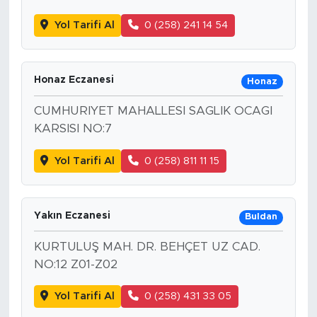
Yol Tarifi Al
0 (258) 241 14 54
Honaz Eczanesi
Honaz
CUMHURIYET MAHALLESI SAGLIK OCAGI
KARSISI NO:7
Yol Tarifi Al
0 (258) 811 11 15
Yakın Eczanesi
Buldan
KURTULUŞ MAH. DR. BEHÇET UZ CAD.
NO:12 Z01-Z02
Yol Tarifi Al
0 (258) 431 33 05