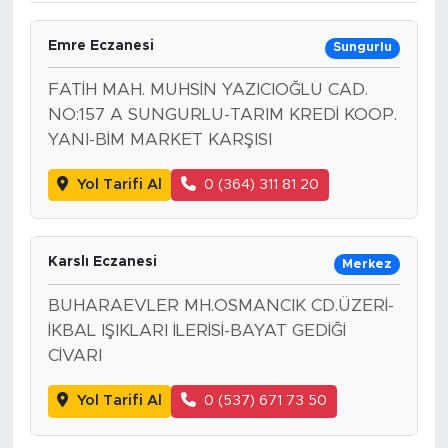
Emre Eczanesi
Sungurlu
FATİH MAH. MUHSİN YAZICIOĞLU CAD.
NO:157 A SUNGURLU-TARIM KREDİ KOOP.
YANI-BİM MARKET KARŞISI
Yol Tarifi Al
0 (364) 311 81 20
Karslı Eczanesi
Merkez
BUHARAEVLER MH.OSMANCIK CD.ÜZERİ-
İKBAL IŞIKLARI İLERİSİ-BAYAT GEDİĞİ
CİVARI
Yol Tarifi Al
0 (537) 671 73 50