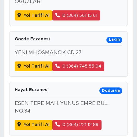
OĞUZLAR
Yol Tarifi Al
0 (364) 561 15 61
Gözde Eczanesi
Laçin
YENI MH.OSMANCIK CD.27
Yol Tarifi Al
0 (364) 745 55 04
Hayat Eczanesi
Dodurga
ESEN TEPE MAH. YUNUS EMRE BUL.
NO:34
Yol Tarifi Al
0 (364) 221 12 89