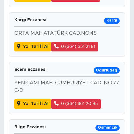
Kargı Eczanesi
Kargı
ORTA MAH.ATATÜRK CAD.NO:45
Yol Tarifi Al
0 (364) 651 21 81
Ecem Eczanesi
Uğurludağ
YENICAMI MAH. CUMHURIYET CAD. NO:77
C-D
Yol Tarifi Al
0 (364) 361 20 95
Bilge Eczanesi
Osmancık