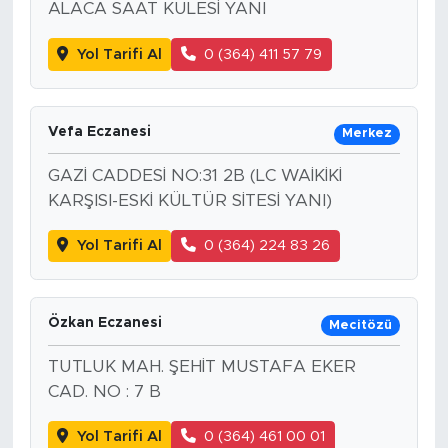
ALACA SAAT KULESİ YANI
Yol Tarifi Al
0 (364) 411 57 79
Vefa Eczanesi
Merkez
GAZİ CADDESİ NO:31 2B (LC WAİKİKİ
KARŞISI-ESKİ KÜLTÜR SİTESİ YANI)
Yol Tarifi Al
0 (364) 224 83 26
Özkan Eczanesi
Mecitözü
TUTLUK MAH. ŞEHİT MUSTAFA EKER
CAD. NO : 7 B
Yol Tarifi Al
0 (364) 461 00 01