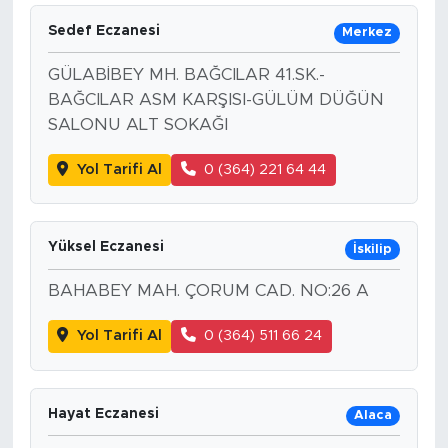
Sedef Eczanesi
Merkez
GÜLABİBEY MH. BAĞCILAR 41.SK.-
BAĞCILAR ASM KARŞISI-GÜLÜM DÜĞÜN
SALONU ALT SOKAĞI
Yol Tarifi Al
0 (364) 221 64 44
Yüksel Eczanesi
İskilip
BAHABEY MAH. ÇORUM CAD. NO:26 A
Yol Tarifi Al
0 (364) 511 66 24
Hayat Eczanesi
Alaca