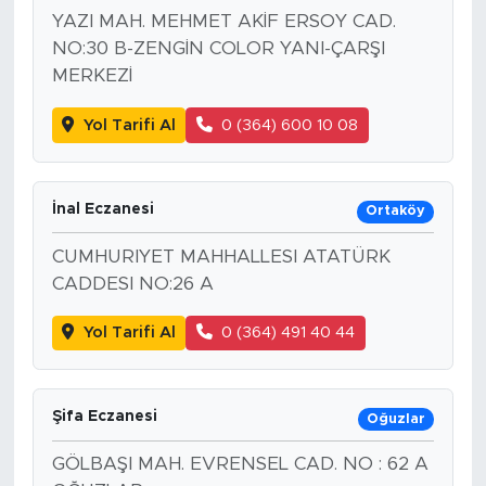
YAZI MAH. MEHMET AKİF ERSOY CAD.
NO:30 B-ZENGİN COLOR YANI-ÇARŞI
MERKEZİ
Yol Tarifi Al
0 (364) 600 10 08
İnal Eczanesi
Ortaköy
CUMHURIYET MAHHALLESI ATATÜRK
CADDESI NO:26 A
Yol Tarifi Al
0 (364) 491 40 44
Şifa Eczanesi
Oğuzlar
GÖLBAŞI MAH. EVRENSEL CAD. NO : 62 A