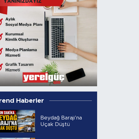
rend Haberler
Beydağ Barajı’na
Uçak Düştü