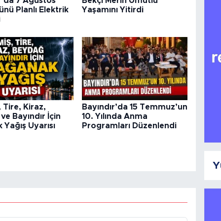
r’da 7 Ağustos
Bekçi Merih Umutlu
nü Planlı Elektrik
Yaşamını Yitirdi
i
Tire, Kiraz,
Bayındır’da 15 Temmuz’un
ve Bayındır İçin
10. Yılında Anma
 Yağış Uyarısı
Programları Düzenlendi
Y