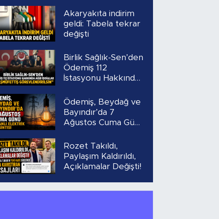
Akaryakıta indirim
geldi: Tabela tekrar
değişti
Birlik Sağlık-Sen’den
Ödemiş 112
İstasyonu Hakkında
Ağır İddialar
“Başmüfettiş
Ödemiş, Beydağ ve
Görevlendirilsin”
Bayındır’da 7
Ağustos Cuma Günü
Planlı Elektrik
Kesintisi
Rozet Takıldı,
Paylaşım Kaldırıldı,
Açıklamalar Değişti!