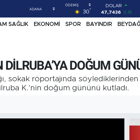
DOLAR
°
30
47,7436
0.18
EURO
AM SAĞLIK
EKONOMİ
SPOR
BAYINDIR
BEYDA
55,2510
0.32
STERLİN
64,4811
0.38
GRAM ALTIN
6660.55
0
BİST100
N DİLRUBA’YA DOĞUM GÜN
13.779
-14
BITCOIN
ğı, sokak röportajında söylediklerinden
64.840,97
-0.15
lruba K.’nin doğum gününü kutladı.