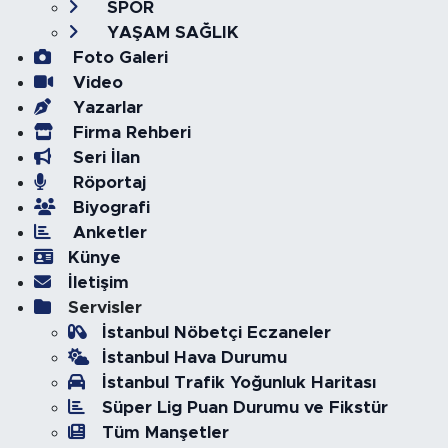
SPOR
YAŞAM SAĞLIK
Foto Galeri
Video
Yazarlar
Firma Rehberi
Seri İlan
Röportaj
Biyografi
Anketler
Künye
İletişim
Servisler
İstanbul Nöbetçi Eczaneler
İstanbul Hava Durumu
İstanbul Trafik Yoğunluk Haritası
Süper Lig Puan Durumu ve Fikstür
Tüm Manşetler