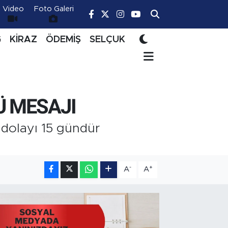
Video
Foto Galeri
Ğ
KİRAZ
ÖDEMİŞ
SELÇUK
Ü MESAJI
 dolayı 15 gündür
-
+
A
A