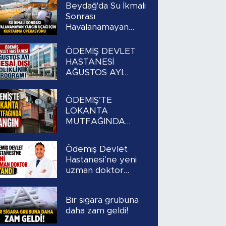
Beydağ'da Su İkmali
Sonrası
Havalanamayan
Yangın Uçağı İçin
Kurtarma
ÖDEMİŞ DEVLET
Operasyonu
HASTANESİ
AĞUSTOS AYI
MESAİ DIŞI
POLİKLİNİK
ÖDEMİŞ’TE
PROGRAMI
LOKANTA
MUTFAĞINDA
YANGIN
Ödemiş Devlet
Hastanesi’ne yeni
uzman doktor
atandı
Bir sigara grubuna
daha zam geldi!