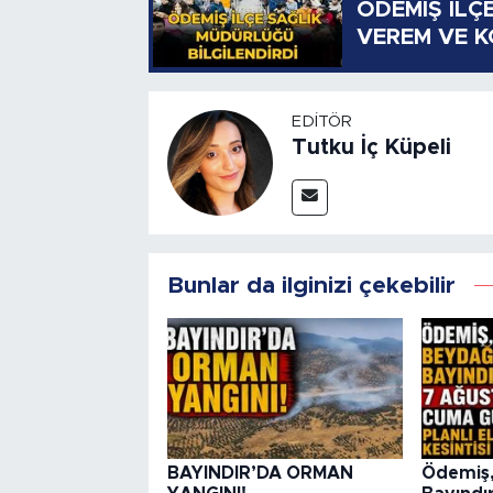
ÖDEMİŞ İLÇ
VEREM VE 
EDITÖR
Tutku İç Küpeli
Bunlar da ilginizi çekebilir
BAYINDIR’DA ORMAN
Ödemiş,