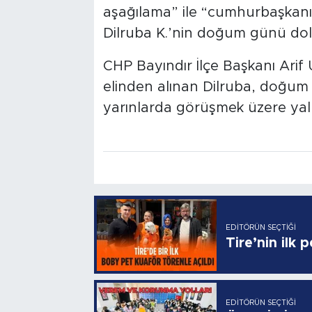
aşağılama” ile “cumhurbaşkanı
Dilruba K.’nin doğum günü dolay
CHP Bayındır İlçe Başkanı Arif
elinden alınan Dilruba, doğum g
yarınlarda görüşmek üzere yalnı
EDITÖRÜN SEÇTIĞI
Tire’nin ilk 
EDITÖRÜN SEÇTIĞI