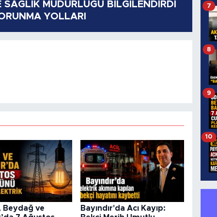
E SAĞLIK MÜDÜRLÜĞÜ BİLGİLENDİRDİ
7
KORUNMA YOLLARI
8
9
10
 Beydağ ve
Bayındır'da Acı Kayıp: