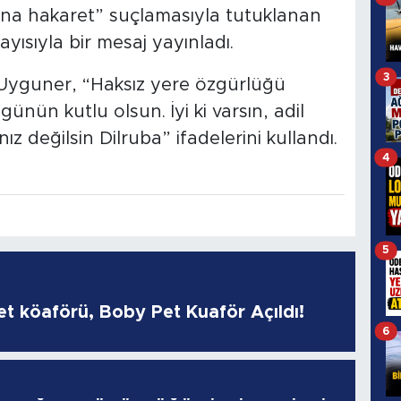
na hakaret” suçlamasıyla tutuklanan
ısıyla bir mesaj yayınladı.
3
 Uyguner, “Haksız yere özgürlüğü
ünün kutlu olsun. İyi ki varsın, adil
z değilsin Dilruba” ifadelerini kullandı.
4
5
pet köaförü, Boby Pet Kuaför Açıldı!
6