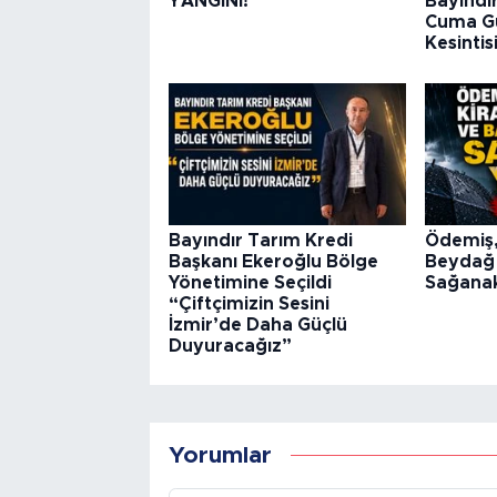
YANGINI!
Bayındı
Cuma Gü
Kesintis
Bayındır Tarım Kredi
Ödemiş, 
Başkanı Ekeroğlu Bölge
Beydağ 
Yönetimine Seçildi
Sağanak
“Çiftçimizin Sesini
İzmir’de Daha Güçlü
Duyuracağız”
Yorumlar