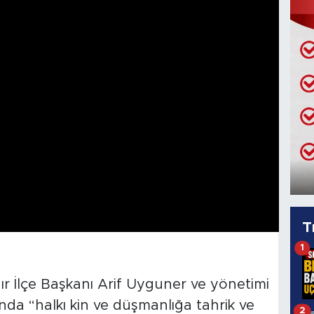
T
1
ır İlçe Başkanı Arif Uyguner ve yönetimi
ında “halkı kin ve düşmanlığa tahrik ve
2