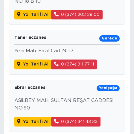
NO 18 B 10
Yol Tarifi Al
0 (374) 202 28 00
Taner Eczanesi
Gerede
Yeni Mah. Fazıl Cad. No:7
Yol Tarifi Al
0 (374) 311 77 11
Ebrar Eczanesi
Yeniçağa
ASİLBEY MAH. SULTAN REŞAT CADDESİ
NO:90
Yol Tarifi Al
0 (374) 341 43 33