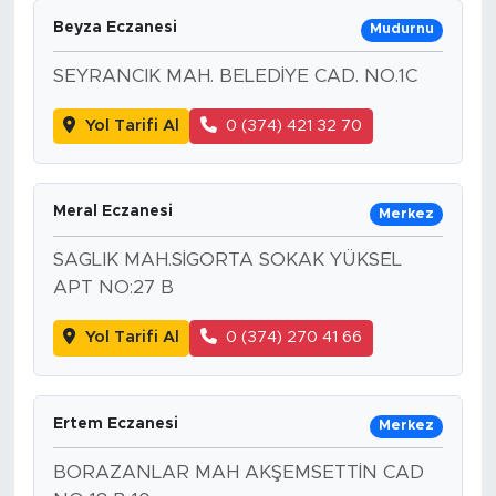
Beyza Eczanesi
Mudurnu
SEYRANCIK MAH. BELEDİYE CAD. NO.1C
Yol Tarifi Al
0 (374) 421 32 70
Meral Eczanesi
Merkez
SAGLIK MAH.SİGORTA SOKAK YÜKSEL
APT NO:27 B
Yol Tarifi Al
0 (374) 270 41 66
Ertem Eczanesi
Merkez
BORAZANLAR MAH AKŞEMSETTİN CAD