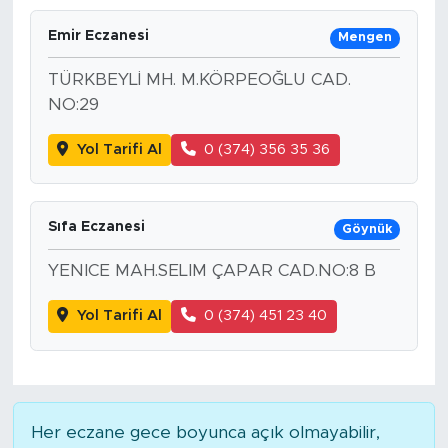
Emir Eczanesi
Mengen
TÜRKBEYLİ MH. M.KÖRPEOĞLU CAD.
NO:29
Yol Tarifi Al
0 (374) 356 35 36
Sıfa Eczanesi
Göynük
YENICE MAH.SELIM ÇAPAR CAD.NO:8 B
Yol Tarifi Al
0 (374) 451 23 40
Her eczane gece boyunca açık olmayabilir,