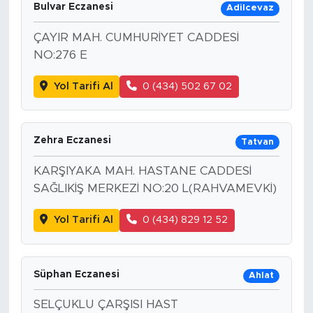
Bulvar Eczanesi
Adilcevaz
ÇAYIR MAH. CUMHURİYET CADDESİ
NO:276 E
Yol Tarifi Al
0 (434) 502 67 02
Zehra Eczanesi
Tatvan
KARŞIYAKA MAH. HASTANE CADDESİ
SAĞLIKİŞ MERKEZİ NO:20 L(RAHVAMEVKİ)
Yol Tarifi Al
0 (434) 829 12 52
Süphan Eczanesi
Ahlat
SELÇUKLU ÇARŞISI HAST