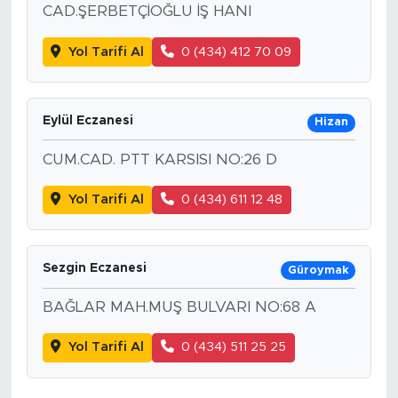
CAD.ŞERBETÇİOĞLU İŞ HANI
Yol Tarifi Al
0 (434) 412 70 09
Eylül Eczanesi
Hizan
CUM.CAD. PTT KARSISI NO:26 D
Yol Tarifi Al
0 (434) 611 12 48
Sezgin Eczanesi
Güroymak
BAĞLAR MAH.MUŞ BULVARI NO:68 A
Yol Tarifi Al
0 (434) 511 25 25