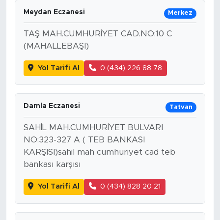
Meydan Eczanesi
Merkez
TAŞ MAH.CUMHURİYET CAD.NO:10 C
(MAHALLEBAŞI)
Yol Tarifi Al
0 (434) 226 88 78
Damla Eczanesi
Tatvan
SAHİL MAH.CUMHURİYET BULVARI
NO:323-327 A ( TEB BANKASI
KARŞISI)sahil mah cumhuriyet cad teb
bankası karşısı
Yol Tarifi Al
0 (434) 828 20 21