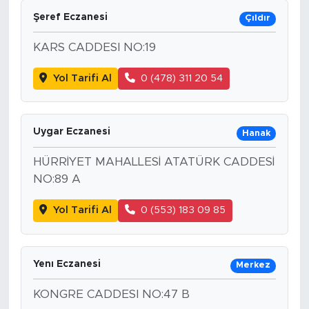
Şeref Eczanesi
Çıldır
KARS CADDESI NO:19
Yol Tarifi Al
0 (478) 311 20 54
Uygar Eczanesi
Hanak
HÜRRİYET MAHALLESİ ATATÜRK CADDESİ
NO:89 A
Yol Tarifi Al
0 (553) 183 09 85
Yenı Eczanesi
Merkez
KONGRE CADDESI NO:47 B