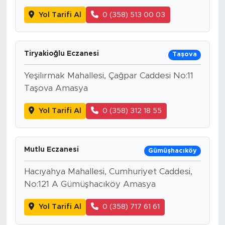
Yol Tarifi Al
0 (358) 513 00 03
Tiryakioğlu Eczanesi
Taşova
Yeşilırmak Mahallesi, Çağpar Caddesi No:11
Taşova Amasya
Yol Tarifi Al
0 (358) 312 18 55
Mutlu Eczanesi
Gümüşhacıköy
Hacıyahya Mahallesi, Cumhuriyet Caddesi,
No:121 A Gümüşhacıköy Amasya
Yol Tarifi Al
0 (358) 717 61 61