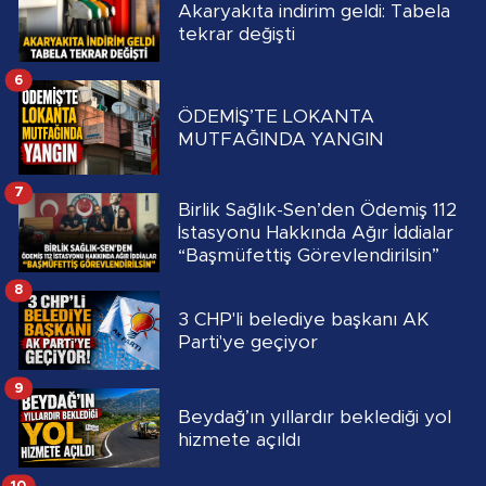
Akaryakıta indirim geldi: Tabela
tekrar değişti
6
ÖDEMİŞ’TE LOKANTA
MUTFAĞINDA YANGIN
7
Birlik Sağlık-Sen’den Ödemiş 112
İstasyonu Hakkında Ağır İddialar
“Başmüfettiş Görevlendirilsin”
8
3 CHP'li belediye başkanı AK
Parti'ye geçiyor
9
Beydağ’ın yıllardır beklediği yol
hizmete açıldı
10