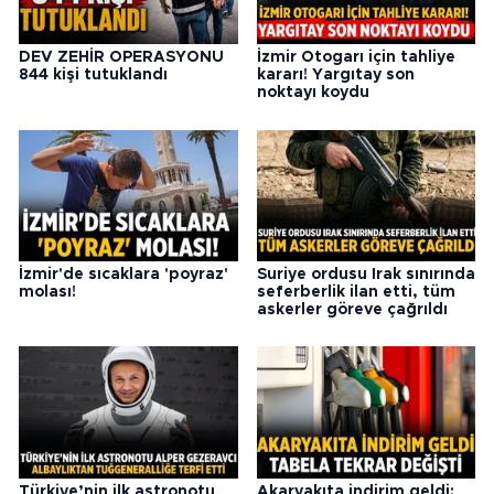
DEV ZEHİR OPERASYONU
İzmir Otogarı için tahliye
844 kişi tutuklandı
kararı! Yargıtay son
noktayı koydu
İzmir'de sıcaklara 'poyraz'
Suriye ordusu Irak sınırında
molası!
seferberlik ilan etti, tüm
askerler göreve çağrıldı
Türkiye’nin ilk astronotu
Akaryakıta indirim geldi: