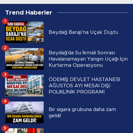
Trend Haberler
1
Beydağ Barajı’na Uçak Düştü
2
Beydağ'da Su İkmali Sonrası
Havalanamayan Yangın Uçağı İçin
Kurtarma Operasyonu
3
ÖDEMİŞ DEVLET HASTANESİ
AĞUSTOS AYI MESAİ DIŞI
POLİKLİNİK PROGRAMI
4
Bir sigara grubuna daha zam
geldi!
5