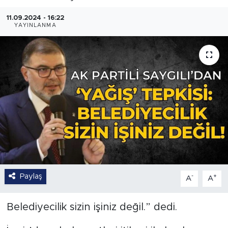
11.09.2024 - 16:22
YAYINLANMA
Paylaş
-
+
A
A
Belediyecilik sizin işiniz değil.” dedi.