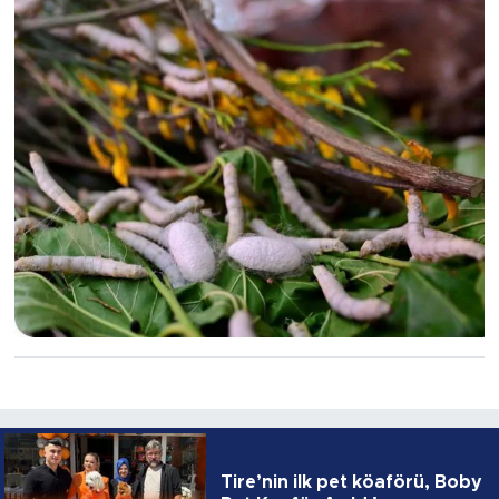
Tire’nin ilk pet köaförü, Boby