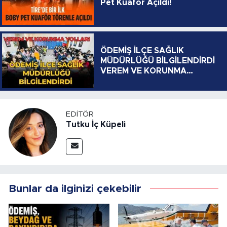
Pet Kuaför Açıldı!
ÖDEMİŞ İLÇE SAĞLIK
MÜDÜRLÜĞÜ BİLGİLENDİRDİ
VEREM VE KORUNMA
YOLLARI
EDITÖR
Tutku İç Küpeli
Bunlar da ilginizi çekebilir