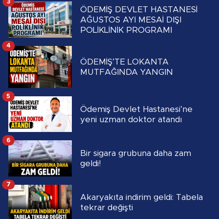
3
ÖDEMİŞ DEVLET HASTANESİ
AĞUSTOS AYI MESAİ DIŞI
POLİKLİNİK PROGRAMI
4
ÖDEMİŞ’TE LOKANTA
MUTFAĞINDA YANGIN
5
Ödemiş Devlet Hastanesi’ne
yeni uzman doktor atandı
6
Bir sigara grubuna daha zam
geldi!
7
Akaryakıta indirim geldi: Tabela
tekrar değişti