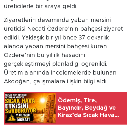
üreticilerle bir araya geldi.
Ziyaretlerin devamında yaban mersini
üreticisi Necati Özdere’nin bahçesi ziyaret
edildi. Yaklaşık bir yıl önce 37 dekarlık
alanda yaban mersini bahçesi kuran
Özdere’nin bu yıl ilk hasadını
gerçekleştirmeyi planladığı öğrenildi.
Üretim alanında incelemelerde bulunan
Akdoğan, çalışmalara ilişkin bilgi aldı.
Ödemiş, Tire,
Bayındır, Beydağ ve
Kiraz’da Sıcak Hava
Etkisini Sürdürüyor
11:00-16:00 saatleri