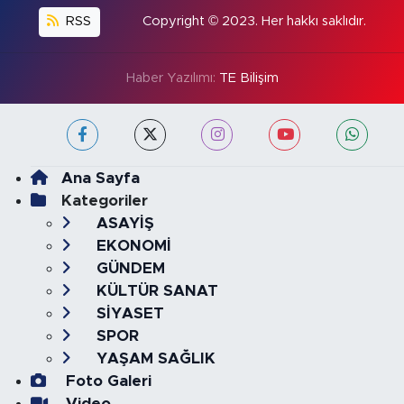
RSS
Copyright © 2023. Her hakkı saklıdır.
Haber Yazılımı:
TE Bilişim
Ana Sayfa
Kategoriler
ASAYİŞ
EKONOMİ
GÜNDEM
KÜLTÜR SANAT
SİYASET
SPOR
YAŞAM SAĞLIK
Foto Galeri
Video