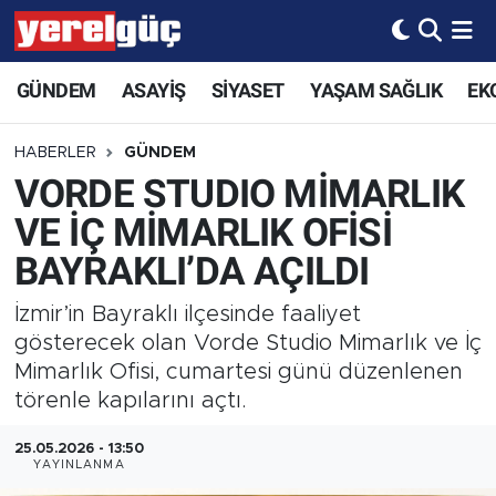
GÜNDEM
ASAYİŞ
SİYASET
YAŞAM SAĞLIK
EK
HABERLER
GÜNDEM
VORDE STUDIO MİMARLIK
VE İÇ MİMARLIK OFİSİ
BAYRAKLI’DA AÇILDI
İzmir’in Bayraklı ilçesinde faaliyet
gösterecek olan Vorde Studio Mimarlık ve İç
Mimarlık Ofisi, cumartesi günü düzenlenen
törenle kapılarını açtı.
25.05.2026 - 13:50
YAYINLANMA