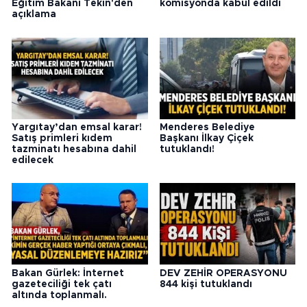
Eğitim Bakanı Tekin'den
komisyonda kabul edildi
açıklama
Yargıtay’dan emsal karar!
Menderes Belediye
Satış primleri kıdem
Başkanı İlkay Çiçek
tazminatı hesabına dahil
tutuklandı!
edilecek
Bakan Gürlek: İnternet
DEV ZEHİR OPERASYONU
gazeteciliği tek çatı
844 kişi tutuklandı
altında toplanmalı.