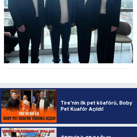
Tire’nin ilk pet köaförü, Boby
Pet Kuaför Açıldı!