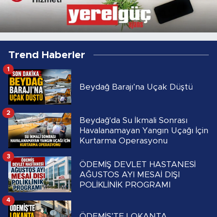
Trend Haberler
1
Beydağ Barajı’na Uçak Düştü
2
Beydağ'da Su İkmali Sonrası
Havalanamayan Yangın Uçağı İçin
Kurtarma Operasyonu
3
ÖDEMİŞ DEVLET HASTANESİ
AĞUSTOS AYI MESAİ DIŞI
POLİKLİNİK PROGRAMI
4
ÖDEMİŞ’TE LOKANTA