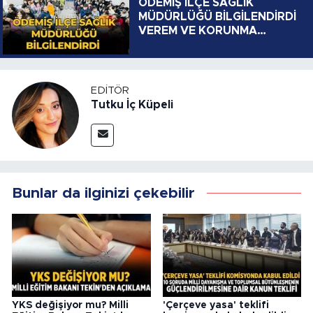
ÖDEMİŞ İLÇE SAĞLIK
MÜDÜRLÜĞÜ BİLGİLENDİRDİ
VEREM VE KORUNMA
YOLLARI
EDITÖR
Tutku İç Küpeli
Bunlar da ilginizi çekebilir
YKS değişiyor mu? Milli
'Çerçeve yasa' teklifi