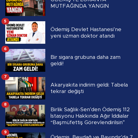
MUTFAĞINDA YANGIN
5
Ödemiş Devlet Hastanesi’ne
yeni uzman doktor atandı
6
Bir sigara grubuna daha zam
geldi!
7
Akaryakıta indirim geldi: Tabela
tekrar değişti
8
Birlik Sağlık-Sen’den Ödemiş 112
İstasyonu Hakkında Ağır İddialar
“Başmüfettiş Görevlendirilsin”
9
Ödemiş, Beydağ ve Bayındır’da 7