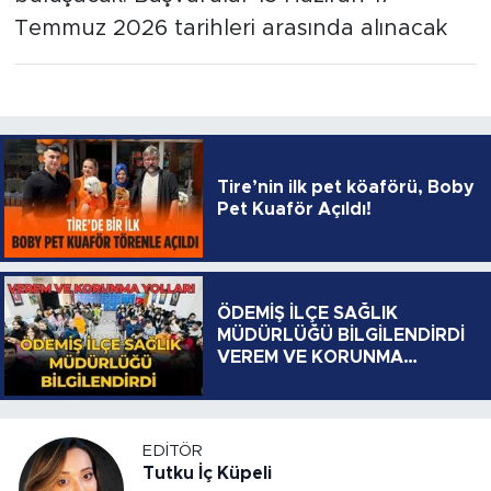
Temmuz 2026 tarihleri arasında alınacak
Tire’nin ilk pet köaförü, Boby
Pet Kuaför Açıldı!
ÖDEMİŞ İLÇE SAĞLIK
MÜDÜRLÜĞÜ BİLGİLENDİRDİ
VEREM VE KORUNMA
YOLLARI
EDITÖR
Tutku İç Küpeli