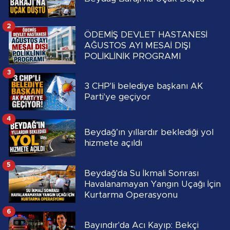
2
ÖDEMİŞ DEVLET HASTANESİ
AĞUSTOS AYI MESAİ DIŞI
POLİKLİNİK PROGRAMI
3
3 CHP'li belediye başkanı AK
Parti'ye geçiyor
4
Beydağ’ın yıllardır beklediği yol
hizmete açıldı
5
Beydağ'da Su İkmali Sonrası
Havalanamayan Yangın Uçağı İçin
Kurtarma Operasyonu
6
Bayındır'da Acı Kayıp: Bekçi