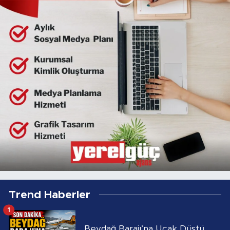
Trend Haberler
1
Beydağ Barajı’na Uçak Düştü