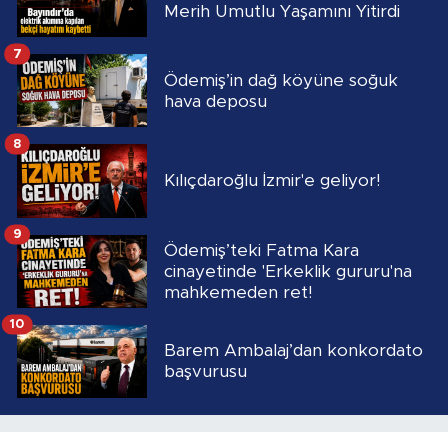
Merih Umutlu Yaşamını Yitirdi
7
Ödemiş’in dağ köyüne soğuk
hava deposu
8
Kılıçdaroğlu İzmir'e geliyor!
9
Ödemiş’teki Fatma Kara
cinayetinde 'Erkeklik gururu'na
mahkemeden ret!
10
Barem Ambalaj’dan konkordato
başvurusu