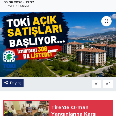
05.06.2026 - 13:07
YAYINLANMA
Paylaş
-
+
A
A
Tire’de Orman
Yangınlarına Karşı