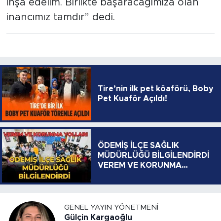
inşa edelim. Birlikte başaracağımıza olan
inancımız tamdır” dedi.
Tire’nin ilk pet köaförü, Boby
Pet Kuaför Açıldı!
ÖDEMİŞ İLÇE SAĞLIK
MÜDÜRLÜĞÜ BİLGİLENDİRDİ
VEREM VE KORUNMA
YOLLARI
GENEL YAYIN YÖNETMENI
Gülçin Kargaoğlu