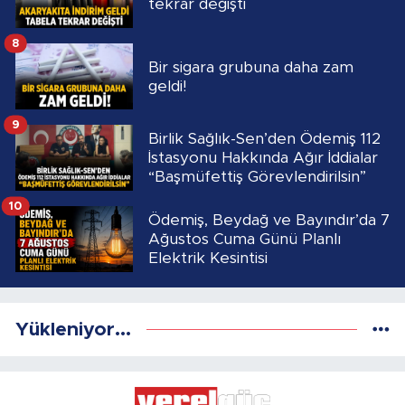
tekrar değişti
8
Bir sigara grubuna daha zam
geldi!
9
Birlik Sağlık-Sen’den Ödemiş 112
İstasyonu Hakkında Ağır İddialar
“Başmüfettiş Görevlendirilsin”
10
Ödemiş, Beydağ ve Bayındır’da 7
Ağustos Cuma Günü Planlı
Elektrik Kesintisi
Yükleniyor...