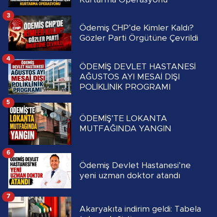
3
Ödemiş CHP’de Kimler Kaldı?
Gözler Parti Örgütüne Çevrildi
4
ÖDEMİŞ DEVLET HASTANESİ
AĞUSTOS AYI MESAİ DIŞI
POLİKLİNİK PROGRAMI
5
ÖDEMİŞ’TE LOKANTA
MUTFAĞINDA YANGIN
6
Ödemiş Devlet Hastanesi’ne
yeni uzman doktor atandı
7
Akaryakıta indirim geldi: Tabela