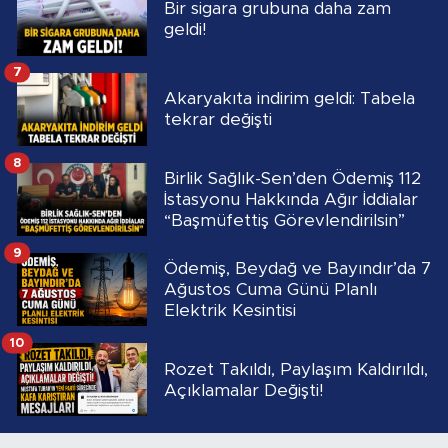
Bir sigara grubuna daha zam
geldi!
7
Akaryakıta indirim geldi: Tabela
tekrar değişti
8
Birlik Sağlık-Sen’den Ödemiş 112
İstasyonu Hakkında Ağır İddialar
“Başmüfettiş Görevlendirilsin”
9
Ödemiş, Beydağ ve Bayındır’da 7
Ağustos Cuma Günü Planlı
Elektrik Kesintisi
10
Rozet Takıldı, Paylaşım Kaldırıldı,
Açıklamalar Değişti!