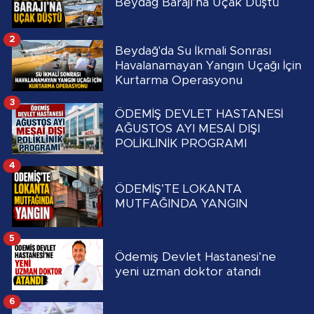
Beydağ Barajı’na Uçak Düştü
2
Beydağ'da Su İkmali Sonrası
Havalanamayan Yangın Uçağı İçin
Kurtarma Operasyonu
3
ÖDEMİŞ DEVLET HASTANESİ
AĞUSTOS AYI MESAİ DIŞI
POLİKLİNİK PROGRAMI
4
ÖDEMİŞ’TE LOKANTA
MUTFAĞINDA YANGIN
5
Ödemiş Devlet Hastanesi’ne
yeni uzman doktor atandı
6