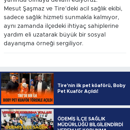
Mesut Şaşmaz ve Tire’deki acil sağlık ekibi,
sadece sağlık hizmeti sunmakla kalmıyor,
aynı zamanda ilçedeki ihtiyaç sahiplerine
yardım eli uzatarak büyük bir sosyal
dayanışma örneği sergiliyor.
Tire’nin ilk pet köaförü, Boby
Pet Kuaför Açıldı!
ÖDEMİŞ İLÇE SAĞLIK
MÜDÜRLÜĞÜ BİLGİLENDİRDİ