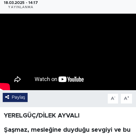
18.03.2025 - 14:17
YAYINLANMA
Paylaş
-
+
A
A
YERELGÜÇ/DİLEK AYVALI
Şaşmaz, mesleğine duyduğu sevgiyi ve bu