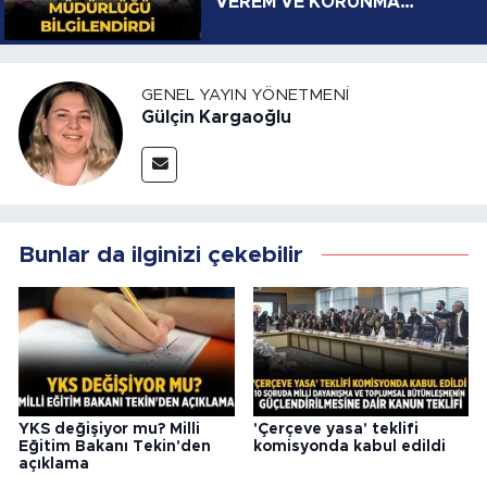
VEREM VE KORUNMA
YOLLARI
GENEL YAYIN YÖNETMENI
Gülçin Kargaoğlu
Bunlar da ilginizi çekebilir
YKS değişiyor mu? Milli
'Çerçeve yasa' teklifi
Eğitim Bakanı Tekin'den
komisyonda kabul edildi
açıklama