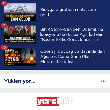
8
Bir sigara grubuna daha zam
geldi!
9
Birlik Sağlık-Sen’den Ödemiş 112
İstasyonu Hakkında Ağır İddialar
“Başmüfettiş Görevlendirilsin”
10
Ödemiş, Beydağ ve Bayındır’da 7
Ağustos Cuma Günü Planlı
Elektrik Kesintisi
Yükleniyor...