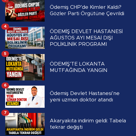
Ödemiş CHP’de Kimler Kaldı?
Gözler Parti Örgütüne Çevrildi
4
ÖDEMİŞ DEVLET HASTANESİ
AĞUSTOS AYI MESAİ DIŞI
POLİKLİNİK PROGRAMI
5
ÖDEMİŞ’TE LOKANTA
MUTFAĞINDA YANGIN
6
Ödemiş Devlet Hastanesi’ne
yeni uzman doktor atandı
7
Akaryakıta indirim geldi: Tabela
tekrar değişti