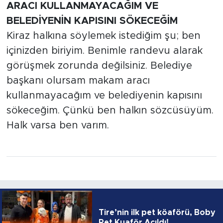
ARACI KULLANMAYACAĞIM VE
BELEDİYENİN KAPISINI SÖKECEĞİM
Kiraz halkına söylemek istediğim şu; ben
içinizden biriyim. Benimle randevu alarak
görüşmek zorunda değilsiniz. Belediye
başkanı olursam makam aracı
kullanmayacağım ve belediyenin kapısını
sökeceğim. Çünkü ben halkın sözcüsüyüm.
Halk varsa ben varım.
Tire’nin ilk pet köaförü, Boby
Pet Kuaför Açıldı!