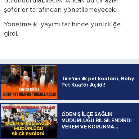
bulundurulabilecek. Ancak bu cihazlar
şoförler tarafından yönetilemeyecek.
Yönetmelik, yayımı tarihinde yürürlüğe
girdi.
Tire’nin ilk pet köaförü, Boby
Pet Kuaför Açıldı!
ÖDEMİŞ İLÇE SAĞLIK
MÜDÜRLÜĞÜ BİLGİLENDİRDİ
VEREM VE KORUNMA
YOLLARI