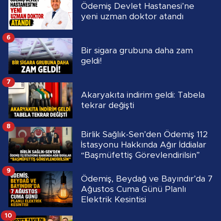
Ödemiş Devlet Hastanesi’ne
yeni uzman doktor atandı
6
Bir sigara grubuna daha zam
geldi!
7
Akaryakıta indirim geldi: Tabela
tekrar değişti
8
Birlik Sağlık-Sen’den Ödemiş 112
İstasyonu Hakkında Ağır İddialar
“Başmüfettiş Görevlendirilsin”
9
Ödemiş, Beydağ ve Bayındır’da 7
Ağustos Cuma Günü Planlı
Elektrik Kesintisi
10