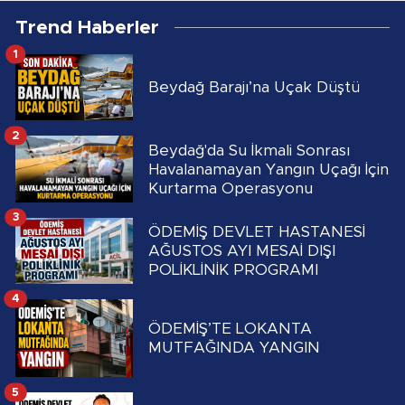
Trend Haberler
1
Beydağ Barajı’na Uçak Düştü
2
Beydağ'da Su İkmali Sonrası
Havalanamayan Yangın Uçağı İçin
Kurtarma Operasyonu
3
ÖDEMİŞ DEVLET HASTANESİ
AĞUSTOS AYI MESAİ DIŞI
POLİKLİNİK PROGRAMI
4
ÖDEMİŞ’TE LOKANTA
MUTFAĞINDA YANGIN
5