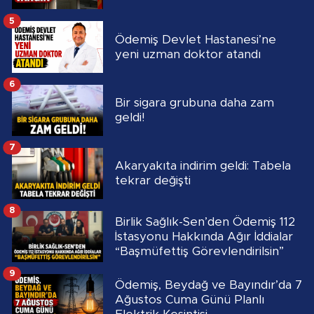
5
Ödemiş Devlet Hastanesi’ne
yeni uzman doktor atandı
6
Bir sigara grubuna daha zam
geldi!
7
Akaryakıta indirim geldi: Tabela
tekrar değişti
8
Birlik Sağlık-Sen’den Ödemiş 112
İstasyonu Hakkında Ağır İddialar
“Başmüfettiş Görevlendirilsin”
9
Ödemiş, Beydağ ve Bayındır’da 7
Ağustos Cuma Günü Planlı