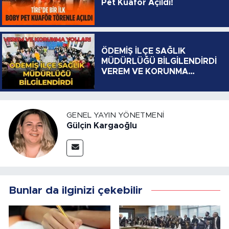
Pet Kuaför Açıldı!
ÖDEMİŞ İLÇE SAĞLIK
MÜDÜRLÜĞÜ BİLGİLENDİRDİ
VEREM VE KORUNMA
YOLLARI
GENEL YAYIN YÖNETMENI
Gülçin Kargaoğlu
Bunlar da ilginizi çekebilir