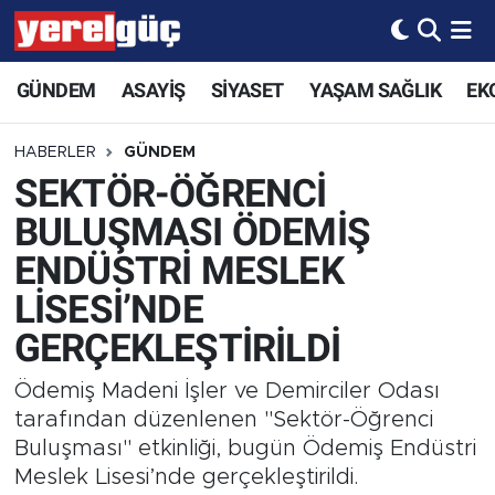
GÜNDEM
ASAYİŞ
SİYASET
YAŞAM SAĞLIK
EK
HABERLER
GÜNDEM
SEKTÖR-ÖĞRENCİ
BULUŞMASI ÖDEMİŞ
ENDÜSTRİ MESLEK
LİSESİ’NDE
GERÇEKLEŞTİRİLDİ
Ödemiş Madeni İşler ve Demirciler Odası
tarafından düzenlenen "Sektör-Öğrenci
Buluşması" etkinliği, bugün Ödemiş Endüstri
Meslek Lisesi’nde gerçekleştirildi.