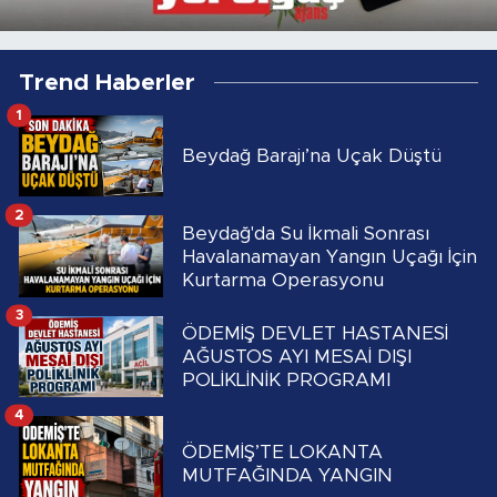
Trend Haberler
1
Beydağ Barajı’na Uçak Düştü
2
Beydağ'da Su İkmali Sonrası
Havalanamayan Yangın Uçağı İçin
Kurtarma Operasyonu
3
ÖDEMİŞ DEVLET HASTANESİ
AĞUSTOS AYI MESAİ DIŞI
POLİKLİNİK PROGRAMI
4
ÖDEMİŞ’TE LOKANTA
MUTFAĞINDA YANGIN