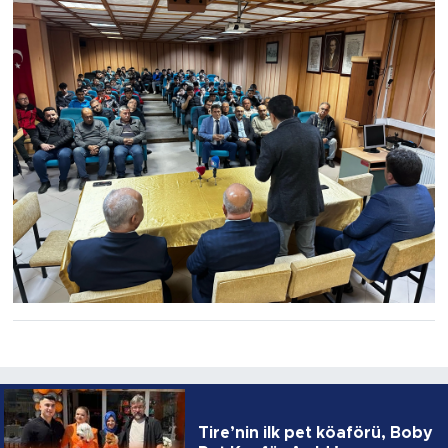
Tire’nin ilk pet köaförü, Boby