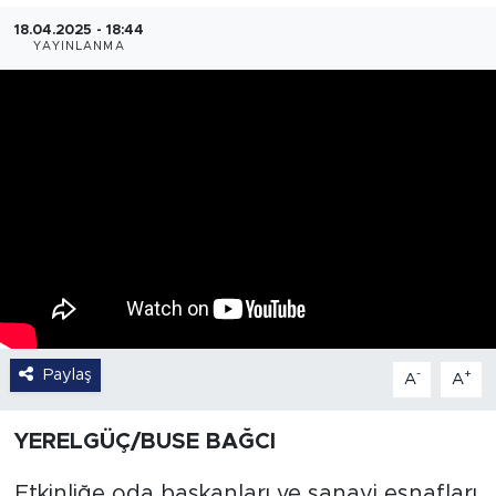
18.04.2025 - 18:44
YAYINLANMA
Paylaş
-
+
A
A
YERELGÜÇ/BUSE BAĞCI
Etkinliğe oda başkanları ve sanayi esnafları