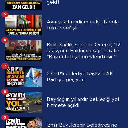
geldi!
5
Akaryakıta indirim geldi: Tabela
tekrar değişti
6
Birlik Sağlık-Sen’den Ödemiş 112
İstasyonu Hakkında Ağır İddialar
“Başmüfettiş Görevlendirilsin”
7
3 CHP'li belediye başkanı AK
Parti'ye geçiyor
8
Beydağ’ın yıllardır beklediği yol
hizmete açıldı
9
İzmir Büyükşehir Belediyesi'ne