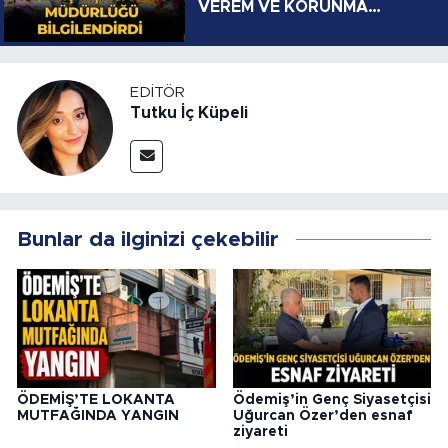
VEREM VE KORUNMA
YOLLARI
EDITÖR
Tutku İç Küpeli
Bunlar da ilginizi çekebilir
ÖDEMİŞ’TE LOKANTA
Ödemiş’in Genç Siyasetçisi
MUTFAĞINDA YANGIN
Uğurcan Özer’den esnaf
ziyareti