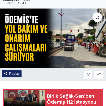
21.05.2026 - 14:03
YAYINLANMA
Paylaş
-
+
A
A
Birlik Sağlık-Sen’den
Ödemiş 112 İstasyonu