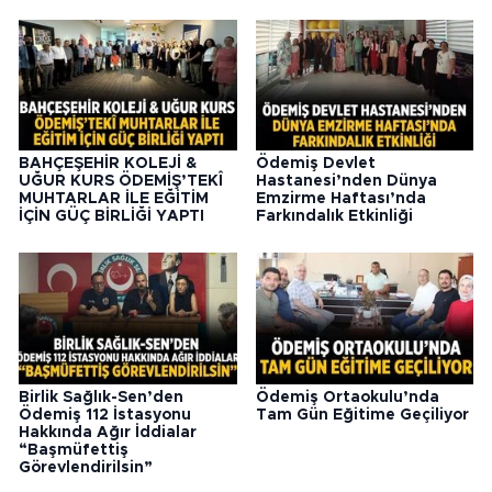
BAHÇEŞEHİR KOLEJİ &
Ödemiş Devlet
UĞUR KURS ÖDEMİŞ’TEKÎ
Hastanesi’nden Dünya
MUHTARLAR İLE EĞİTİM
Emzirme Haftası’nda
İÇİN GÜÇ BİRLİĞİ YAPTI
Farkındalık Etkinliği
Birlik Sağlık-Sen’den
Ödemiş Ortaokulu’nda
Ödemiş 112 İstasyonu
Tam Gün Eğitime Geçiliyor
Hakkında Ağır İddialar
“Başmüfettiş
Görevlendirilsin”