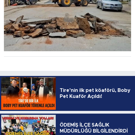
Tire’nin ilk pet köaförü, Boby
Pet Kuaför Açıldı!
ÖDEMİŞ İLÇE SAĞLIK
MÜDÜRLÜĞÜ BİLGİLENDİRDİ