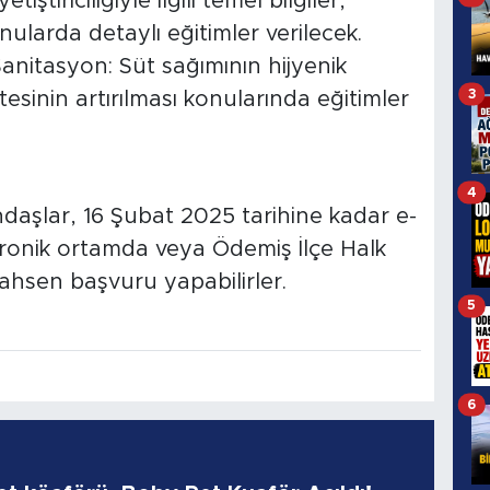
yetiştiriciliğiyle ilgili temel bilgiler,
nularda detaylı eğitimler verilecek.
 Sanitasyon: Süt sağımının hijyenik
3
tesinin artırılması konularında eğitimler
4
ndaşlar, 16 Şubat 2025 tarihine kadar e-
tronik ortamda veya Ödemiş İlçe Halk
ahsen başvuru yapabilirler.
5
6