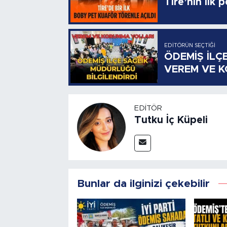
Tire’nin ilk 
EDITÖRÜN SEÇTIĞI
ÖDEMİŞ İLÇ
VEREM VE 
EDITÖR
Tutku İç Küpeli
Bunlar da ilginizi çekebilir