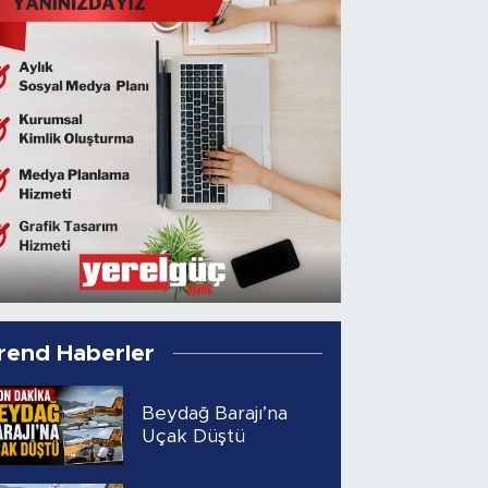
rend Haberler
Beydağ Barajı’na
Uçak Düştü