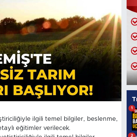
T
1
iriciliğiyle ilgili temel bilgiler, beslenme,
aylı eğitimler verilecek.
2