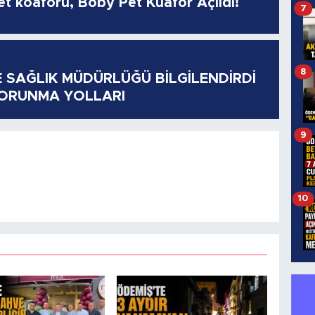
pet köaförü, Boby Pet Kuaför Açıldı!
7
8
E SAĞLIK MÜDÜRLÜĞÜ BİLGİLENDİRDİ
KORUNMA YOLLARI
9
10