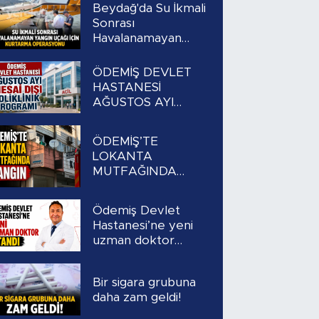
Beydağ'da Su İkmali
Sonrası
Havalanamayan
Yangın Uçağı İçin
Kurtarma
ÖDEMİŞ DEVLET
Operasyonu
HASTANESİ
AĞUSTOS AYI
MESAİ DIŞI
POLİKLİNİK
ÖDEMİŞ’TE
PROGRAMI
LOKANTA
MUTFAĞINDA
YANGIN
Ödemiş Devlet
Hastanesi’ne yeni
uzman doktor
atandı
Bir sigara grubuna
daha zam geldi!