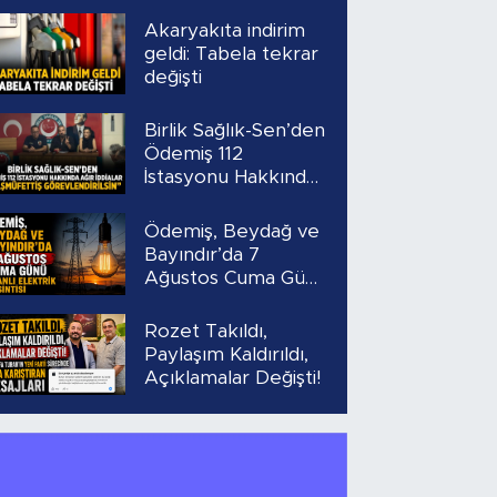
Akaryakıta indirim
geldi: Tabela tekrar
değişti
Birlik Sağlık-Sen’den
Ödemiş 112
İstasyonu Hakkında
Ağır İddialar
“Başmüfettiş
Ödemiş, Beydağ ve
Görevlendirilsin”
Bayındır’da 7
Ağustos Cuma Günü
Planlı Elektrik
Kesintisi
Rozet Takıldı,
Paylaşım Kaldırıldı,
Açıklamalar Değişti!