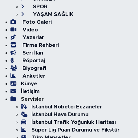
SPOR
YAŞAM SAĞLIK
Foto Galeri
Video
Yazarlar
Firma Rehberi
Seri İlan
Röportaj
Biyografi
Anketler
Künye
İletişim
Servisler
İstanbul Nöbetçi Eczaneler
İstanbul Hava Durumu
İstanbul Trafik Yoğunluk Haritası
Süper Lig Puan Durumu ve Fikstür
Tüm Manşetler