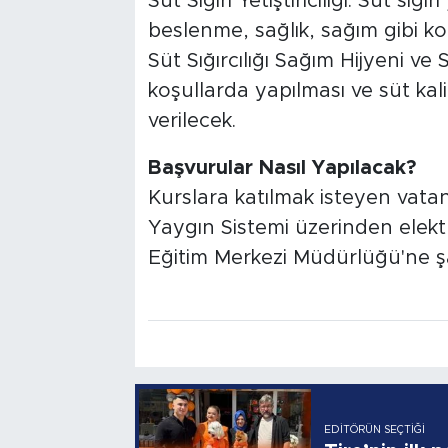
Süt Sığırı Yetiştiriciliği: Süt sığırı 
beslenme, sağlık, sağım gibi ko
Süt Sığırcılığı Sağım Hijyeni ve
koşullarda yapılması ve süt kali
verilecek.
Başvurular Nasıl Yapılacak?
Kurslara katılmak isteyen vata
Yaygın Sistemi üzerinden elek
Eğitim Merkezi Müdürlüğü'ne ş
EDITÖRÜN SEÇTIĞI