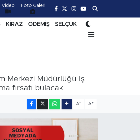
Video
Foto Galeri
Ğ
KİRAZ
ÖDEMİŞ
SELÇUK
im Merkezi Müdürlüğü iş
lma fırsatı bulacak.
-
+
A
A