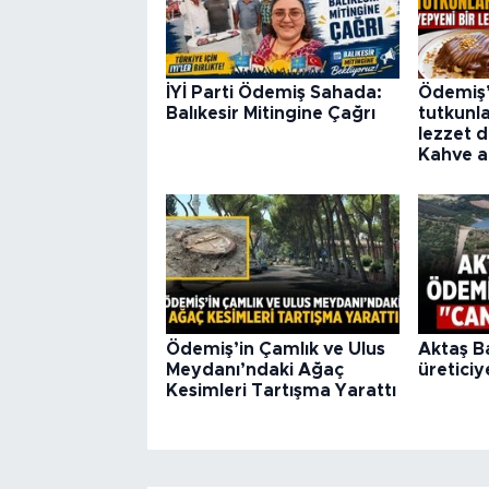
İYİ Parti Ödemiş Sahada:
Ödemiş’t
Balıkesir Mitingine Çağrı
tutkunla
lezzet d
Kahve aç
Ödemiş’in Çamlık ve Ulus
Aktaş Ba
Meydanı’ndaki Ağaç
üreticiy
Kesimleri Tartışma Yarattı