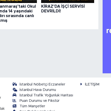
nmaraş’taki Okul
KİRAZ’DA İŞÇİ SERVİSİ
ında 14 yaşındaki
DEVRİLDİ!
ırı sırasında canlı
çmış
İstanbul Nöbetçi Eczaneler
İLETİŞİM
İstanbul Hava Durumu
İstanbul Trafik Yoğunluk Haritası
r
Puan Durumu ve Fikstür
Tüm Manşetler
lak