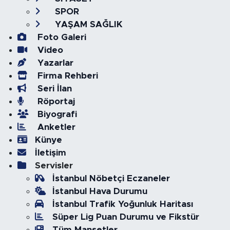
SPOR
YAŞAM SAĞLIK
Foto Galeri
Video
Yazarlar
Firma Rehberi
Seri İlan
Röportaj
Biyografi
Anketler
Künye
İletişim
Servisler
İstanbul Nöbetçi Eczaneler
İstanbul Hava Durumu
İstanbul Trafik Yoğunluk Haritası
Süper Lig Puan Durumu ve Fikstür
Tüm Manşetler