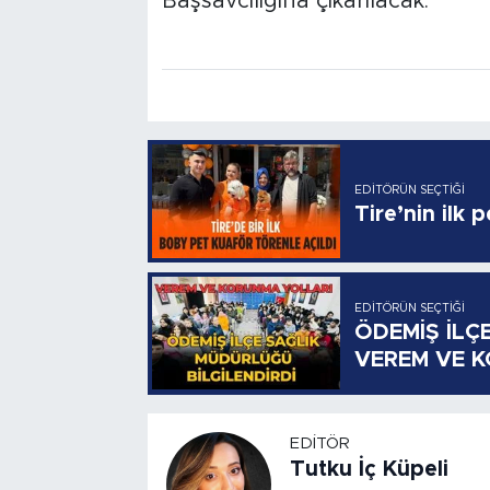
Başsavcılığına çıkarılacak.
EDITÖRÜN SEÇTIĞI
Tire’nin ilk 
EDITÖRÜN SEÇTIĞI
ÖDEMİŞ İLÇ
VEREM VE 
EDITÖR
Tutku İç Küpeli