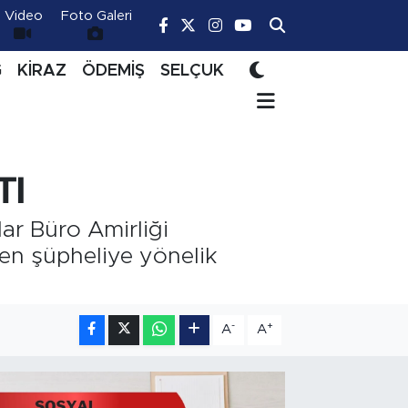
Video
Foto Galeri
Ğ
KİRAZ
ÖDEMİŞ
SELÇUK
TI
ar Büro Amirliği
len şüpheliye yönelik
-
+
A
A