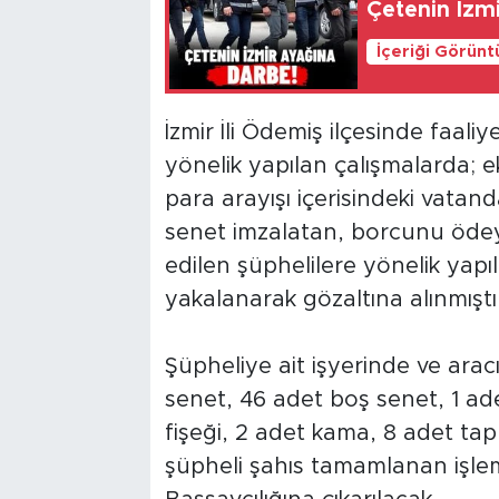
Çetenin İzm
İçeriği Görünt
İzmir İli Ödemiş ilçesinde faali
yönelik yapılan çalışmalarda; 
para arayışı içerisindeki vatand
senet imzalatan, borcunu ödeye
edilen şüphelilere yönelik yap
yakalanarak gözaltına alınmıştı
Şüpheliye ait işyerinde ve ara
senet, 46 adet boş senet, 1 ad
fişeği, 2 adet kama, 8 adet tapu
şüpheli şahıs tamamlanan işle