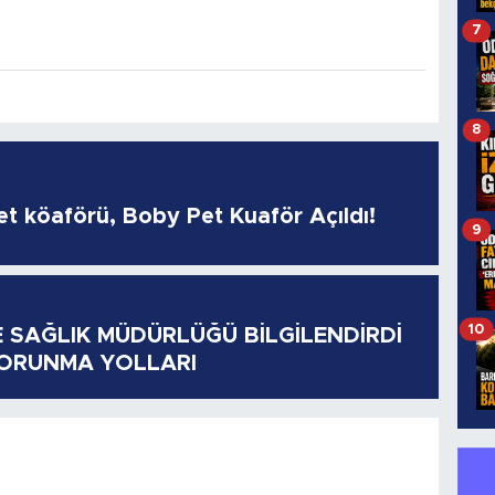
7
8
pet köaförü, Boby Pet Kuaför Açıldı!
9
10
E SAĞLIK MÜDÜRLÜĞÜ BİLGİLENDİRDİ
KORUNMA YOLLARI