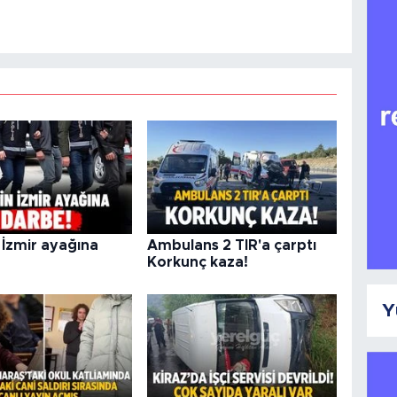
 İzmir ayağına
Ambulans 2 TIR'a çarptı
Korkunç kaza!
Y