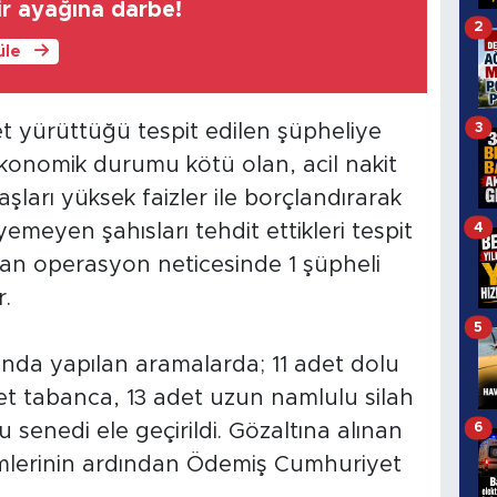
ir ayağına darbe!
2
üle
3
yet yürüttüğü tespit edilen şüpheliye
ekonomik durumu kötü olan, acil nakit
aşları yüksek faizler ile borçlandırarak
4
meyen şahısları tehdit ettikleri tespit
ılan operasyon neticesinde 1 şüpheli
r.
5
cında yapılan aramalarda; 11 adet dolu
et tabanca, 13 adet uzun namlulu silah
6
 senedi ele geçirildi. Gözaltına alınan
mlerinin ardından Ödemiş Cumhuriyet