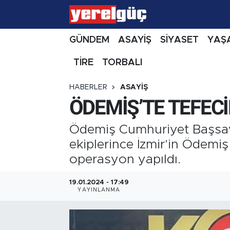
GÜNDEM
ASAYİŞ
SİYASET
YAŞ
TİRE
TORBALI
HABERLER
ASAYİŞ
ÖDEMİŞ’TE TEFEC
Ödemiş Cumhuriyet Başsavc
ekiplerince İzmir’in Ödemiş
operasyon yapıldı.
19.01.2024 - 17:49
YAYINLANMA