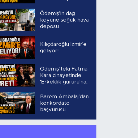
Yitirdi
Ödemiş’in dağ
köyüne soğuk hava
deposu
Kılıçdaroğlu İzmir'e
geliyor!
Ödemiş’teki Fatma
Kara cinayetinde
'Erkeklik gururu'na
mahkemeden ret!
Barem Ambalaj’dan
konkordato
başvurusu