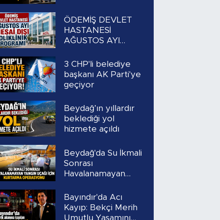
ÖDEMİŞ DEVLET
HASTANESİ
AĞUSTOS AYI
MESAİ DIŞI
POLİKLİNİK
3 CHP'li belediye
PROGRAMI
başkanı AK Parti'ye
geçiyor
Beydağ’ın yıllardır
beklediği yol
hizmete açıldı
Beydağ'da Su İkmali
Sonrası
Havalanamayan
Yangın Uçağı İçin
Kurtarma
Bayındır'da Acı
Operasyonu
Kayıp: Bekçi Merih
Umutlu Yaşamını