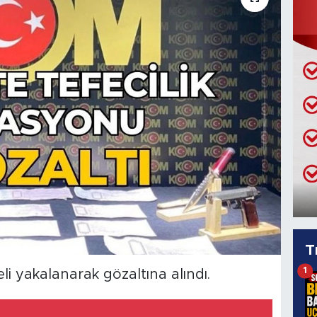
T
1
i yakalanarak gözaltına alındı.