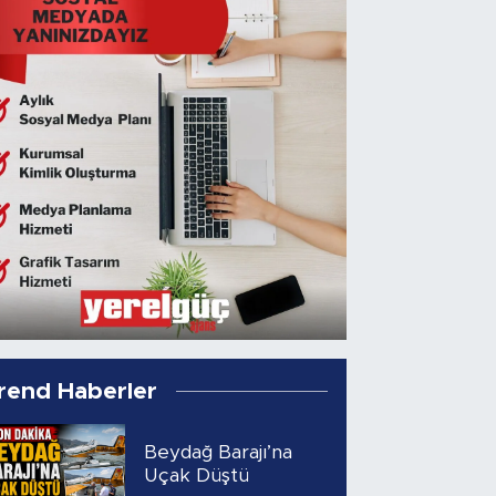
rend Haberler
Beydağ Barajı’na
Uçak Düştü