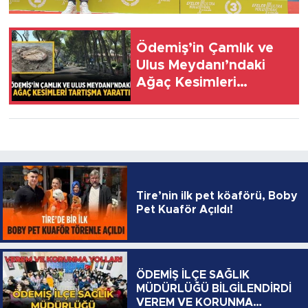
Ödemiş’in Çamlık ve
Ulus Meydanı’ndaki
Ağaç Kesimleri
Tartışma Yarattı
Tire’nin ilk pet köaförü, Boby
Pet Kuaför Açıldı!
ÖDEMİŞ İLÇE SAĞLIK
MÜDÜRLÜĞÜ BİLGİLENDİRDİ
VEREM VE KORUNMA