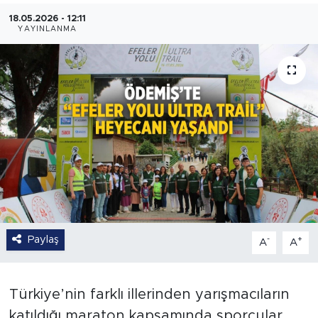
18.05.2026 - 12:11
YAYINLANMA
Paylaş
-
+
A
A
Türkiye’nin farklı illerinden yarışmacıların
katıldığı maraton kapsamında sporcular,