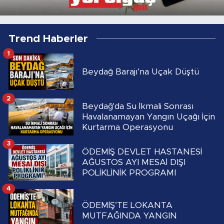
Trend Haberler
1
Beydağ Barajı’na Uçak Düştü
2
Beydağ'da Su İkmali Sonrası
Havalanamayan Yangın Uçağı İçin
Kurtarma Operasyonu
3
ÖDEMİŞ DEVLET HASTANESİ
AĞUSTOS AYI MESAİ DIŞI
POLİKLİNİK PROGRAMI
4
ÖDEMİŞ’TE LOKANTA
MUTFAĞINDA YANGIN