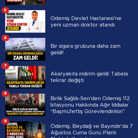
5
Ödemiş Devlet Hastanesi’ne
yeni uzman doktor atandı
6
Bir sigara grubuna daha zam
geldi!
7
Akaryakıta indirim geldi: Tabela
tekrar değişti
8
Birlik Sağlık-Sen’den Ödemiş 112
İstasyonu Hakkında Ağır İddialar
“Başmüfettiş Görevlendirilsin”
9
Ödemiş, Beydağ ve Bayındır’da 7
Ağustos Cuma Günü Planlı