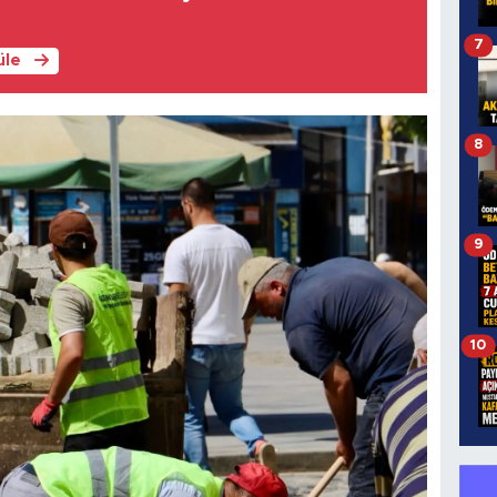
7
üle
8
9
10