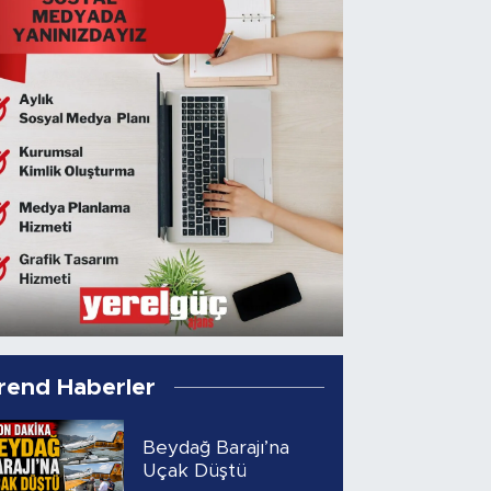
rend Haberler
Beydağ Barajı’na
Uçak Düştü