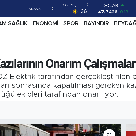
DOLAR
°
36
47,7436
0.18
EURO
AM SAĞLIK
EKONOMİ
SPOR
BAYINDIR
BEYDA
55,2510
0.32
STERLİN
64,4811
0.38
GRAM ALTIN
6660.55
0.03
BİST100
azılarının Onarım Çalışmalar
13.779
-14
BITCOIN
Elektrik tarafından gerçekleştirilen ç
64.944,08
-0.18
maları sonrasında kapatılması gereken ka
üğü ekipleri tarafından onarılıyor.