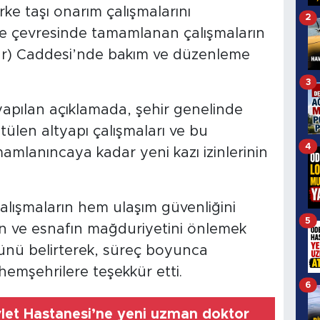
arke taşı onarım çalışmalarını
2
e çevresinde tamamlanan çalışmaların
lar) Caddesi’nde bakım ve düzenleme
3
apılan açıklamada, şehir genelinde
tülen altyapı çalışmaları ve bu
4
amlanıncaya kadar yeni kazı izinlerinin
 çalışmaların hem ulaşım güvenliğini
5
n ve esnafın mağduriyetini önlemek
ğünü belirterek, süreç boyunca
 hemşehrilere teşekkür etti.
6
et Hastanesi’ne yeni uzman doktor