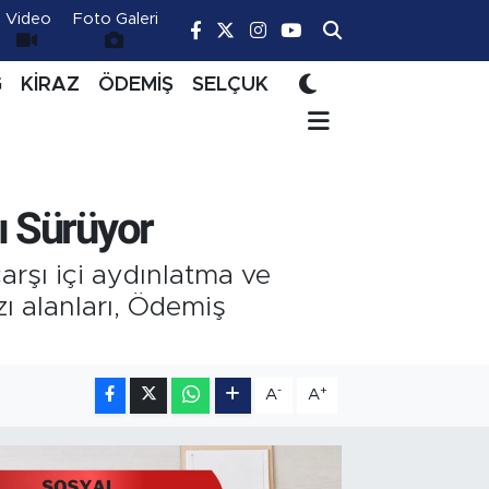
Video
Foto Galeri
Ğ
KİRAZ
ÖDEMİŞ
SELÇUK
ı Sürüyor
arşı içi aydınlatma ve
zı alanları, Ödemiş
-
+
A
A