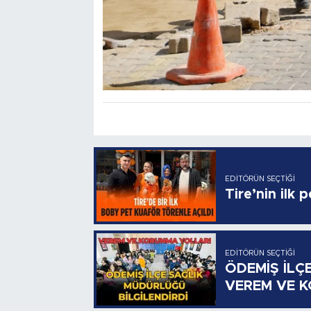
EDITÖRÜN SEÇTIĞI
Tire’nin ilk 
EDITÖRÜN SEÇTIĞI
ÖDEMİŞ İLÇ
VEREM VE 