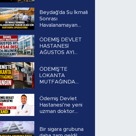
Beydağ'da Su İkmali
Sonrası
Havalanamayan
Yangın Uçağı İçin
Kurtarma
ÖDEMİŞ DEVLET
Operasyonu
HASTANESİ
AĞUSTOS AYI
MESAİ DIŞI
POLİKLİNİK
ÖDEMİŞ’TE
PROGRAMI
LOKANTA
MUTFAĞINDA
YANGIN
Ödemiş Devlet
Hastanesi’ne yeni
uzman doktor
atandı
Bir sigara grubuna
daha zam geldi!