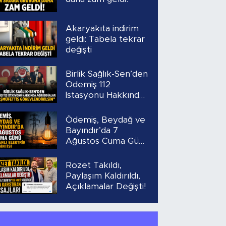
Akaryakıta indirim
geldi: Tabela tekrar
değişti
Birlik Sağlık-Sen’den
Ödemiş 112
İstasyonu Hakkında
Ağır İddialar
“Başmüfettiş
Ödemiş, Beydağ ve
Görevlendirilsin”
Bayındır’da 7
Ağustos Cuma Günü
Planlı Elektrik
Kesintisi
Rozet Takıldı,
Paylaşım Kaldırıldı,
Açıklamalar Değişti!