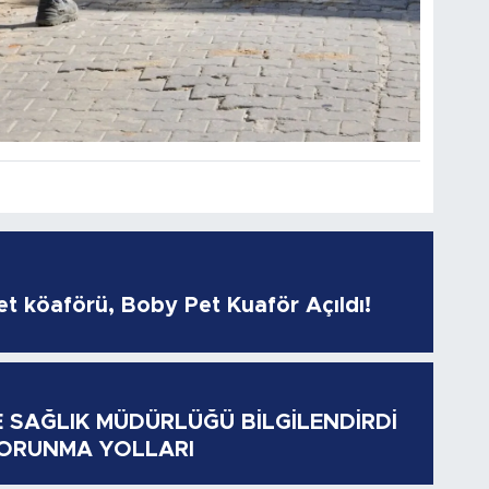
pet köaförü, Boby Pet Kuaför Açıldı!
E SAĞLIK MÜDÜRLÜĞÜ BİLGİLENDİRDİ
KORUNMA YOLLARI