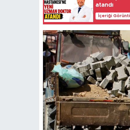
atandı
İçeriği Görünt