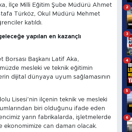
Aka, İlçe Milli Eğitim Şube Müdürü Ahmet
2
stafa Türköz, Okul Müdürü Mehmet
enciler katıldı.
3
geleceğe yapılan en kazançlı
t Borsası Başkanı Latif Aka,
4
nümüzde mesleki ve teknik eğitimin
erin dijital dünyaya uyum sağlamasının
5
u Lisesi’nin ilçenin teknik ve mesleki
rumlarından biri olduğunu ifade eden
ncimiz yarın fabrikalarda, işletmelerde
6
rde ekonomimize can damarı olacak.