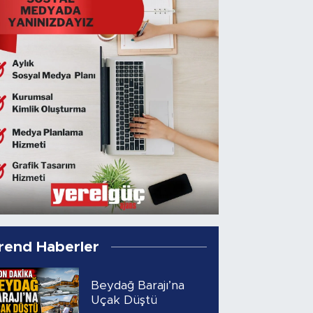
rend Haberler
Beydağ Barajı’na
Uçak Düştü