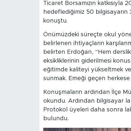
Ticaret Borsamızın katkısıyla 2
hedeflediğimiz 50 bilgisayarı
konuştu.
Önümüzdeki süreçte okul yöneti
belirlenen ihtiyaçların karşıla
belirten Erdoğan, “Hem dersl
eksikliklerinin giderilmesi kon
eğitimde kaliteyi yükseltmek ve
sunmak. Emeği geçen herkese 
Konuşmaların ardından İlçe M
okundu. Ardından bilgisayar labo
Protokol üyeleri daha sonra l
bulundu.