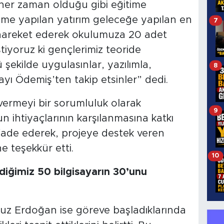
 her zaman olduğu gibi eğitime
time yapılan yatırım geleceğe yapılan en
7
le hareket ederek okulumuza 20 adet
tiyoruz ki gençlerimiz teoride
 şekilde uygulasınlar, yazılımla,
8
yı Ödemiş’ten takip etsinler” dedi.
vermeyi bir sorumluluk olarak
9
n ihtiyaçlarının karşılanmasına katkı
ade ederek, projeye destek veren
 teşekkür etti.
10
ğimiz 50 bilgisayarın 30’unu
 Erdoğan ise göreve başladıklarında