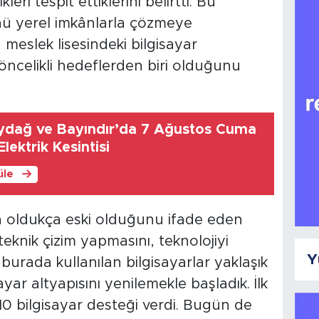
leri tespit ettiklerini belirtti. Bu
ünü yerel imkânlarla çözmeye
 meslek lisesindeki bilgisayar
 öncelikli hedeflerden biri olduğunu
ydağ ve Bayındır’da 7 Ağustos Cuma
lektrik Kesintisi
üle
n oldukça eski olduğunu ifade eden
eknik çizim yapmasını, teknolojiyi
Y
burada kullanılan bilgisayarlar yaklaşık
sayar altyapısını yenilemekle başladık. İlk
10 bilgisayar desteği verdi. Bugün de