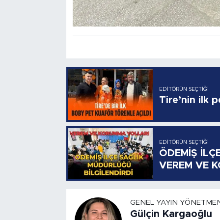
EDITÖRÜN SEÇTIĞI
Tire’nin ilk 
EDITÖRÜN SEÇTIĞI
ÖDEMİŞ İLÇ
VEREM VE 
GENEL YAYIN YÖNETMEN
Gülçin Kargaoğlu