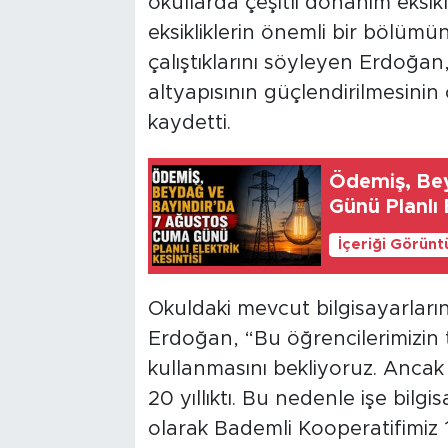
okullarda çeşitli donanım eksiklik
eksikliklerin önemli bir bölüm
çalıştıklarını söyleyen Erdoğan,
altyapısının güçlendirilmesinin
kaydetti.
Ödemiş, Be
Günü Planlı E
İçeriği Görünt
Okuldaki mevcut bilgisayarları
Erdoğan, “Bu öğrencilerimizin t
kullanmasını bekliyoruz. Ancak 
20 yıllıktı. Bu nedenle işe bilgi
olarak Bademli Kooperatifimiz 