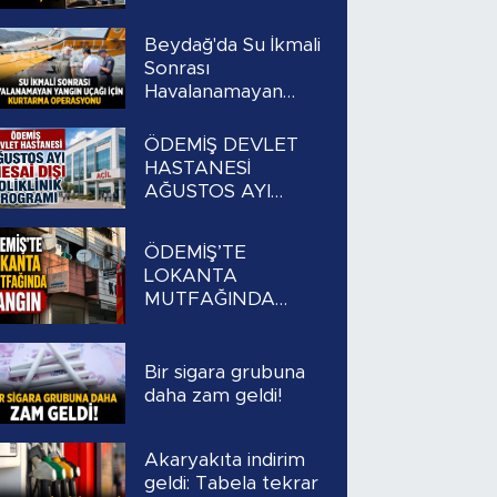
Beydağ'da Su İkmali
Sonrası
Havalanamayan
Yangın Uçağı İçin
Kurtarma
ÖDEMİŞ DEVLET
Operasyonu
HASTANESİ
AĞUSTOS AYI
MESAİ DIŞI
POLİKLİNİK
ÖDEMİŞ’TE
PROGRAMI
LOKANTA
MUTFAĞINDA
YANGIN
Bir sigara grubuna
daha zam geldi!
Akaryakıta indirim
geldi: Tabela tekrar