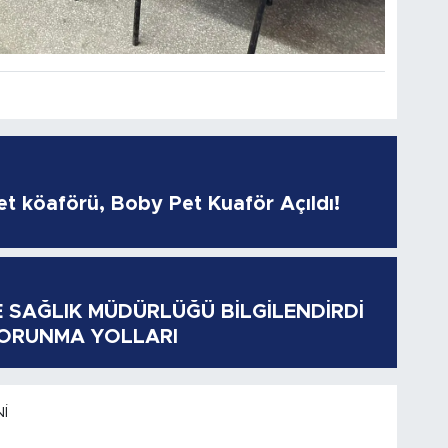
pet köaförü, Boby Pet Kuaför Açıldı!
E SAĞLIK MÜDÜRLÜĞÜ BİLGİLENDİRDİ
KORUNMA YOLLARI
I