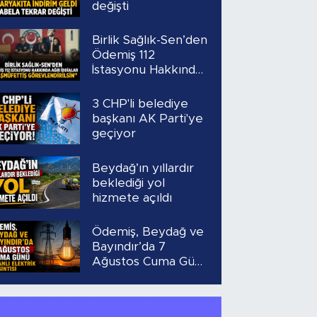
değişti
Birlik Sağlık-Sen’den
Ödemiş 112
İstasyonu Hakkında
Ağır İddialar
“Başmüfettiş
3 CHP'li belediye
Görevlendirilsin”
başkanı AK Parti'ye
geçiyor
Beydağ’ın yıllardır
beklediği yol
hizmete açıldı
Ödemiş, Beydağ ve
Bayındır’da 7
Ağustos Cuma Günü
Planlı Elektrik
Kesintisi