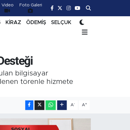
Video
Foto Galeri
Ğ
KİRAZ
ÖDEMİŞ
SELÇUK
Desteği
ulan bilgisayar
lenen törenle hizmete
-
+
A
A