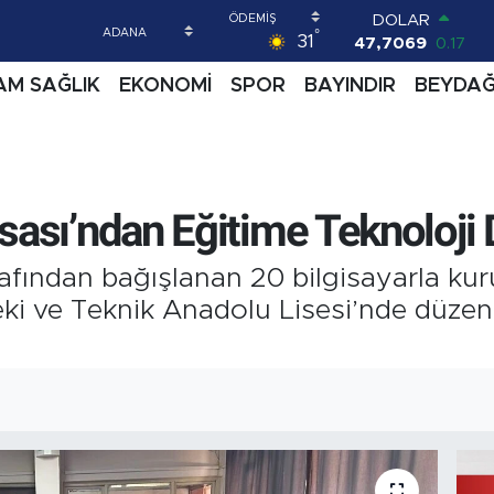
DOLAR
°
31
47,7069
0.17
EURO
AM SAĞLIK
EKONOMİ
SPOR
BAYINDIR
BEYDA
55,0265
0.01
STERLİN
64,1897
0.02
GRAM ALTIN
6574.81
1.44
BİST100
sası’ndan Eğitime Teknoloji 
13.887
64
BITCOIN
afından bağışlanan 20 bilgisayarla kur
64.360,53
-0.76
eki ve Teknik Anadolu Lisesi’nde düzen