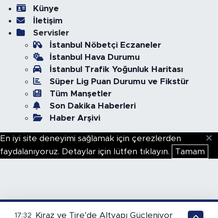
Künye
İletişim
Servisler
İstanbul Nöbetçi Eczaneler
İstanbul Hava Durumu
İstanbul Trafik Yoğunluk Haritası
Süper Lig Puan Durumu ve Fikstür
Tüm Manşetler
Son Dakika Haberleri
Haber Arşivi
En iyi site deneyimi sağlamak için çerezlerden
faydalanıyoruz. Detaylar için lütfen tıklayın.
Tamam
Kiraz ve Tire’de Altyapı Güçleniyor
17:32