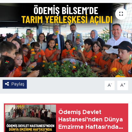
Paylaş
-
+
A
A
Ödemiş Devlet
Hastanesi’nden Dünya
Emzirme Haftası’nda