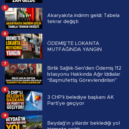
5
Akaryakıta indirim geldi: Tabela
tekrar değişti
6
ÖDEMİŞ’TE LOKANTA
MUTFAĞINDA YANGIN
7
Birlik Sağlık-Sen’den Ödemiş 112
İstasyonu Hakkında Ağır İddialar
“Başmüfettiş Görevlendirilsin”
8
3 CHP'li belediye başkanı AK
Parti'ye geçiyor
9
Beydağ’ın yıllardır beklediği yol