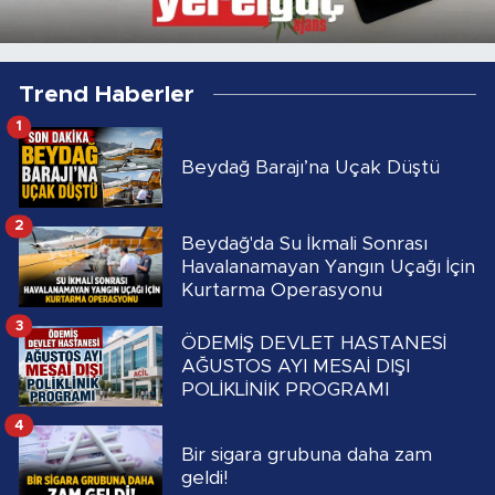
Trend Haberler
1
Beydağ Barajı’na Uçak Düştü
2
Beydağ'da Su İkmali Sonrası
Havalanamayan Yangın Uçağı İçin
Kurtarma Operasyonu
3
ÖDEMİŞ DEVLET HASTANESİ
AĞUSTOS AYI MESAİ DIŞI
POLİKLİNİK PROGRAMI
4
Bir sigara grubuna daha zam
geldi!