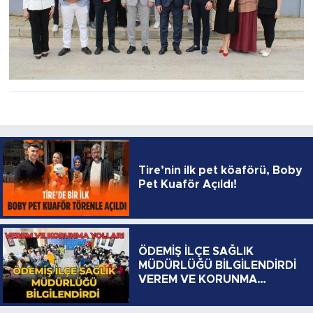
Tire’nin ilk pet köaförü, Boby
Pet Kuaför Açıldı!
ÖDEMİŞ İLÇE SAĞLIK
MÜDÜRLÜĞÜ BİLGİLENDİRDİ
VEREM VE KORUNMA
YOLLARI