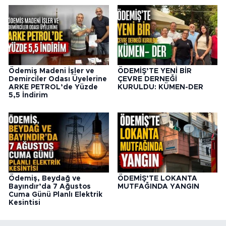
Ödemiş Madeni İşler ve
ÖDEMİŞ’TE YENİ BİR
Demirciler Odası Üyelerine
ÇEVRE DERNEĞİ
ARKE PETROL’de Yüzde
KURULDU: KÜMEN-DER
5,5 İndirim
Ödemiş, Beydağ ve
ÖDEMİŞ’TE LOKANTA
Bayındır’da 7 Ağustos
MUTFAĞINDA YANGIN
Cuma Günü Planlı Elektrik
Kesintisi