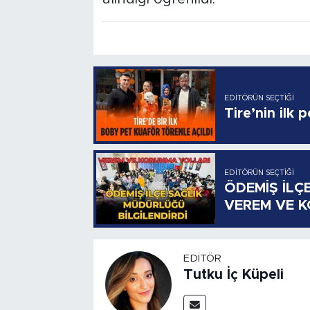
EDITÖRÜN SEÇTIĞI
Tire’nin ilk 
EDITÖRÜN SEÇTIĞI
ÖDEMİŞ İLÇ
VEREM VE 
EDITÖR
Tutku İç Küpeli