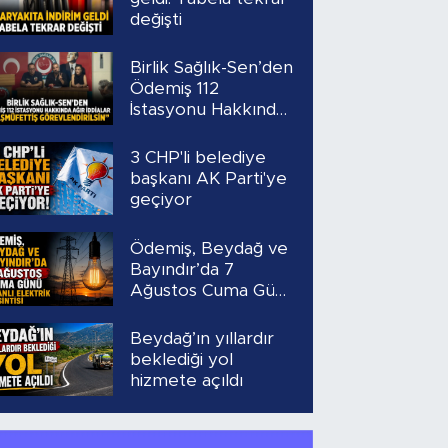
değişti
Birlik Sağlık-Sen’den
Ödemiş 112
İstasyonu Hakkında
Ağır İddialar
“Başmüfettiş
3 CHP'li belediye
Görevlendirilsin”
başkanı AK Parti'ye
geçiyor
Ödemiş, Beydağ ve
Bayındır’da 7
Ağustos Cuma Günü
Planlı Elektrik
Kesintisi
Beydağ’ın yıllardır
beklediği yol
hizmete açıldı