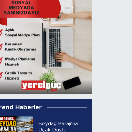
rend Haberler
Beydağ Barajı’na
Uçak Düştü