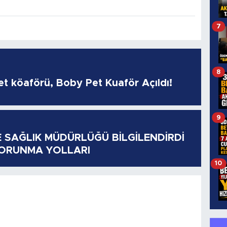
7
8
pet köaförü, Boby Pet Kuaför Açıldı!
9
E SAĞLIK MÜDÜRLÜĞÜ BİLGİLENDİRDİ
KORUNMA YOLLARI
10