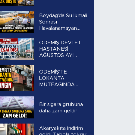
Beydağ'da Su İkmali
Sonrası
Havalanamayan
Yangın Uçağı İçin
Kurtarma
ÖDEMİŞ DEVLET
Operasyonu
HASTANESİ
AĞUSTOS AYI
MESAİ DIŞI
POLİKLİNİK
ÖDEMİŞ’TE
PROGRAMI
LOKANTA
MUTFAĞINDA
YANGIN
Bir sigara grubuna
daha zam geldi!
Akaryakıta indirim
geldi: Tabela tekrar