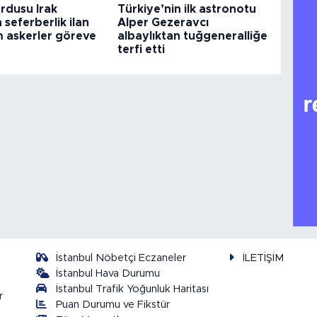
rdusu Irak
Türkiye’nin ilk astronotu
a seferberlik ilan
Alper Gezeravcı
m askerler göreve
albaylıktan tuğgeneralliğe
terfi etti
İstanbul Nöbetçi Eczaneler
İLETİŞİM
İstanbul Hava Durumu
İstanbul Trafik Yoğunluk Haritası
r
Puan Durumu ve Fikstür