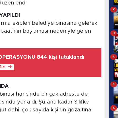
düzenlendi.
2
YAPILDI
ma ekipleri belediye binasına gelerek
saatinin başlaması nedeniyle gelen
3
OPERASYONU 844 kişi tutuklandı
4
üle
5
NDA
binası haricinde bir çok adreste de
asında yer aldı. Şu ana kadar Silifke
6
t dahil çok sayıda kişinin gözaltına