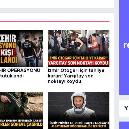
HİR OPERASYONU
İzmir Otogarı için tahliye
 tutuklandı
kararı! Yargıtay son
noktayı koydu
Y