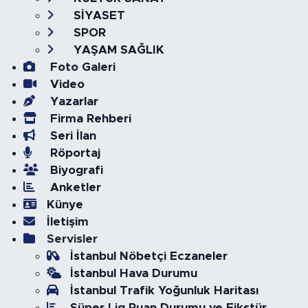
SİYASET
SPOR
YAŞAM SAĞLIK
Foto Galeri
Video
Yazarlar
Firma Rehberi
Seri İlan
Röportaj
Biyografi
Anketler
Künye
İletişim
Servisler
İstanbul Nöbetçi Eczaneler
İstanbul Hava Durumu
İstanbul Trafik Yoğunluk Haritası
Süper Lig Puan Durumu ve Fikstür