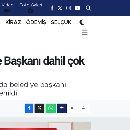
Video
Foto Galeri
Ğ
KİRAZ
ÖDEMİŞ
SELÇUK
e Başkanı dahil çok
da belediye başkanı
nildi.
-
+
A
A