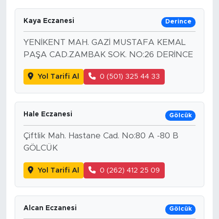
Kaya Eczanesi
Derince
YENİKENT MAH. GAZİ MUSTAFA KEMAL
PAŞA CAD.ZAMBAK SOK. NO:26 DERİNCE
Yol Tarifi Al
0 (501) 325 44 33
Hale Eczanesi
Gölcük
Çiftlik Mah. Hastane Cad. No:80 A -80 B
GÖLCÜK
Yol Tarifi Al
0 (262) 412 25 09
Alcan Eczanesi
Gölcük