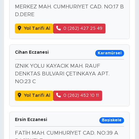
MERKEZ MAH. CUMHURIYET CAD. NO:17 B
D.DERE
Yol Tarifi Al
0 (262) 427 25 49
Cihan Eczanesi
Karamürsel
IZNIK YOLU KAYACIK MAH. RAUF
DENKTAS BULVARI ÇETINKAYA APT.
NO:23 C
Yol Tarifi Al
0 (262) 452 10 11
Ersin Eczanesi
Başiskele
FATİH MAH. CUMHURİYET CAD. NO:39 A