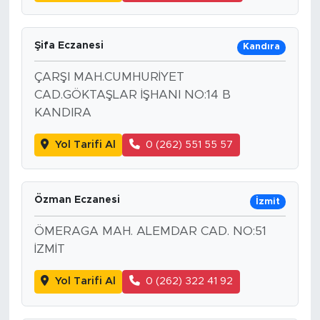
Şifa Eczanesi
Kandıra
ÇARŞI MAH.CUMHURİYET
CAD.GÖKTAŞLAR İŞHANI NO:14 B
KANDIRA
Yol Tarifi Al
0 (262) 551 55 57
Özman Eczanesi
İzmit
ÖMERAGA MAH. ALEMDAR CAD. NO:51
İZMİT
Yol Tarifi Al
0 (262) 322 41 92