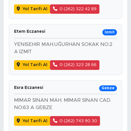
Yol Tarifi Al
0 (262) 322 42 89
Etem Eczanesi
İzmit
YENISEHIR MAH.UĞURHAN SOKAK NO:2
A İZMİT
Yol Tarifi Al
0 (262) 323 28 66
Esra Eczanesi
Gebze
MİMAR SİNAN MAH. MİMAR SİNAN CAD.
NO:63 A GEBZE
Yol Tarifi Al
0 (262) 743 90 30