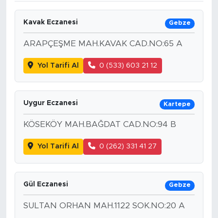
Kavak Eczanesi
Gebze
ARAPÇEŞME MAH.KAVAK CAD.NO:65 A
Yol Tarifi Al
0 (533) 603 21 12
Uygur Eczanesi
Kartepe
KÖSEKÖY MAH.BAĞDAT CAD.NO:94 B
Yol Tarifi Al
0 (262) 331 41 27
Gül Eczanesi
Gebze
SULTAN ORHAN MAH.1122 SOK.NO:20 A