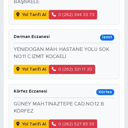
BAŞİSKELE
Yol Tarifi Al
0 (262) 344 33 73
Derman Eczanesi
İzmit
YENIDOGAN MAH. HASTANE YOLU SOK
NO:11 C İZMİT KOCAELİ
Yol Tarifi Al
0 (262) 321 17 20
Körfez Eczanesi
Körfez
GÜNEY MAH.TINAZTEPE CAD.NO:12 B
KÖRFEZ
Yol Tarifi Al
0 (262) 527 85 55