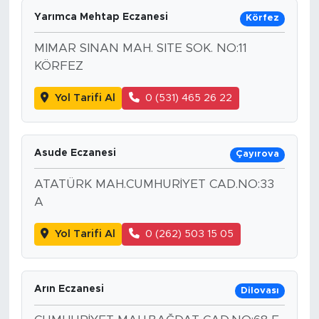
Yarımca Mehtap Eczanesi
Körfez
MIMAR SINAN MAH. SITE SOK. NO:11
KÖRFEZ
Yol Tarifi Al
0 (531) 465 26 22
Asude Eczanesi
Çayırova
ATATÜRK MAH.CUMHURİYET CAD.NO:33
A
Yol Tarifi Al
0 (262) 503 15 05
Arın Eczanesi
Dilovası