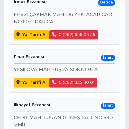
Irmak Eczanesi
Darıca
FEVZI ÇAKMAK MAH. DR.ZEKİ ACAR CAD.
NO:60 C DARICA
Yol Tarifi Al
0 (262) 656 05 55
Pınar Eczanesi
İzmit
YEŞİLOVA MAH.BÜŞRA SOK.NO:5 A
Yol Tarifi Al
0 (262) 325 40 01
Ilkhayat Eczanesi
İzmit
CEDİT MAH. TURAN GÜNEŞ CAD. NO:53 3
İZMİT