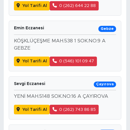
Yol Tarifi Al
0 (262) 644 22 88
Emin Eczanesi
Gebze
KÖŞKLÜÇEŞME MAH.538 1 SOK.NO:9 A
GEBZE
Yol Tarifi Al
0 (546) 101 09 47
Sevgi Eczanesi
Çayırova
YENİ MAH.5148 SOK.NO:16 A ÇAYIROVA
Yol Tarifi Al
0 (262) 743 86 85