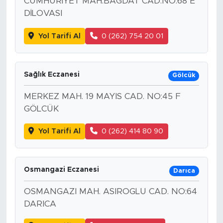
CUMHURİYET MAH.BAĞDAT CAD.NO:68 E
DİLOVASI
Yol Tarifi Al
0 (262) 754 20 01
Sağlık Eczanesi
Gölcük
MERKEZ MAH. 19 MAYIS CAD. NO:45 F
GÖLCÜK
Yol Tarifi Al
0 (262) 414 80 90
Osmangazi Eczanesi
Darıca
OSMANGAZI MAH. ASIROGLU CAD. NO:64
DARICA