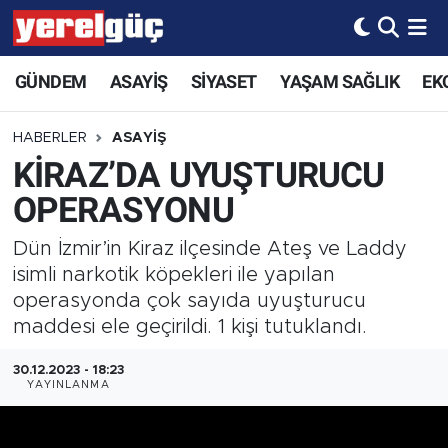
GÜNDEM
ASAYİŞ
SİYASET
YAŞAM SAĞLIK
EK
HABERLER
ASAYİŞ
KİRAZ’DA UYUŞTURUCU
OPERASYONU
Dün İzmir’in Kiraz ilçesinde Ateş ve Laddy
isimli narkotik köpekleri ile yapılan
operasyonda çok sayıda uyuşturucu
maddesi ele geçirildi. 1 kişi tutuklandı.
30.12.2023 - 18:23
YAYINLANMA