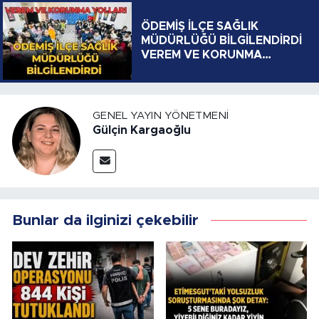
ÖDEMİŞ İLÇE SAĞLIK
MÜDÜRLÜĞÜ BİLGİLENDİRDİ
VEREM VE KORUNMA
YOLLARI
GENEL YAYIN YÖNETMENI
Gülçin Kargaoğlu
Bunlar da ilginizi çekebilir