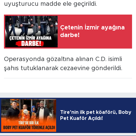
uyuşturucu madde ele geçirildi.
Çetenin İzmir ayağına
darbe!
Operasyonda gözaltına alınan C.D. isimli
şahıs tutuklanarak cezaevine gönderildi.
Tire’nin ilk pet köaförü, Boby
Pet Kuaför Açıldı!