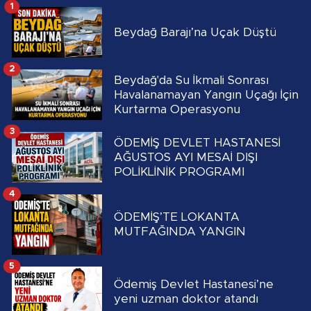
1
Beydağ Barajı’na Uçak Düştü
2
Beydağ'da Su İkmali Sonrası
Havalanamayan Yangın Uçağı İçin
Kurtarma Operasyonu
3
ÖDEMİŞ DEVLET HASTANESİ
AĞUSTOS AYI MESAİ DIŞI
POLİKLİNİK PROGRAMI
4
ÖDEMİŞ’TE LOKANTA
MUTFAĞINDA YANGIN
5
Ödemiş Devlet Hastanesi’ne
yeni uzman doktor atandı