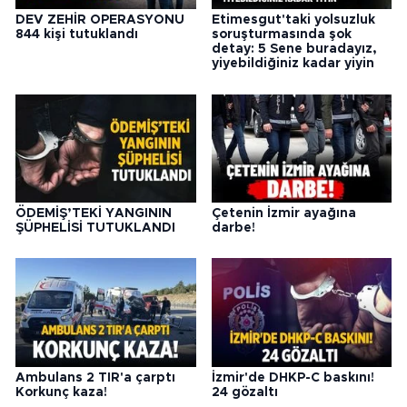
DEV ZEHİR OPERASYONU
Etimesgut'taki yolsuzluk
844 kişi tutuklandı
soruşturmasında şok
detay: 5 Sene buradayız,
yiyebildiğiniz kadar yiyin
ÖDEMİŞ’TEKİ YANGININ
Çetenin İzmir ayağına
ŞÜPHELİSİ TUTUKLANDI
darbe!
Ambulans 2 TIR'a çarptı
İzmir'de DHKP-C baskını!
Korkunç kaza!
24 gözaltı