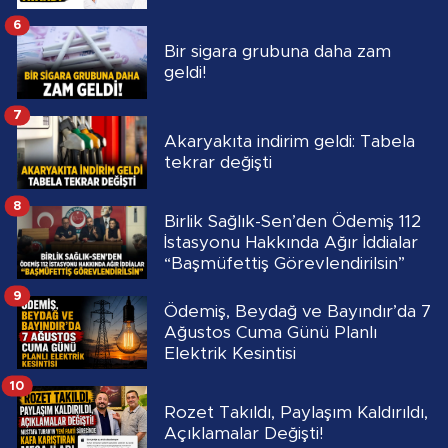
6
Bir sigara grubuna daha zam
geldi!
7
Akaryakıta indirim geldi: Tabela
tekrar değişti
8
Birlik Sağlık-Sen’den Ödemiş 112
İstasyonu Hakkında Ağır İddialar
“Başmüfettiş Görevlendirilsin”
9
Ödemiş, Beydağ ve Bayındır’da 7
Ağustos Cuma Günü Planlı
Elektrik Kesintisi
10
Rozet Takıldı, Paylaşım Kaldırıldı,
Açıklamalar Değişti!