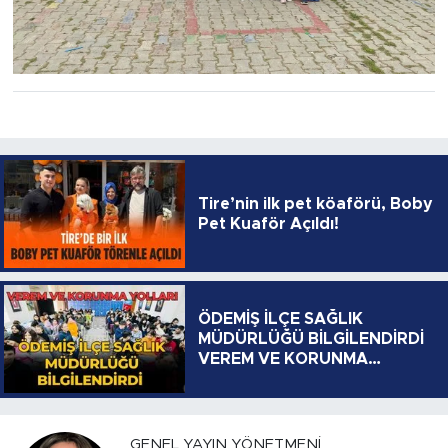
Tire’nin ilk pet köaförü, Boby
Pet Kuaför Açıldı!
ÖDEMİŞ İLÇE SAĞLIK
MÜDÜRLÜĞÜ BİLGİLENDİRDİ
VEREM VE KORUNMA
YOLLARI
GENEL YAYIN YÖNETMENI