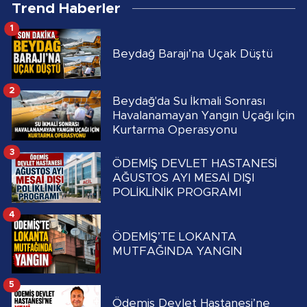
Trend Haberler
1
Beydağ Barajı’na Uçak Düştü
2
Beydağ'da Su İkmali Sonrası
Havalanamayan Yangın Uçağı İçin
Kurtarma Operasyonu
3
ÖDEMİŞ DEVLET HASTANESİ
AĞUSTOS AYI MESAİ DIŞI
POLİKLİNİK PROGRAMI
4
ÖDEMİŞ’TE LOKANTA
MUTFAĞINDA YANGIN
5
Ödemiş Devlet Hastanesi’ne