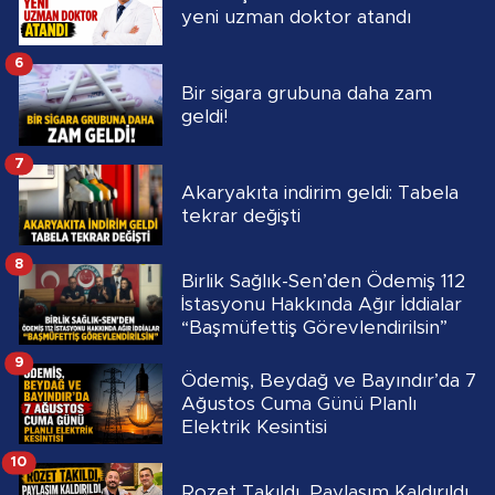
yeni uzman doktor atandı
6
Bir sigara grubuna daha zam
geldi!
7
Akaryakıta indirim geldi: Tabela
tekrar değişti
8
Birlik Sağlık-Sen’den Ödemiş 112
İstasyonu Hakkında Ağır İddialar
“Başmüfettiş Görevlendirilsin”
9
Ödemiş, Beydağ ve Bayındır’da 7
Ağustos Cuma Günü Planlı
Elektrik Kesintisi
10
Rozet Takıldı, Paylaşım Kaldırıldı,