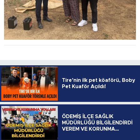
Tire’nin ilk pet köaförü, Boby
Pet Kuaför Açıldı!
ÖDEMİŞ İLÇE SAĞLIK
MÜDÜRLÜĞÜ BİLGİLENDİRDİ
VEREM VE KORUNMA
YOLLARI