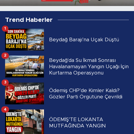
Trend Haberler
1
Beydağ Barajı’na Uçak Düştü
2
Beydağ'da Su İkmali Sonrası
Havalanamayan Yangın Uçağı İçin
Kurtarma Operasyonu
3
Ödemiş CHP’de Kimler Kaldı?
Gözler Parti Örgütüne Çevrildi
4
ÖDEMİŞ’TE LOKANTA
MUTFAĞINDA YANGIN