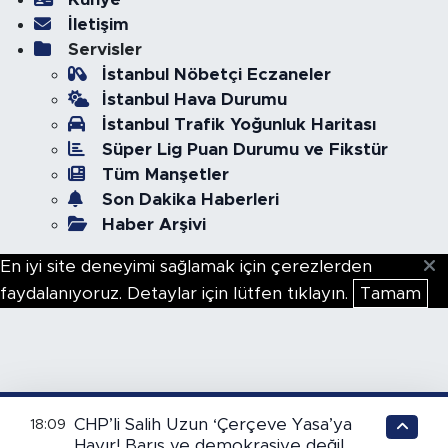
İletişim
Servisler
İstanbul Nöbetçi Eczaneler
İstanbul Hava Durumu
İstanbul Trafik Yoğunluk Haritası
Süper Lig Puan Durumu ve Fikstür
Tüm Manşetler
Son Dakika Haberleri
Haber Arşivi
En iyi site deneyimi sağlamak için çerezlerden
faydalanıyoruz. Detaylar için lütfen tıklayın.
Tamam
CHP’li Salih Uzun ‘Çerçeve Yasa’ya
18:09
Hayır! Barış ve demokrasiye değil,