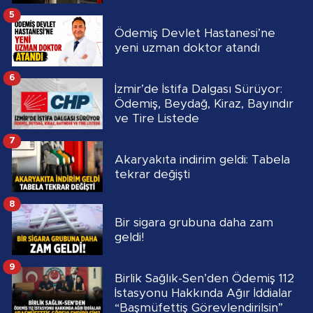
5
Ödemiş Devlet Hastanesi’ne
yeni uzman doktor atandı
6
İzmir’de İstifa Dalgası Sürüyor:
Ödemiş, Beydağ, Kiraz, Bayındır
ve Tire Listede
7
Akaryakıta indirim geldi: Tabela
tekrar değişti
8
Bir sigara grubuna daha zam
geldi!
9
Birlik Sağlık-Sen’den Ödemiş 112
İstasyonu Hakkında Ağır İddialar
“Başmüfettiş Görevlendirilsin”