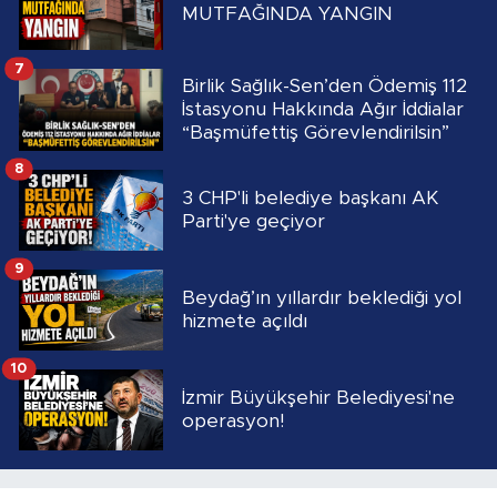
MUTFAĞINDA YANGIN
7
Birlik Sağlık-Sen’den Ödemiş 112
İstasyonu Hakkında Ağır İddialar
“Başmüfettiş Görevlendirilsin”
8
3 CHP'li belediye başkanı AK
Parti'ye geçiyor
9
Beydağ’ın yıllardır beklediği yol
hizmete açıldı
10
İzmir Büyükşehir Belediyesi'ne
operasyon!