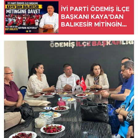
İYİ PARTİ ÖDEMİŞ İLÇE
BAŞKANI KAYA’DAN
BALIKESİR MİTİNGİNE
DAVET “MİLLİ BİRLİK
İÇİN HEP BİRLİKTE
BAYRAK AÇIYORUZ”