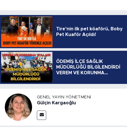
Tire’nin ilk pet köaförü, Boby
Pet Kuaför Açıldı!
ÖDEMİŞ İLÇE SAĞLIK
MÜDÜRLÜĞÜ BİLGİLENDİRDİ
VEREM VE KORUNMA
YOLLARI
GENEL YAYIN YÖNETMENI
Gülçin Kargaoğlu