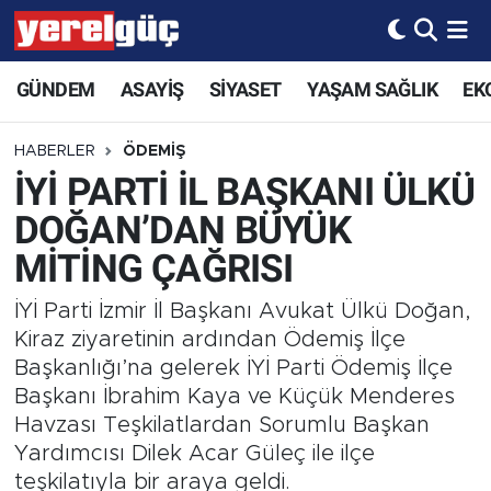
GÜNDEM
ASAYİŞ
SİYASET
YAŞAM SAĞLIK
EK
HABERLER
ÖDEMİŞ
İYİ PARTİ İL BAŞKANI ÜLKÜ
DOĞAN’DAN BÜYÜK
MİTİNG ÇAĞRISI
İYİ Parti İzmir İl Başkanı Avukat Ülkü Doğan,
Kiraz ziyaretinin ardından Ödemiş İlçe
Başkanlığı’na gelerek İYİ Parti Ödemiş İlçe
Başkanı İbrahim Kaya ve Küçük Menderes
Havzası Teşkilatlardan Sorumlu Başkan
Yardımcısı Dilek Acar Güleç ile ilçe
teşkilatıyla bir araya geldi.