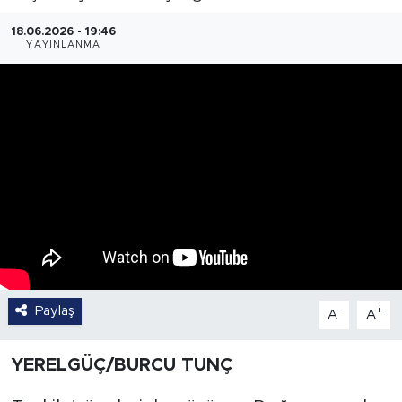
18.06.2026 - 19:46
YAYINLANMA
Paylaş
-
+
A
A
YERELGÜÇ/BURCU TUNÇ