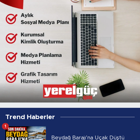
Trend Haberler
1
Beydağ Barajı’na Uçak Düştü