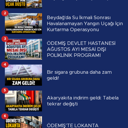
2
Beydağ'da Su İkmali Sonrası
Havalanamayan Yangın Uçağı İçin
Kurtarma Operasyonu
3
ÖDEMİŞ DEVLET HASTANESİ
AĞUSTOS AYI MESAİ DIŞI
POLİKLİNİK PROGRAMI
4
Bir sigara grubuna daha zam
geldi!
5
Akaryakıta indirim geldi: Tabela
tekrar değişti
6
ÖDEMİŞ’TE LOKANTA