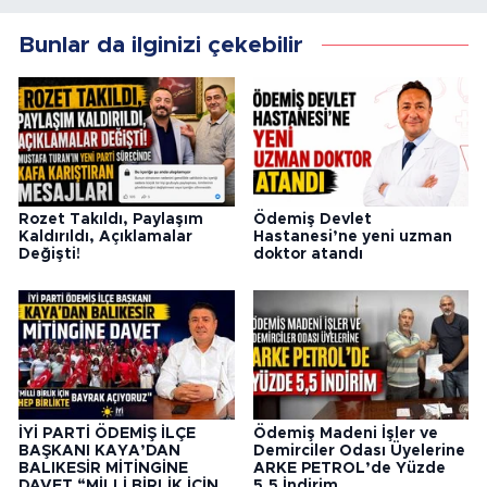
Bunlar da ilginizi çekebilir
Rozet Takıldı, Paylaşım
Ödemiş Devlet
Kaldırıldı, Açıklamalar
Hastanesi’ne yeni uzman
Değişti!
doktor atandı
İYİ PARTİ ÖDEMİŞ İLÇE
Ödemiş Madeni İşler ve
BAŞKANI KAYA’DAN
Demirciler Odası Üyelerine
BALIKESİR MİTİNGİNE
ARKE PETROL’de Yüzde
DAVET “MİLLİ BİRLİK İÇİN
5,5 İndirim