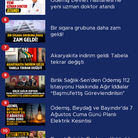
Ödemiş Devlet Hastanesi’ne
yeni uzman doktor atandı
6
Bir sigara grubuna daha zam
geldi!
7
Akaryakıta indirim geldi: Tabela
tekrar değişti
8
Birlik Sağlık-Sen’den Ödemiş 112
İstasyonu Hakkında Ağır İddialar
“Başmüfettiş Görevlendirilsin”
9
Ödemiş, Beydağ ve Bayındır’da 7
Ağustos Cuma Günü Planlı
Elektrik Kesintisi
10