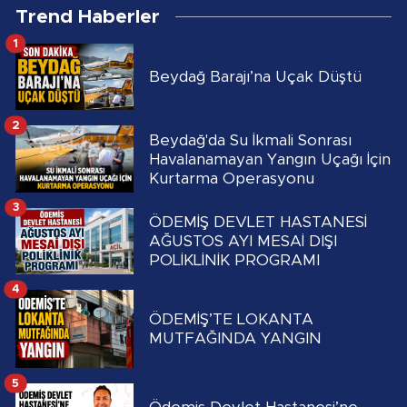
Trend Haberler
1
Beydağ Barajı’na Uçak Düştü
2
Beydağ'da Su İkmali Sonrası
Havalanamayan Yangın Uçağı İçin
Kurtarma Operasyonu
3
ÖDEMİŞ DEVLET HASTANESİ
AĞUSTOS AYI MESAİ DIŞI
POLİKLİNİK PROGRAMI
4
ÖDEMİŞ’TE LOKANTA
MUTFAĞINDA YANGIN
5