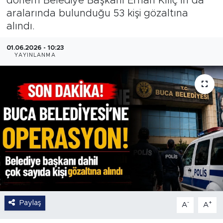
dönem Belediye Başkanı Erhan Kılıç’ın da
aralarında bulunduğu 53 kişi gözaltına
alındı.
01.06.2026 - 10:23
YAYINLANMA
Paylaş
-
+
A
A