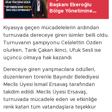
Başkanı Ekeroğlu
Bölge Yönetimine
Seçildi “Çiftçimizin
Sesini İzmir’de Daha
Kıyasıya geçen mücadelelerin ardından
Güçlü Duyuracağız”
turnuvada dereceye giren isimler belli oldu.
Turnuvanın şampiyonu Celalettin Özden
olurken, Tarık Çakan ikinci, Ufuk Sesli ise
üçüncü olmaya hak kazandı.
Dereceye giren yarışmacılara ödülleri,
düzenlenen törenle Bayındır Belediyesi
Meclis Üyesi İsmail Ersavaş tarafından
takdim edildi. Meclis Üyesi Ersavaş,
turnuvada mücadele eden ve etkinliğe
renk katan tüm vatandaşlara teşekkür