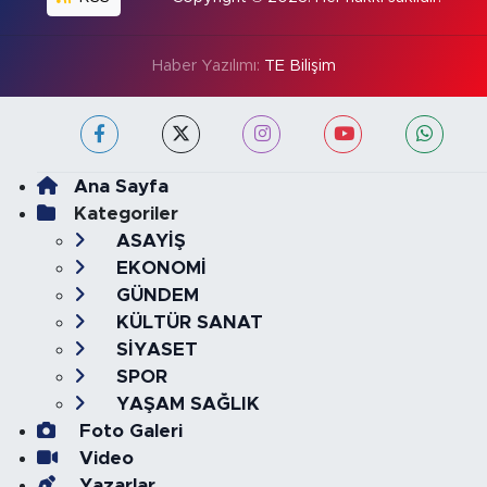
Haber Yazılımı:
TE Bilişim
Ana Sayfa
Kategoriler
ASAYİŞ
EKONOMİ
GÜNDEM
KÜLTÜR SANAT
SİYASET
SPOR
YAŞAM SAĞLIK
Foto Galeri
Video
Yazarlar