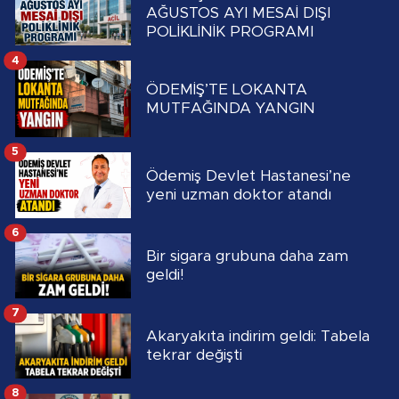
AĞUSTOS AYI MESAİ DIŞI
POLİKLİNİK PROGRAMI
4
ÖDEMİŞ’TE LOKANTA
MUTFAĞINDA YANGIN
5
Ödemiş Devlet Hastanesi’ne
yeni uzman doktor atandı
6
Bir sigara grubuna daha zam
geldi!
7
Akaryakıta indirim geldi: Tabela
tekrar değişti
8