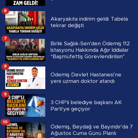
6
Akaryakıta indirim geldi: Tabela
tekrar değişti
7
Birlik Sağlık-Sen’den Ödemiş 112
İstasyonu Hakkında Ağır İddialar
“Başmüfettiş Görevlendirilsin”
8
Ödemiş Devlet Hastanesi’ne
yeni uzman doktor atandı
9
3 CHP'li belediye başkanı AK
Parti'ye geçiyor
10
Ödemiş, Beydağ ve Bayındır’da 7
Ağustos Cuma Günü Planlı