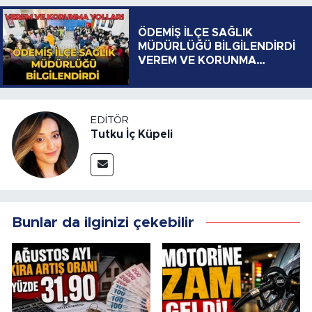
ÖDEMİŞ İLÇE SAĞLIK
MÜDÜRLÜĞÜ BİLGİLENDİRDİ
VEREM VE KORUNMA
YOLLARI
EDITÖR
Tutku İç Küpeli
Bunlar da ilginizi çekebilir