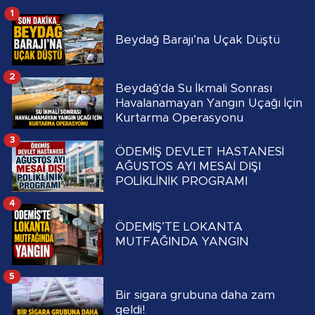
1
Beydağ Barajı’na Uçak Düştü
2
Beydağ'da Su İkmali Sonrası
Havalanamayan Yangın Uçağı İçin
Kurtarma Operasyonu
3
ÖDEMİŞ DEVLET HASTANESİ
AĞUSTOS AYI MESAİ DIŞI
POLİKLİNİK PROGRAMI
4
ÖDEMİŞ’TE LOKANTA
MUTFAĞINDA YANGIN
5
Bir sigara grubuna daha zam
geldi!